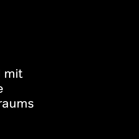
 mit
e
traums