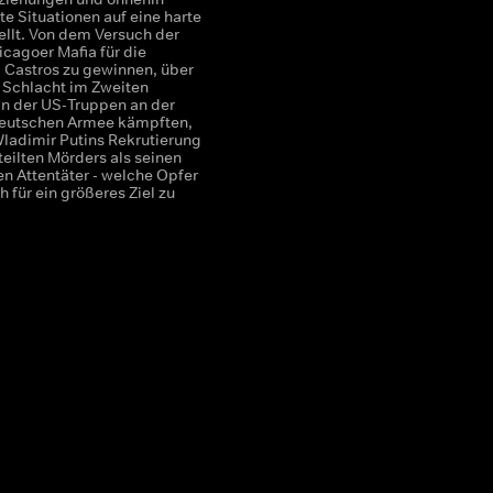
e Situationen auf eine harte
ellt. Von dem Versuch der
icagoer Mafia für die
Castros zu gewinnen, über
e Schlacht im Zweiten
 in der US-Truppen an der
deutschen Armee kämpften,
Wladimir Putins Rekrutierung
teilten Mörders als seinen
en Attentäter - welche Opfer
ch für ein größeres Ziel zu