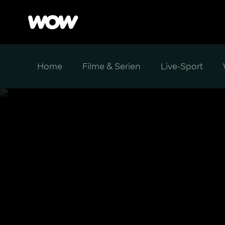
Home
Filme & Serien
Live-Sport