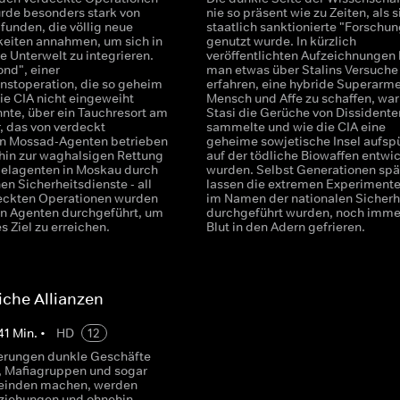
urde besonders stark von
nie so präsent wie zu Zeiten, als s
unden, die völlig neue
staatlich sanktionierte "Forschun
keiten annahmen, um sich in
genutzt wurde. In kürzlich
e Unterwelt zu integrieren.
veröffentlichten Aufzeichnungen
ond", einer
man etwas über Stalins Versuche
stoperation, die so geheim
erfahren, eine hybride Superarm
ie CIA nicht eingeweiht
Mensch und Affe zu schaffen, wa
nte, über ein Tauchresort am
Stasi die Gerüche von Dissidente
, das von verdeckt
sammelte und wie die CIA eine
n Mossad-Agenten betrieben
geheime sowjetische Insel aufspü
 hin zur waghalsigen Rettung
auf der tödliche Biowaffen entwic
elagenten in Moskau durch
wurden. Selbst Generationen spä
hen Sicherheitsdienste - all
lassen die extremen Experimente
eckten Operationen wurden
im Namen der nationalen Sicherh
n Agenten durchgeführt, um
durchgeführt wurden, noch imme
s Ziel zu erreichen.
Blut in den Adern gefrieren.
che Allianzen
41
Min.
•
HD
12
erungen dunkle Geschäfte
, Mafiagruppen und sogar
Feinden machen, werden
eziehungen und ohnehin