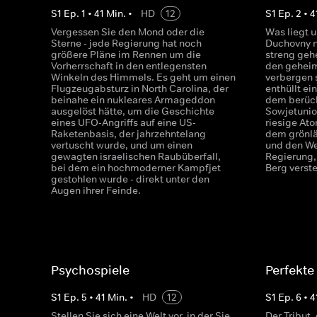
S
1
Ep.
1
•
41
Min.
•
HD
12
S
1
Ep.
2
•
4
Vergessen Sie den Mond oder die
Was liegt 
Sterne - jede Regierung hat noch
Duchovny n
größere Pläne im Rennen um die
streng ge
Vorherrschaft in den entlegensten
den geheim
Winkeln des Himmels. Es geht um einen
verbergen 
Flugzeugabsturz in North Carolina, der
enthüllt ei
beinahe ein nukleares Armageddon
dem berüch
ausgelöst hätte, um die Geschichte
Sowjetunio
eines UFO-Angriffs auf eine US-
riesige At
Raketenbasis, der jahrzehntelang
dem grönlä
vertuscht wurde, und um einen
und den We
gewagten israelischen Raubüberfall,
Regierung,
bei dem ein hochmoderner Kampfjet
Berg verste
gestohlen wurde - direkt unter den
Augen ihrer Feinde.
Psychospiele
Perfekte
S
1
Ep.
5
•
41
Min.
•
HD
12
S
1
Ep.
6
•
4
Stellen Sie sich eine Welt vor, in der Sie
Der Tribut