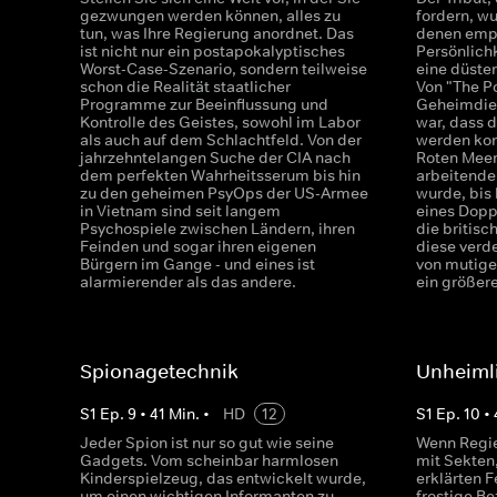
gezwungen werden können, alles zu
fordern, w
tun, was Ihre Regierung anordnet. Das
denen empf
ist nicht nur ein postapokalyptisches
Persönlich
Worst-Case-Szenario, sondern teilweise
eine düster
schon die Realität staatlicher
Von "The P
Programme zur Beeinflussung und
Geheimdien
Kontrolle des Geistes, sowohl im Labor
war, dass d
als auch auf dem Schlachtfeld. Von der
werden kon
jahrzehntelangen Suche der CIA nach
Roten Meer
dem perfekten Wahrheitsserum bis hin
arbeitende
zu den geheimen PsyOps der US-Armee
wurde, bis
in Vietnam sind seit langem
eines Dopp
Psychospiele zwischen Ländern, ihren
die britisc
Feinden und sogar ihren eigenen
diese verd
Bürgern im Gange - und eines ist
von mutige
alarmierender als das andere.
ein größere
Spionagetechnik
Unheimli
S
1
Ep.
9
•
41
Min.
•
HD
12
S
1
Ep.
10
•
Jeder Spion ist nur so gut wie seine
Wenn Regi
Gadgets. Vom scheinbar harmlosen
mit Sekten
Kinderspielzeug, das entwickelt wurde,
erklärten 
um einen wichtigen Informanten zu
frostige B