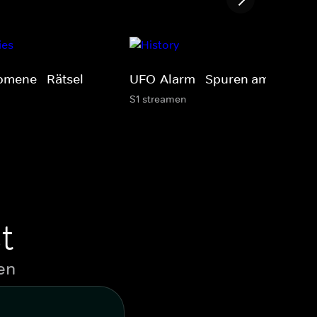
omene - Rätsel
UFO-Alarm - Spuren am Himme
S1 streamen
t
en