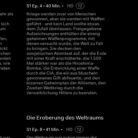
S
1
Ep.
4
•
40
Min.
•
HD
12
ehr als
Kriege werden zwar von Menschen
gewonnen, aber sie werden mit Waffen
 sich
geführt - und kein Land wollte etwas
 um
dem Zufall überlassen. Freigegebene
Aufzeichnungen enthüllen die streng
fen,
geheimen Waffenprogramme, mit
n
denen versucht wurde, die Welt zu Fall
ickt
zu bringen. Sie decken den
ichen
sowjetischen Atomtest auf, der die Erde
werden
mit einer Kraft erschütterte, die 1.500
, wie
Mal stärker war als die Hiroshima-
chsten
Bombe, die Entwicklung einer Waffe
durch die CIA, die ein aus Muscheln
gewonnenes Gift abfeuerte, und den
bizarren Geheimplan der Alliierten, den
Zweiten Weltkrieg durch die
Verweiblichung Hitlers zu beenden.
Die Eroberung des Weltraums
S
1
Ep.
8
•
41
Min.
•
HD
12
t war
Der Weltraum war schon immer die