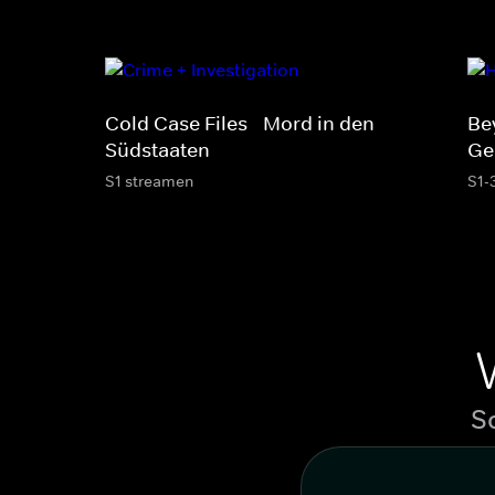
Cold Case Files - Mord in den
Be
Südstaaten
Ge
S1 streamen
S1-
S