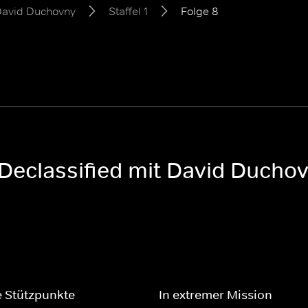
 David Duchovny
Staffel 1
Folge 8
Declassified mit David Duchovn
 Stützpunkte
In extremer Mission