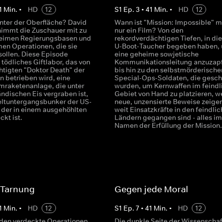
1
Min.
•
HD
12
S
1
Ep.
3
•
41
Min.
•
HD
12
unter der Oberfläche? David
Wann ist "Mission: Impossible" m
immt die Zuschauer mit zu
nur ein Film? Von den
heimen Regierungsbasen und
rekordverdächtigen Tiefen, in die
en Operationen, die sie
U-Boot-Taucher begeben haben,
sollen. Diese Episode
eine geheime sowjetische
n tödliches Giftlabor, das von
Kommunikationsleitung anzuzap
tigten "Doktor Death" der
bis hin zu den selbstmörderische
n betrieben wird, eine
Special-Ops-Soldaten, die gesch
omraketenanlage, die unter
wurden, um Kernwaffen im feindl
ndischen Eis vergraben ist,
Gebiet von Hand zu platzieren, 
ltuntergangsbunker der US-
neue, unzensierte Beweise zeigen
 der in einem ausgehöhlten
weit Einsatzkräfte in den feindli
ckt ist.
Ländern gegangen sind - alles im
Namen der Erfüllung der Mission.
 Tarnung
Gegen jede Moral
1
Min.
•
HD
12
S
1
Ep.
7
•
41
Min.
•
HD
12
, den verdeckte Operationen
Die dunkle Seite der Wissenschaf