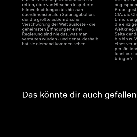
retten, über von Hirschen inspirierte
angespannt
Filmverkleidungen bis hin zum
Probe gest
überdimensionalen Spionageballon,
CIA, die Ch
der die größte außerirdische
Ermordung 
Verschwörung der Welt auslöste - die
die einzig
geheimsten Erfindungen einer
Weltkrieg,
Regierung sind nie das, was man
Seite der 
vermuten würden - und genau deshalb
bis hin zu 
hat sie niemand kommen sehen.
eines verur
persönlich
lohnt es si
bringen?
Das könnte dir auch gefallen