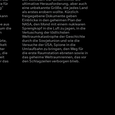
ie für
ultimative Herausforderung, aber auch
g"
eine unbekannte Größe, die jedes Land
als erstes erobern wollte. Kürzlich
 kann
freigegebene Dokumente geben
Einblicke in den geheimen Plan der
ee aus
NASA, den Mond mit einem nuklearen
rum die
Sprengkopf in die Luft zu jagen, in die
n
Vertuschung der tödlichsten
Weltraumkatastrophe der Geschichte
rte,
durch die Sowjetunion und wie die
kelt
Versuche der USA, Spione in die
ter
Umlaufbahn zu bringen, den Weg für
, die
die erste Raumstation ebneten sowie in
eit
das geheime Weltraumrennen, das vor
r das
den Schlagzeilen verborgen blieb.