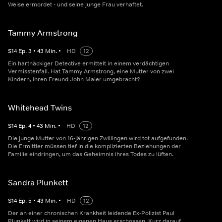
Weise ermordet - und seine junge Frau verhaftet.
Tammy Armstrong
S
14
Ep.
3
•
43
Min.
•
HD
12
Ein hartnäckiger Detective ermittelt in einem verdächtigen
Vermisstenfall. Hat Tammy Armstrong, eine Mutter von zwei
Kindern, ihren Freund John Maier umgebracht?
Whitehead Twins
S
14
Ep.
4
•
43
Min.
•
HD
12
Die junge Mutter von 16-jährigen Zwillingen wird tot aufgefunden.
Die Ermittler müssen tief in die komplizierten Beziehungen der
Familie eindringen, um das Geheimnis ihres Todes zu lüften.
Sandra Plunkett
S
14
Ep.
5
•
43
Min.
•
HD
12
Der an einer chronischen Krankheit leidende Ex-Polizist Paul
Plunkett wird in seinem eigenen Haus erschossen. Kurz darauf