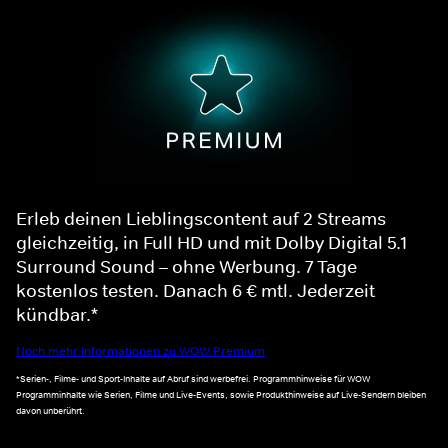
Erleb deinen Lieblingscontent auf 2 Streams
gleichzeitig, in Full HD und mit Dolby Digital 5.1
Surround Sound – ohne Werbung. 7 Tage
kostenlos testen. Danach 6 € mtl. Jederzeit
kündbar.*
Noch mehr Informationen zu WOW Premium
*Serien-, Filme- und Sport-Inhalte auf Abruf sind werbefrei. Programmhinweise für WOW
Programminhalte wie Serien, Filme und Live-Events, sowie Produkthinweise auf Live-Sendern bleiben
davon unberührt.