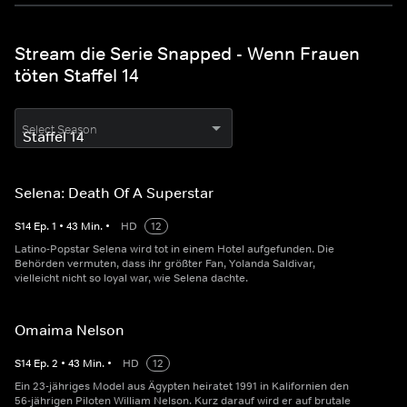
Stream die Serie Snapped - Wenn Frauen
töten Staffel 14
Select Season
Selena: Death Of A Superstar
S
14
Ep.
1
•
43
Min.
•
HD
12
Latino-Popstar Selena wird tot in einem Hotel aufgefunden. Die
Behörden vermuten, dass ihr größter Fan, Yolanda Saldivar,
vielleicht nicht so loyal war, wie Selena dachte.
Omaima Nelson
S
14
Ep.
2
•
43
Min.
•
HD
12
Ein 23-jähriges Model aus Ägypten heiratet 1991 in Kalifornien den
56-jährigen Piloten William Nelson. Kurz darauf wird er auf brutale