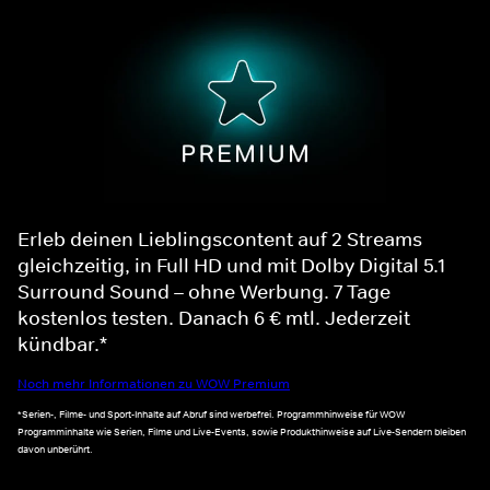
Erleb deinen Lieblingscontent auf 2 Streams
gleichzeitig, in Full HD und mit Dolby Digital 5.1
Surround Sound – ohne Werbung. 7 Tage
kostenlos testen. Danach 6 € mtl. Jederzeit
kündbar.*
Noch mehr Informationen zu WOW Premium
*Serien-, Filme- und Sport-Inhalte auf Abruf sind werbefrei. Programmhinweise für WOW
Programminhalte wie Serien, Filme und Live-Events, sowie Produkthinweise auf Live-Sendern bleiben
davon unberührt.