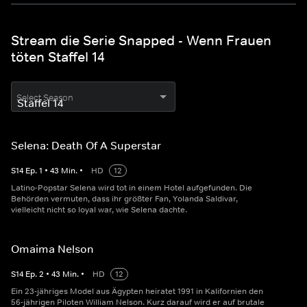
Stream die Serie Snapped - Wenn Frauen
töten Staffel 14
Select Season
Selena: Death Of A Superstar
S
14
Ep.
1
•
43
Min.
•
HD
12
Latino-Popstar Selena wird tot in einem Hotel aufgefunden. Die
Behörden vermuten, dass ihr größter Fan, Yolanda Saldivar,
vielleicht nicht so loyal war, wie Selena dachte.
Omaima Nelson
S
14
Ep.
2
•
43
Min.
•
HD
12
Ein 23-jähriges Model aus Ägypten heiratet 1991 in Kalifornien den
56-jährigen Piloten William Nelson. Kurz darauf wird er auf brutale