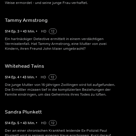
Weise ermordet - und seine junge Frau verhaftet.
Tammy Armstrong
S
14
Ep.
3
•
43
Min.
•
HD
12
Ein hartnäckiger Detective ermittelt in einem verdächtigen
Vermisstenfall. Hat Tammy Armstrong, eine Mutter von zwei
Kindern, ihren Freund John Maier umgebracht?
Whitehead Twins
S
14
Ep.
4
•
43
Min.
•
HD
12
Die junge Mutter von 16-jährigen Zwillingen wird tot aufgefunden.
Die Ermittler müssen tief in die komplizierten Beziehungen der
Familie eindringen, um das Geheimnis ihres Todes zu lüften.
Sandra Plunkett
S
14
Ep.
5
•
43
Min.
•
HD
12
Der an einer chronischen Krankheit leidende Ex-Polizist Paul
Plunkett wird in seinem eigenen Haus erschossen. Kurz darauf