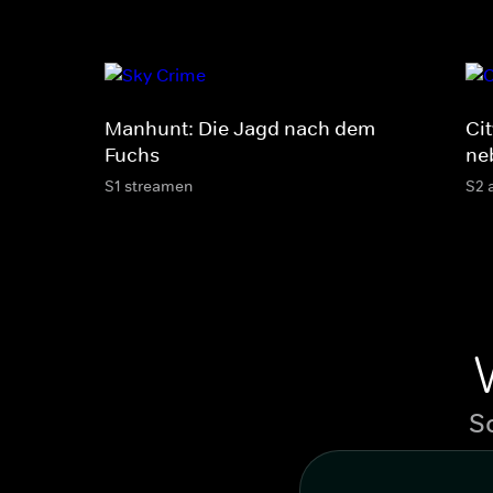
Manhunt: Die Jagd nach dem
Ci
Fuchs
ne
S1 streamen
S2 
S