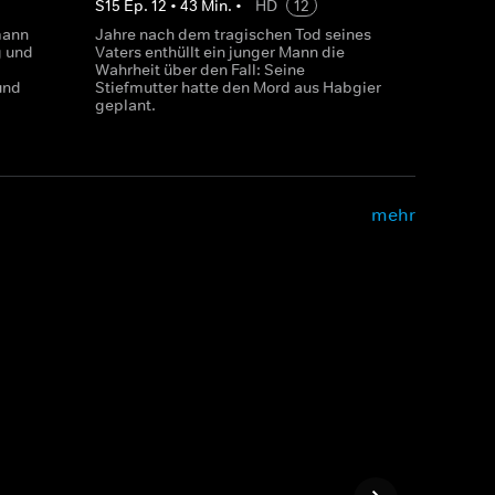
S
15
Ep.
12
•
43
Min.
•
HD
12
mann
Jahre nach dem tragischen Tod seines
g und
Vaters enthüllt ein junger Mann die
Wahrheit über den Fall: Seine
und
Stiefmutter hatte den Mord aus Habgier
geplant.
mehr