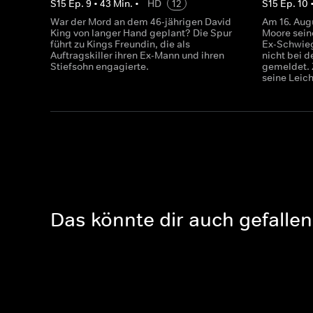
S
15
Ep.
9
•
43
Min.
•
HD
12
S
15
Ep.
10
War der Mord an dem 46-jährigen David
Am 16. Aug
King von langer Hand geplant? Die Spur
Moore sein
führt zu Kings Freundin, die als
Ex-Schwieg
Auftragskiller ihren Ex-Mann und ihren
nicht bei d
Stiefsohn engagierte.
gemeldet. 
seine Leic
Das könnte dir auch gefallen