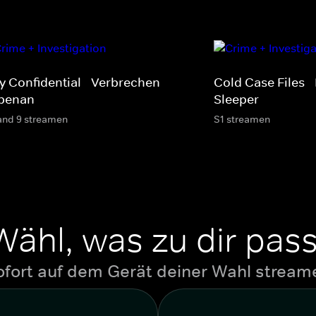
ty Confidential - Verbrechen
Cold Case Files -
benan
Sleeper
and 9 streamen
S1 streamen
Wähl, was zu dir pass
ofort auf dem Gerät deiner Wahl stream