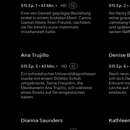
S
15
Ep.
1
•
43
Min.
•
HD
12
S
15
Ep.
2
•
Eine von Gewalt geprägte Beziehung
Als Henry 
endet in einem brutalen Mord. Camia
seine grau
Gamet tötete ihren Freund, nachdem
Jahrelang h
sie ihn bereits zuvor mehrmals
und später
misshandelt hatte.
seinen Nef
Ana Trujillo
Denise 
S
15
Ep.
5
•
43
Min.
•
HD
12
S
15
Ep.
6
•
Ein schwedischer Universitätsprofessor
Nach neun 
wurde mit einem Stiletto-Schuh
will sich 
umgebracht. Seine Freundin, die
Edward tre
Mexikanerin Ana Trujillo, soll während
Leiche auf
eines Streits auf ihn eingestochen
entdeckt.
haben.
Dianna Saunders
Kathleen