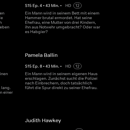
S
15
Ep.
4
•
43
Min.
•
HD
12
den
Ein Mann wird in seinem Bett mit einem
le
Hammer brutal ermordet. Hat seine
h
Ehefrau, eine Mutter von drei Kindern,
ieben
ihn aus Notwehr umgebracht? Oder war
es Habgier?
Pamela Ballin
S
15
Ep.
8
•
43
Min.
•
HD
12
einen
Ein Mann wird in seinem eigenen Haus
erschlagen. Zunächst sucht die Polizei
nach Einbrechern, doch tatsächlich
 lang.
führt die Spur direkt zu seiner Ehefrau.
n einer
Judith Hawkey