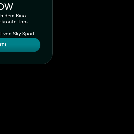
WOW
ch dem Kino.
ekrönte Top-
t von Sky Sport
MTL.