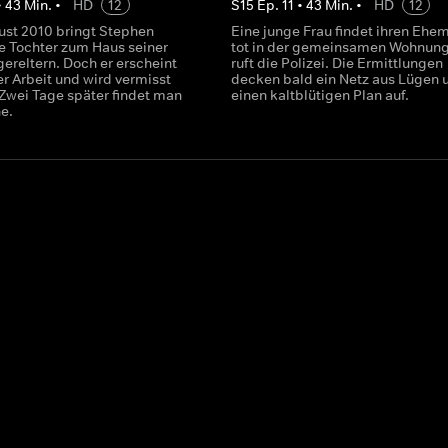
•
43
Min.
•
HD
12
S
15
Ep.
11
•
43
Min.
•
HD
12
ust 2010 bringt Stephen
Eine junge Frau findet ihren Ehe
e Tochter zum Haus seiner
tot in der gemeinsamen Wohnun
ereltern. Doch er erscheint
ruft die Polizei. Die Ermittlungen
er Arbeit und wird vermisst
decken bald ein Netz aus Lügen 
Zwei Tage später findet man
einen kaltblütigen Plan auf.
he.