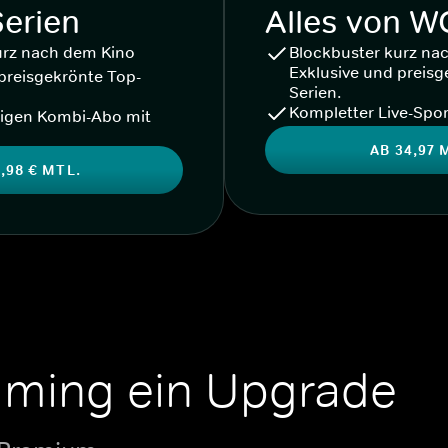
Serien
Alles von 
urz nach dem Kino
Blockbuster kurz na
Exklusive und preisg
preisgekrönte Top-
Serien.
Kompletter Live-Spor
igen Kombi-Abo mit
AB 34,97 
,98 € MTL.
aming ein Upgrade