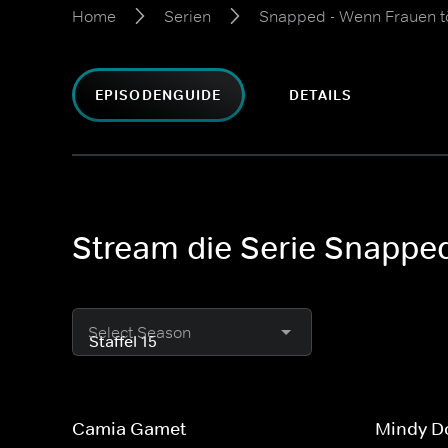
Home
Serien
Snapped - Wenn Frauen t
EPISODENGUIDE
DETAILS
Stream die Serie Snapped
Select Season
Camia Gamet
Mindy D