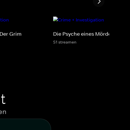
 Der Grim
Die Psyche eines Mörders
S1 streamen
t
en