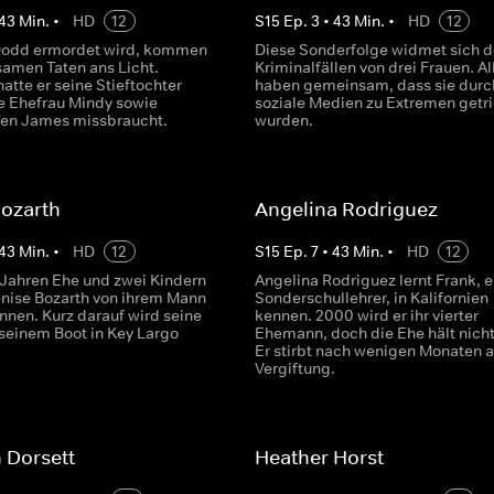
43
Min.
•
HD
12
S
15
Ep.
3
•
43
Min.
•
HD
12
Dodd ermordet wird, kommen
Diese Sonderfolge widmet sich 
samen Taten ans Licht.
Kriminalfällen von drei Frauen. Al
atte er seine Stieftochter
haben gemeinsam, dass sie durc
e Ehefrau Mindy sowie
soziale Medien zu Extremen getr
fen James missbraucht.
wurden.
Bozarth
Angelina Rodriguez
43
Min.
•
HD
12
S
15
Ep.
7
•
43
Min.
•
HD
12
Jahren Ehe und zwei Kindern
Angelina Rodriguez lernt Frank, 
Denise Bozarth von ihrem Mann
Sonderschullehrer, in Kalifornien
nnen. Kurz darauf wird seine
kennen. 2000 wird er ihr vierter
 seinem Boot in Key Largo
Ehemann, doch die Ehe hält nicht
Er stirbt nach wenigen Monaten a
Vergiftung.
 Dorsett
Heather Horst