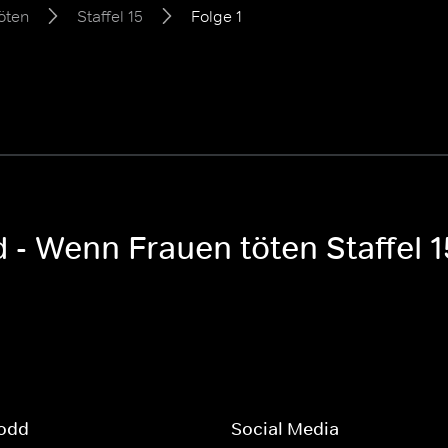
öten
Staffel 15
Folge 1
 - Wenn Frauen töten Staffel 1
odd
Social Media