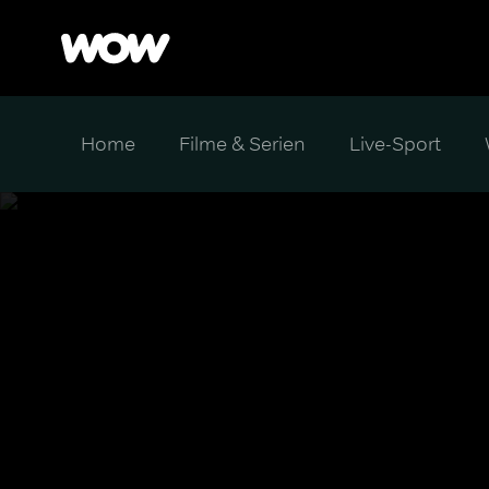
Home
Filme & Serien
Live-Sport