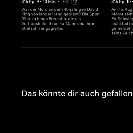
S
15
Ep.
9
•
43
Min.
•
HD
12
S
15
Ep.
10
War der Mord an dem 46-jährigen David
Am 16. Aug
King von langer Hand geplant? Die Spur
Moore sein
führt zu Kings Freundin, die als
Ex-Schwieg
Auftragskiller ihren Ex-Mann und ihren
nicht bei d
Stiefsohn engagierte.
gemeldet. 
seine Leic
Das könnte dir auch gefallen