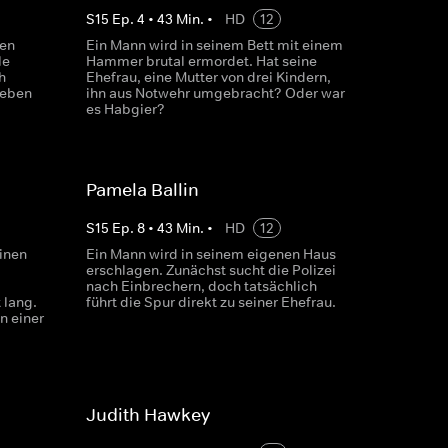
S
15
Ep.
4
•
43
Min.
•
HD
12
den
Ein Mann wird in seinem Bett mit einem
le
Hammer brutal ermordet. Hat seine
h
Ehefrau, eine Mutter von drei Kindern,
ieben
ihn aus Notwehr umgebracht? Oder war
es Habgier?
Pamela Ballin
S
15
Ep.
8
•
43
Min.
•
HD
12
einen
Ein Mann wird in seinem eigenen Haus
erschlagen. Zunächst sucht die Polizei
nach Einbrechern, doch tatsächlich
 lang.
führt die Spur direkt zu seiner Ehefrau.
n einer
Judith Hawkey