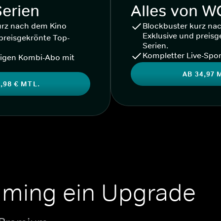
Serien
Alles von 
urz nach dem Kino
Blockbuster kurz na
Exklusive und preisg
preisgekrönte Top-
Serien.
Kompletter Live-Spor
igen Kombi-Abo mit
AB 34,97 
,98 € MTL.
aming ein Upgrade