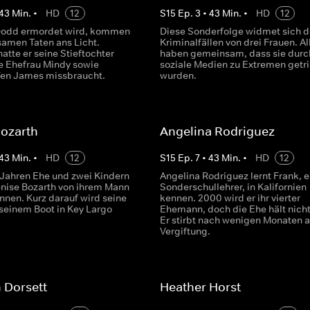
43
Min.
•
HD
12
S
15
Ep.
3
•
43
Min.
•
HD
12
Dodd ermordet wird, kommen
Diese Sonderfolge widmet sich 
samen Taten ans Licht.
Kriminalfällen von drei Frauen. Al
atte er seine Stieftochter
haben gemeinsam, dass sie durc
e Ehefrau Mindy sowie
soziale Medien zu Extremen getr
fen James missbraucht.
wurden.
Bozarth
Angelina Rodriguez
43
Min.
•
HD
12
S
15
Ep.
7
•
43
Min.
•
HD
12
Jahren Ehe und zwei Kindern
Angelina Rodriguez lernt Frank, 
Denise Bozarth von ihrem Mann
Sonderschullehrer, in Kalifornien
nnen. Kurz darauf wird seine
kennen. 2000 wird er ihr vierter
 seinem Boot in Key Largo
Ehemann, doch die Ehe hält nicht
Er stirbt nach wenigen Monaten a
Vergiftung.
 Dorsett
Heather Horst