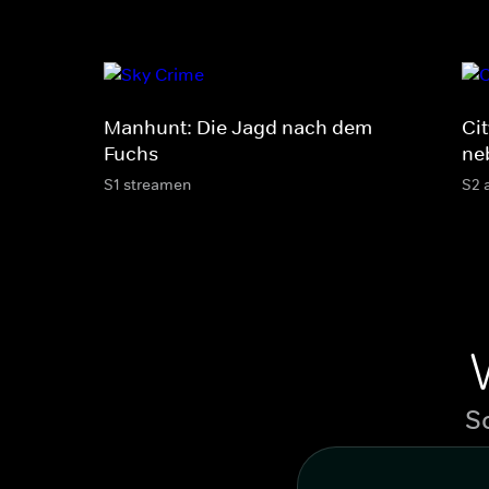
Manhunt: Die Jagd nach dem
Ci
Fuchs
ne
S1 streamen
S2 
S