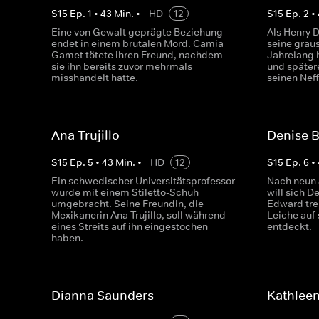
S
15
Ep.
1
•
43
Min.
•
HD
12
S
15
Ep.
2
•
Eine von Gewalt geprägte Beziehung
Als Henry 
endet in einem brutalen Mord. Camia
seine grau
Gamet tötete ihren Freund, nachdem
Jahrelang h
sie ihn bereits zuvor mehrmals
und später
misshandelt hatte.
seinen Nef
Ana Trujillo
Denise 
S
15
Ep.
5
•
43
Min.
•
HD
12
S
15
Ep.
6
•
Ein schwedischer Universitätsprofessor
Nach neun 
wurde mit einem Stiletto-Schuh
will sich 
umgebracht. Seine Freundin, die
Edward tre
Mexikanerin Ana Trujillo, soll während
Leiche auf
eines Streits auf ihn eingestochen
entdeckt.
haben.
Dianna Saunders
Kathleen