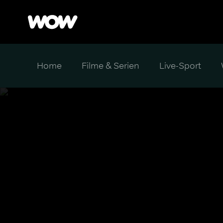
Home
Filme & Serien
Live-Sport