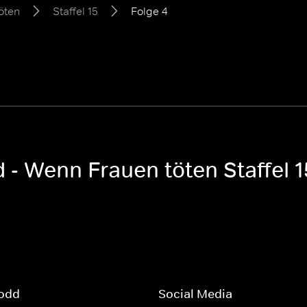
öten
Staffel 15
Folge 4
 - Wenn Frauen töten Staffel 1
odd
Social Media