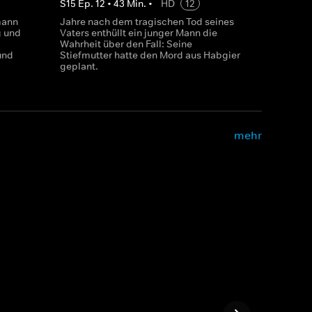
S
15
Ep.
12
•
43
Min.
•
HD
12
mann
Jahre nach dem tragischen Tod seines
g und
Vaters enthüllt ein junger Mann die
Wahrheit über den Fall: Seine
und
Stiefmutter hatte den Mord aus Habgier
geplant.
mehr