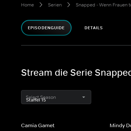
Home
Serien
Snapped - Wenn Frauen t
EPISODENGUIDE
DETAILS
Stream die Serie Snapped
Select Season
Camia Gamet
Mindy D