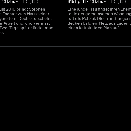
•
43
Min.
•
HD
12
S
15
Ep.
11
•
43
Min.
•
HD
12
ust 2010 bringt Stephen
Eine junge Frau findet ihren Ehe
e Tochter zum Haus seiner
tot in der gemeinsamen Wohnun
ereltern. Doch er erscheint
ruft die Polizei. Die Ermittlungen
er Arbeit und wird vermisst
decken bald ein Netz aus Lügen 
Zwei Tage später findet man
einen kaltblütigen Plan auf.
he.