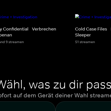
ty Confidential - Verbrechen
Cold Case Files -
benan
Sleeper
and 9 streamen
S1 streamen
Wähl, was zu dir pass
ofort auf dem Gerät deiner Wahl stream