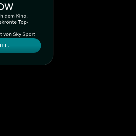
WOW
ch dem Kino.
ekrönte Top-
t von Sky Sport
MTL.