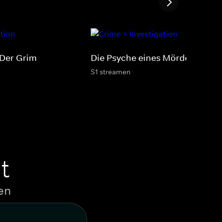
 Der Grim
Die Psyche eines Mörders
S1 streamen
t
en