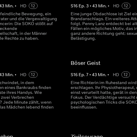
43
Min.
•
HD
12
S
16
Ep.
3
•
43
Min.
•
HD
12
nfeindliche Bewegung, ein
Eine junge Obdachlose ist Ziel ei
rater und die Vergewaltigung
Brandanschlags. Ein weiteres Att
encerin: Die SOKO stößt auf
folgt. Penny Lanz entdeckt bei al
reckende
Fällen ein mögliches Motiv, das i
ellschaft, in der Männer
ganz andere Richtung geht: sexue
lle Rechte zu haben.
Belästigung.
Böser Geist
43
Min.
•
HD
12
S
16
Ep.
7
•
43
Min.
•
HD
12
chwindet, in dem
Eine Richterin im Ruhestand wird
n eines Bankraubs finden
erschlagen. Ihr Physiotherapeut, 
ste ihres Handys. Wie
einst verurteilt hatte, gerät in den
 zwei Verbrechen
Fokus. Der Verdächtige versucht 
 Jede Minute zählt, wenn
psychologischen Tricks die SOKO
das Mädchen lebend finden
beeinflussen.
Leben
Zivilcourage