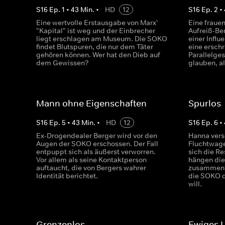
S
16
Ep.
1
•
43
Min.
•
HD
12
S
16
Ep.
2
•
Eine wertvolle Erstausgabe von Marx'
Eine fraue
"Kapital" ist weg und der Einbrecher
Aufreiß-Be
liegt erschlagen am Museum. Die SOKO
einer Influ
findet Blutspuren, die nur dem Täter
eine ersch
gehören können. Wer hat den Dieb auf
Parallelges
dem Gewissen?
glauben, a
Mann ohne Eigenschaften
Spurlos
S
16
Ep.
5
•
43
Min.
•
HD
12
S
16
Ep.
6
•
Ex-Drogendealer Berger wird vor den
Hanna vers
Augen der SOKO erschossen. Der Fall
Fluchtwage
entpuppt sich als äußerst verworren.
sich die Re
Vor allem als seine Kontaktperson
hängen die
auftaucht, die von Bergers wahrer
zusammen?
Identität berichtet.
die SOKO 
will.
Grenzenlos
Ewiges 