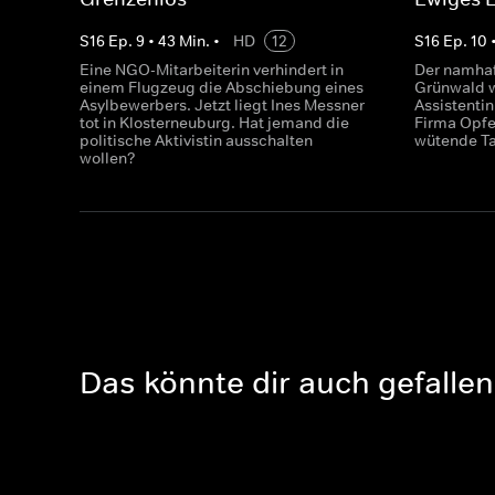
S
16
Ep.
9
•
43
Min.
•
HD
12
S
16
Ep.
10
Eine NGO-Mitarbeiterin verhindert in
Der namhaf
einem Flugzeug die Abschiebung eines
Grünwald w
Asylbewerbers. Jetzt liegt Ines Messner
Assistentin
tot in Klosterneuburg. Hat jemand die
Firma Opfe
politische Aktivistin ausschalten
wütende Ta
wollen?
Das könnte dir auch gefallen