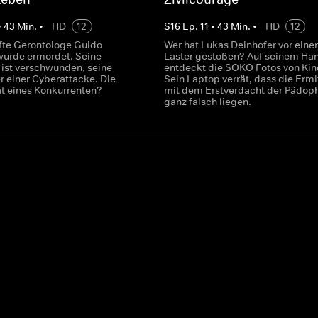
•
43
Min.
•
HD
12
S
16
Ep.
11
•
43
Min.
•
HD
12
te Gerontologe Guido
Wer hat Lukas Deinhofer vor eine
urde ermordet. Seine
Laster gestoßen? Auf seinem Ha
 ist verschwunden, seine
entdeckt die SOKO Fotos von Kin
r einer Cyberattacke. Die
Sein Laptop verrät, dass die Ermit
t eines Konkurrenten?
mit dem Erstverdacht der Pädoph
ganz falsch liegen.