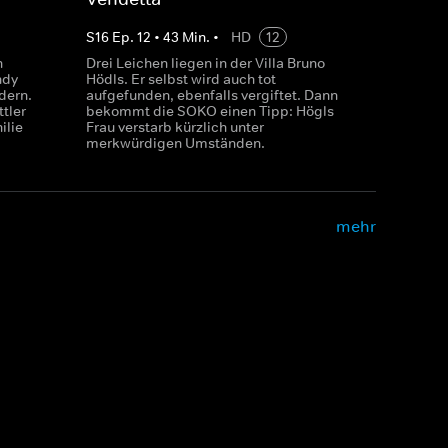
S
16
Ep.
12
•
43
Min.
•
HD
12
n
Drei Leichen liegen in der Villa Bruno
ndy
Hödls. Er selbst wird auch tot
dern.
aufgefunden, ebenfalls vergiftet. Dann
tler
bekommt die SOKO einen Tipp: Högls
ilie
Frau verstarb kürzlich unter
merkwürdigen Umständen.
mehr