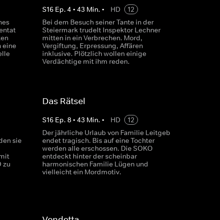
S
16
Ep.
4
•
43
Min.
•
HD
12
nes
Bei dem Besuch seiner Tante in der
entat
Steiermark trudelt Inspektor Lechner
ten
mitten in ein Verbrechen. Mord,
n eine
Vergiftung, Erpressung, Affären
lle
inklusive. Plötzlich wollen einige
Verdächtige mit ihm reden.
Das Rätsel
S
16
Ep.
8
•
43
Min.
•
HD
12
Der jährliche Urlaub von Familie Leitgeb
den sie
endet tragisch. Bis auf eine Tochter
werden alle erschossen. Die SOKO
mit
entdeckt hinter der scheinbar
 zu
harmonischen Familie Lügen und
vielleicht ein Mordmotiv.
Vendetta