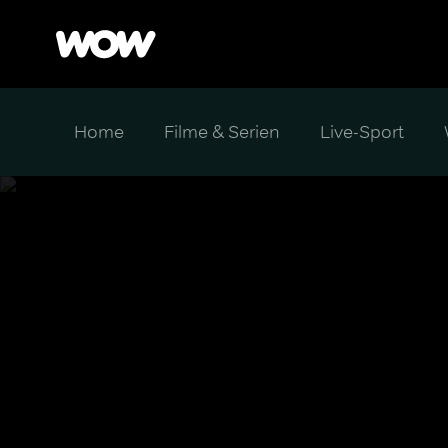
Home
Filme & Serien
Live-Sport