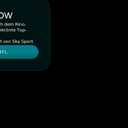
WOW
ch dem Kino.
ekrönte Top-
t von Sky Sport
MTL.