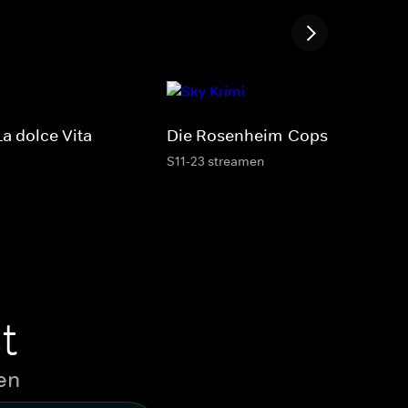
a dolce Vita
Die Rosenheim-Cops
S11-23 streamen
t
en