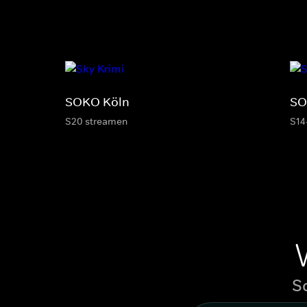
SOKO Köln
SO
S20 streamen
S14
S