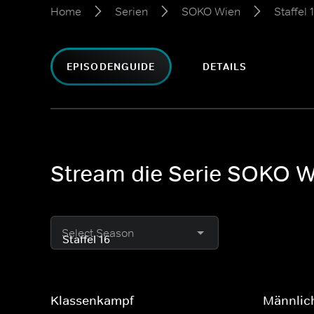
Home
Serien
SOKO Wien
Staffel 
EPISODENGUIDE
DETAILS
Stream die Serie SOKO Wi
Select Season
Klassenkampf
Männlich