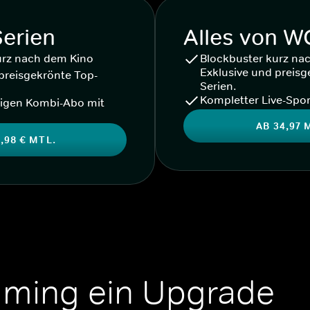
Serien
Alles von 
urz nach dem Kino
Blockbuster kurz na
Exklusive und preisg
preisgekrönte Top-
Serien.
Kompletter Live-Spor
igen Kombi-Abo mit
AB 34,97 
,98 € MTL.
aming ein Upgrade