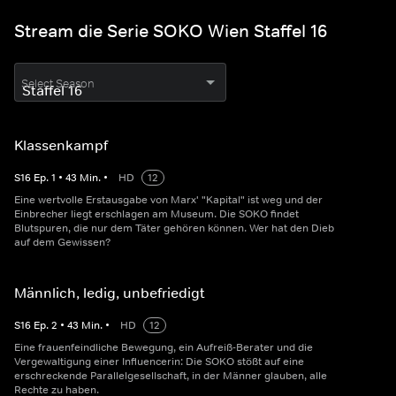
Stream die Serie SOKO Wien Staffel 16
Select Season
Klassenkampf
S
16
Ep.
1
•
43
Min.
•
HD
12
Eine wertvolle Erstausgabe von Marx' "Kapital" ist weg und der
Einbrecher liegt erschlagen am Museum. Die SOKO findet
Blutspuren, die nur dem Täter gehören können. Wer hat den Dieb
auf dem Gewissen?
Männlich, ledig, unbefriedigt
S
16
Ep.
2
•
43
Min.
•
HD
12
Eine frauenfeindliche Bewegung, ein Aufreiß-Berater und die
Vergewaltigung einer Influencerin: Die SOKO stößt auf eine
erschreckende Parallelgesellschaft, in der Männer glauben, alle
Rechte zu haben.