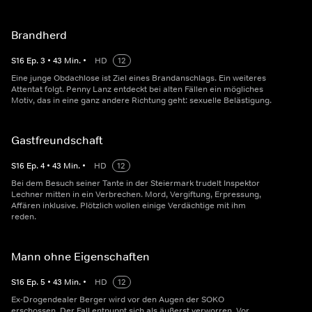
Brandherd
S
16
Ep.
3
•
43
Min.
•
HD
12
Eine junge Obdachlose ist Ziel eines Brandanschlags. Ein weiteres
Attentat folgt. Penny Lanz entdeckt bei alten Fällen ein mögliches
Motiv, das in eine ganz andere Richtung geht: sexuelle Belästigung.
Gastfreundschaft
S
16
Ep.
4
•
43
Min.
•
HD
12
Bei dem Besuch seiner Tante in der Steiermark trudelt Inspektor
Lechner mitten in ein Verbrechen. Mord, Vergiftung, Erpressung,
Affären inklusive. Plötzlich wollen einige Verdächtige mit ihm
reden.
Mann ohne Eigenschaften
S
16
Ep.
5
•
43
Min.
•
HD
12
Ex-Drogendealer Berger wird vor den Augen der SOKO
erschossen. Der Fall entpuppt sich als äußerst verworren. Vor