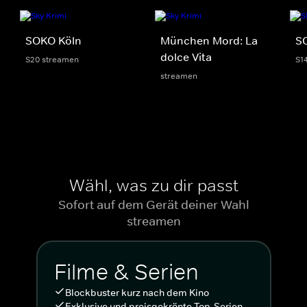
SOKO Köln
München Mord: La
SO
dolce Vita
S20 streamen
S1
streamen
Wähl, was zu dir passt
Sofort auf dem Gerät deiner Wahl
streamen
Filme & Serien
Blockbuster kurz nach dem Kino
Exklusive und preisgekrönte Top-Serien