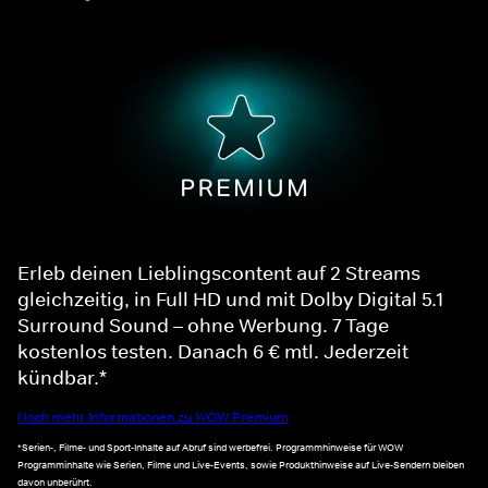
Erleb deinen Lieblingscontent auf 2 Streams
gleichzeitig, in Full HD und mit Dolby Digital 5.1
Surround Sound – ohne Werbung. 7 Tage
kostenlos testen. Danach 6 € mtl. Jederzeit
kündbar.*
Noch mehr Informationen zu WOW Premium
*Serien-, Filme- und Sport-Inhalte auf Abruf sind werbefrei. Programmhinweise für WOW
Programminhalte wie Serien, Filme und Live-Events, sowie Produkthinweise auf Live-Sendern bleiben
davon unberührt.