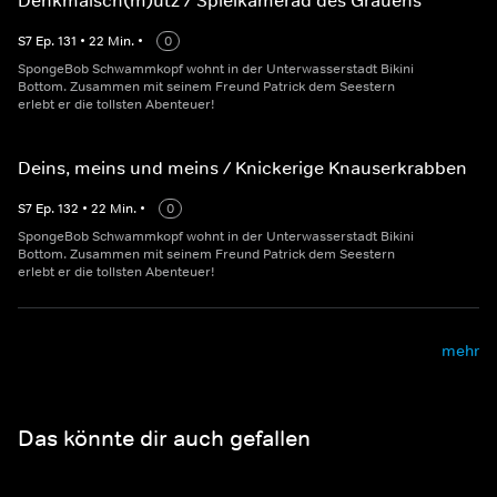
Denkmalsch(m)utz / Spielkamerad des Grauens
S
7
Ep.
131
•
22
Min.
•
0
SpongeBob Schwammkopf wohnt in der Unterwasserstadt Bikini
Bottom. Zusammen mit seinem Freund Patrick dem Seestern
erlebt er die tollsten Abenteuer!
Deins, meins und meins / Knickerige Knauserkrabben
S
7
Ep.
132
•
22
Min.
•
0
SpongeBob Schwammkopf wohnt in der Unterwasserstadt Bikini
Bottom. Zusammen mit seinem Freund Patrick dem Seestern
erlebt er die tollsten Abenteuer!
mehr
Das könnte dir auch gefallen