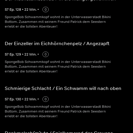
S
7
Ep.
128
•
22
Min.
•
0
SpongeBob Schwammkopf wohnt in der Unterwasserstadt Bikini
Bottom. Zusammen mit seinem Freund Patrick dem Seestern
erlebt er die tollsten Abenteuer!
Der Einzeller im Eichhörnchenpelz / Angezapft
S
7
Ep.
129
•
22
Min.
•
0
SpongeBob Schwammkopf wohnt in der Unterwasserstadt Bikini
Bottom. Zusammen mit seinem Freund Patrick dem Seestern
erlebt er die tollsten Abenteuer!
Schmierige Schlacht / Ein Schwamm will nach oben
S
7
Ep.
130
•
22
Min.
•
0
SpongeBob Schwammkopf wohnt in der Unterwasserstadt Bikini
Bottom. Zusammen mit seinem Freund Patrick dem Seestern
erlebt er die tollsten Abenteuer!