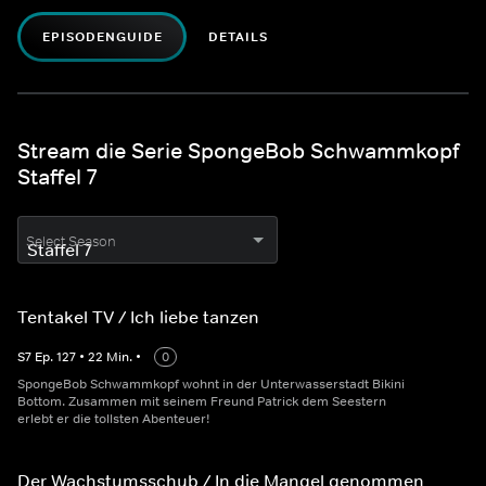
EPISODENGUIDE
DETAILS
Stream die Serie SpongeBob Schwammkopf
Staffel 7
Select Season
Tentakel TV / Ich liebe tanzen
S
7
Ep.
127
•
22
Min.
•
0
SpongeBob Schwammkopf wohnt in der Unterwasserstadt Bikini
Bottom. Zusammen mit seinem Freund Patrick dem Seestern
erlebt er die tollsten Abenteuer!
Der Wachstumsschub / In die Mangel genommen