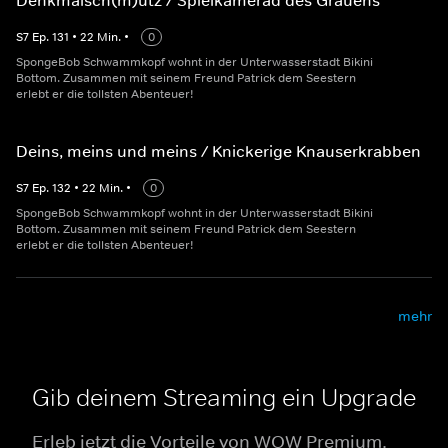
Denkmalsch(m)utz / Spielkamerad des Grauens
S
7
Ep.
131
•
22
Min.
•
0
SpongeBob Schwammkopf wohnt in der Unterwasserstadt Bikini
Bottom. Zusammen mit seinem Freund Patrick dem Seestern
erlebt er die tollsten Abenteuer!
Deins, meins und meins / Knickerige Knauserkrabben
S
7
Ep.
132
•
22
Min.
•
0
SpongeBob Schwammkopf wohnt in der Unterwasserstadt Bikini
Bottom. Zusammen mit seinem Freund Patrick dem Seestern
erlebt er die tollsten Abenteuer!
mehr
Gib deinem Streaming ein Upgrade
Erleb jetzt die Vorteile von WOW Premium.