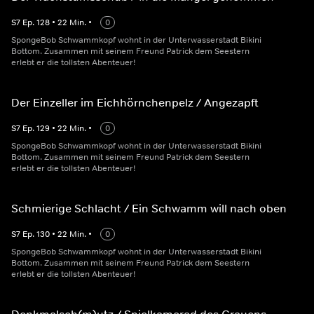
S
7
Ep.
128
•
22
Min.
•
0
SpongeBob Schwammkopf wohnt in der Unterwasserstadt Bikini
Bottom. Zusammen mit seinem Freund Patrick dem Seestern
erlebt er die tollsten Abenteuer!
Der Einzeller im Eichhörnchenpelz / Angezapft
S
7
Ep.
129
•
22
Min.
•
0
SpongeBob Schwammkopf wohnt in der Unterwasserstadt Bikini
Bottom. Zusammen mit seinem Freund Patrick dem Seestern
erlebt er die tollsten Abenteuer!
Schmierige Schlacht / Ein Schwamm will nach oben
S
7
Ep.
130
•
22
Min.
•
0
SpongeBob Schwammkopf wohnt in der Unterwasserstadt Bikini
Bottom. Zusammen mit seinem Freund Patrick dem Seestern
erlebt er die tollsten Abenteuer!