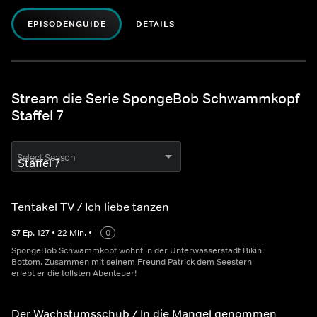
EPISODENGUIDE
DETAILS
Stream die Serie SpongeBob Schwammkopf
Staffel 7
Select Season
Tentakel TV / Ich liebe tanzen
S
7
Ep.
127
•
22
Min.
•
0
SpongeBob Schwammkopf wohnt in der Unterwasserstadt Bikini
Bottom. Zusammen mit seinem Freund Patrick dem Seestern
erlebt er die tollsten Abenteuer!
Der Wachstumsschub / In die Mangel genommen