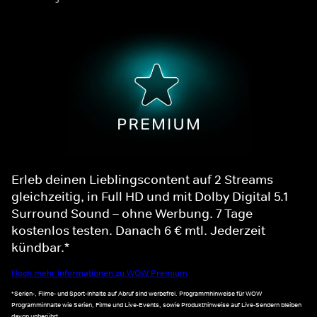
Erleb deinen Lieblingscontent auf 2 Streams
gleichzeitig, in Full HD und mit Dolby Digital 5.1
Surround Sound – ohne Werbung. 7 Tage
kostenlos testen. Danach 6 € mtl. Jederzeit
kündbar.*
Noch mehr Informationen zu WOW Premium
*Serien-, Filme- und Sport-Inhalte auf Abruf sind werbefrei. Programmhinweise für WOW
Programminhalte wie Serien, Filme und Live-Events, sowie Produkthinweise auf Live-Sendern bleiben
davon unberührt.