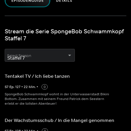
EPISODENGUIDE
DETAILS
Stream die Serie SpongeBob Schwammkopf
Staffel 7
Select Season
Tentakel TV / Ich liebe tanzen
S
7
Ep.
127
•
22
Min.
•
0
SpongeBob Schwammkopf wohnt in der Unterwasserstadt Bikini
Bottom. Zusammen mit seinem Freund Patrick dem Seestern
erlebt er die tollsten Abenteuer!
Der Wachstumsschub / In die Mangel genommen