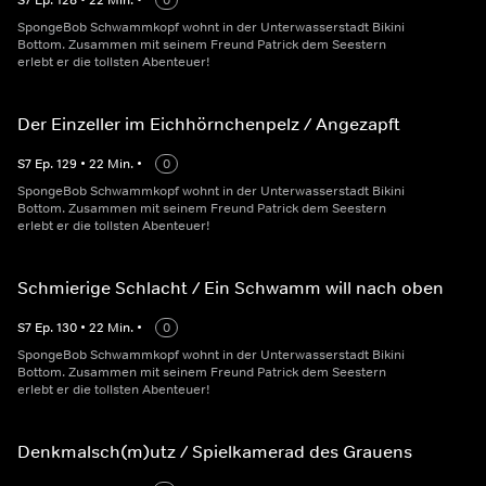
S
7
Ep.
128
•
22
Min.
•
0
SpongeBob Schwammkopf wohnt in der Unterwasserstadt Bikini
Bottom. Zusammen mit seinem Freund Patrick dem Seestern
erlebt er die tollsten Abenteuer!
Der Einzeller im Eichhörnchenpelz / Angezapft
S
7
Ep.
129
•
22
Min.
•
0
SpongeBob Schwammkopf wohnt in der Unterwasserstadt Bikini
Bottom. Zusammen mit seinem Freund Patrick dem Seestern
erlebt er die tollsten Abenteuer!
Schmierige Schlacht / Ein Schwamm will nach oben
S
7
Ep.
130
•
22
Min.
•
0
SpongeBob Schwammkopf wohnt in der Unterwasserstadt Bikini
Bottom. Zusammen mit seinem Freund Patrick dem Seestern
erlebt er die tollsten Abenteuer!
Denkmalsch(m)utz / Spielkamerad des Grauens