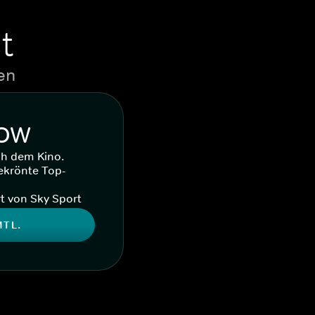
t
en
WOW
ch dem Kino.
ekrönte Top-
t von Sky Sport
MTL.