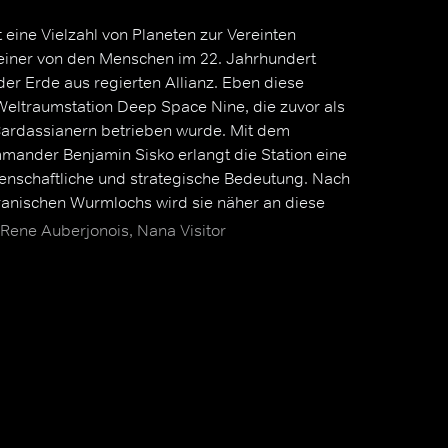
 eine Vielzahl von Planeten zur Vereinten
 einer von den Menschen im 22. Jahrhundert
er Erde aus regierten Allianz. Eben diese
Weltraumstation Deep Space Nine, die zuvor als
Cardassianern betrieben wurde. Mit dem
mmander Benjamin Sisko erlangt die Station eine
enschaftliche und strategische Bedeutung. Nach
anischen Wurmlochs wird sie näher an diese
eitdem als Tor zum bisher kaum erforschten Gamma
 Rene Auberjonois, Nana Visitor