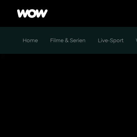
Home
Filme & Serien
Live-Sport