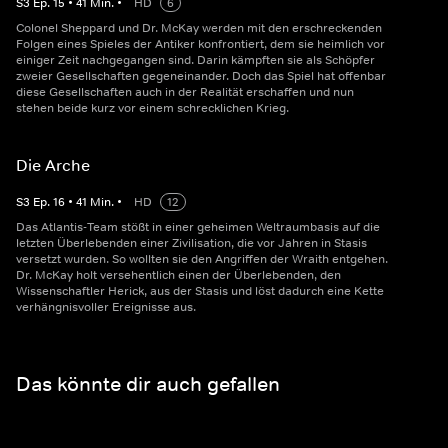
S
3
Ep.
15
•
41
Min.
•
HD
6
Colonel Sheppard und Dr. McKay werden mit den erschreckenden
Folgen eines Spieles der Antiker konfrontiert, dem sie heimlich vor
einiger Zeit nachgegangen sind. Darin kämpften sie als Schöpfer
zweier Gesellschaften gegeneinander. Doch das Spiel hat offenbar
diese Gesellschaften auch in der Realität erschaffen und nun
stehen beide kurz vor einem schrecklichen Krieg.
Die Arche
S
3
Ep.
16
•
41
Min.
•
HD
12
Das Atlantis-Team stößt in einer geheimen Weltraumbasis auf die
letzten Überlebenden einer Zivilisation, die vor Jahren in Stasis
versetzt wurden. So wollten sie den Angriffen der Wraith entgehen.
Dr. McKay holt versehentlich einen der Überlebenden, den
Wissenschaftler Herick, aus der Stasis und löst dadurch eine Kette
verhängnisvoller Ereignisse aus.
Das könnte dir auch gefallen