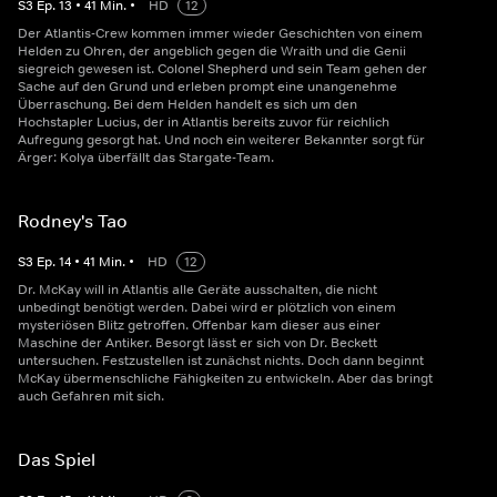
S
3
Ep.
13
•
41
Min.
•
HD
12
Der Atlantis-Crew kommen immer wieder Geschichten von einem
Helden zu Ohren, der angeblich gegen die Wraith und die Genii
siegreich gewesen ist. Colonel Shepherd und sein Team gehen der
Sache auf den Grund und erleben prompt eine unangenehme
Überraschung. Bei dem Helden handelt es sich um den
Hochstapler Lucius, der in Atlantis bereits zuvor für reichlich
Aufregung gesorgt hat. Und noch ein weiterer Bekannter sorgt für
Ärger: Kolya überfällt das Stargate-Team.
Rodney's Tao
S
3
Ep.
14
•
41
Min.
•
HD
12
Dr. McKay will in Atlantis alle Geräte ausschalten, die nicht
unbedingt benötigt werden. Dabei wird er plötzlich von einem
mysteriösen Blitz getroffen. Offenbar kam dieser aus einer
Maschine der Antiker. Besorgt lässt er sich von Dr. Beckett
untersuchen. Festzustellen ist zunächst nichts. Doch dann beginnt
McKay übermenschliche Fähigkeiten zu entwickeln. Aber das bringt
auch Gefahren mit sich.
Das Spiel