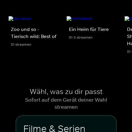
Zoo und so -
Ein Heim für Tiere
De
Tierisch wild: Best of
Sh
S1-3 streamen
Ha
S1 streamen
S1
Wähl, was zu dir passt
Sofort auf dem Gerät deiner Wahl
streamen
Filme & Serien