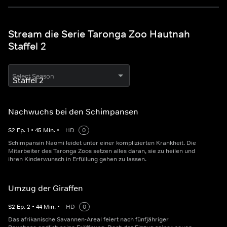
Stream die Serie Taronga Zoo Hautnah
Staffel 2
Select Season
Nachwuchs bei den Schimpansen
S
2
Ep.
1
•
45
Min.
•
HD
0
Schimpansin Naomi leidet unter einer komplizierten Krankheit. Die
Mitarbeiter des Taronga Zoos setzen alles daran, sie zu heilen und
ihren Kinderwunsch in Erfüllung gehen zu lassen.
Umzug der Giraffen
S
2
Ep.
2
•
44
Min.
•
HD
0
Das afrikanische Savannen-Areal feiert nach fünfjähriger