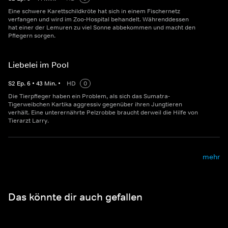
Eine schwere Karettschildkröte hat sich in einem Fischernetz
verfangen und wird im Zoo-Hospital behandelt. Währenddessen
hat einer der Lemuren zu viel Sonne abbekommen und macht den
Pflegern sorgen.
Liebelei im Pool
S
2
Ep.
6
•
43
Min.
•
HD
0
Die Tierpfleger haben ein Problem, als sich das Sumatra-
Tigerweibchen Kartika aggressiv gegenüber ihren Jungtieren
verhält. Eine unterernährte Pelzrobbe braucht derweil die Hilfe von
Tierarzt Larry.
mehr
Das könnte dir auch gefallen