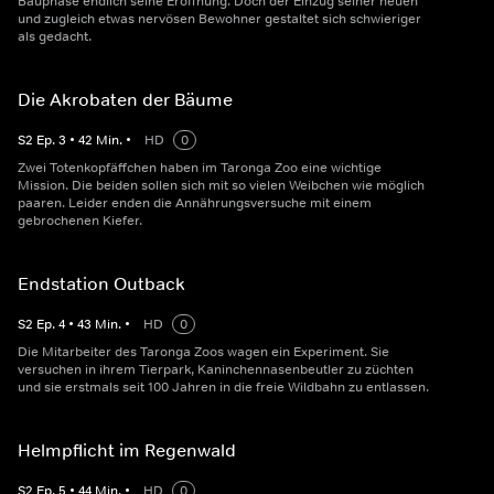
Bauphase endlich seine Eröffnung. Doch der Einzug seiner neuen
und zugleich etwas nervösen Bewohner gestaltet sich schwieriger
als gedacht.
Die Akrobaten der Bäume
S
2
Ep.
3
•
42
Min.
•
HD
0
Zwei Totenkopfäffchen haben im Taronga Zoo eine wichtige
Mission. Die beiden sollen sich mit so vielen Weibchen wie möglich
paaren. Leider enden die Annährungsversuche mit einem
gebrochenen Kiefer.
Endstation Outback
S
2
Ep.
4
•
43
Min.
•
HD
0
Die Mitarbeiter des Taronga Zoos wagen ein Experiment. Sie
versuchen in ihrem Tierpark, Kaninchennasenbeutler zu züchten
und sie erstmals seit 100 Jahren in die freie Wildbahn zu entlassen.
Helmpflicht im Regenwald
S
2
Ep.
5
•
44
Min.
•
HD
0