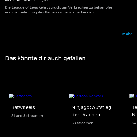
Die League of Legs kehrt zurück, um Verbrechen zu bekämpfen
und die Bedeutung des Beinewaschens zu erkennen.
mehr
Das könnte dir auch gefallen
Batwheels
Ninjago: Aufstieg
T
der Drachen
Ni
S1 and 3 streamen
S3 streamen
S4