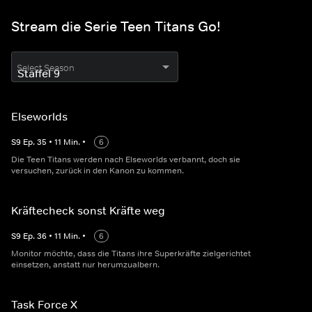
Stream die Serie Teen Titans Go!
Select Season
Elseworlds
S
9
Ep.
35
•
11
Min.
•
6
Die Teen Titans werden nach Elseworlds verbannt, doch sie
versuchen, zurück in den Kanon zu kommen.
Kräftecheck sonst Kräfte weg
S
9
Ep.
36
•
11
Min.
•
6
Monitor möchte, dass die Titans ihre Superkräfte zielgerichtet
einsetzen, anstatt nur herumzualbern.
Task Force X