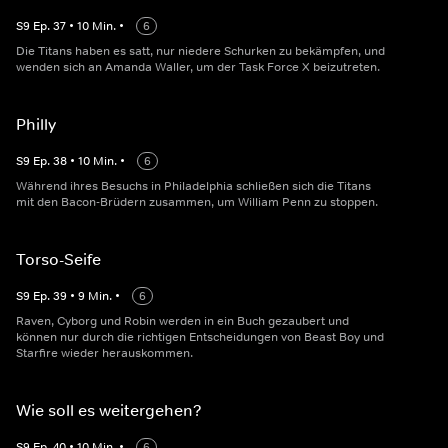
S
9
Ep.
37
•
10
Min.
•
6
Die Titans haben es satt, nur niedere Schurken zu bekämpfen, und
wenden sich an Amanda Waller, um der Task Force X beizutreten.
Philly
S
9
Ep.
38
•
10
Min.
•
6
Während ihres Besuchs in Philadelphia schließen sich die Titans
mit den Bacon-Brüdern zusammen, um William Penn zu stoppen.
Torso-Seife
S
9
Ep.
39
•
9
Min.
•
6
Raven, Cyborg und Robin werden in ein Buch gezaubert und
können nur durch die richtigen Entscheidungen von Beast Boy und
Starfire wieder herauskommen.
Wie soll es weitergehen?
S
9
Ep.
40
•
10
Min.
•
6