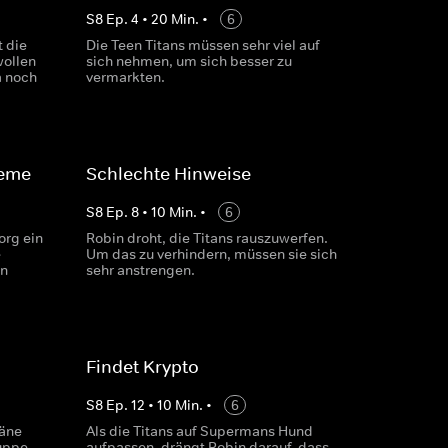
S
8
Ep.
4
•
20
Min.
•
6
 die
Die Teen Titans müssen sehr viel auf
wollen
sich nehmen, um sich besser zu
a noch
vermarkten.
leme
Schlechte Hinweise
S
8
Ep.
8
•
10
Min.
•
6
org ein
Robin droht, die Titans rauszuwerfen.
e
Um das zu verhindern, müssen sie sich
hn
sehr anstrengen.
Findet Krypto
S
8
Ep.
12
•
10
Min.
•
6
läne
Als die Titans auf Supermans Hund
ruppe
aufpassen, drängt Robin darauf, dass