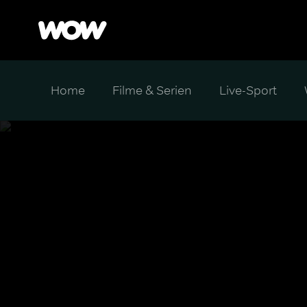
Home
Filme & Serien
Live-Sport