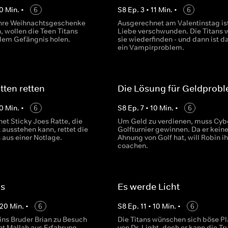
0
Min.
•
6
S
8
Ep.
3
•
11
Min.
•
6
ihre Weihnachtsgeschenke
Ausgerechnet am Valentinstag ist
wollen die Teen Titans
Liebe verschwunden. Die Titans 
dem Gefängnis holen.
sie wiederfinden - und dann ist d
ein Vampirproblem.
ten retten
Die Lösung für Geldprob
0
Min.
•
6
S
8
Ep.
7
•
10
Min.
•
6
et Sticky Joes Ratte, die
Um Geld zu verdienen, muss Cyb
 ausstehen kann, rettet die
Golfturnier gewinnen. Da er kein
 aus einer Notlage.
Ahnung von Golf hat, will Robin i
coachen.
os
Es werde Licht
20
Min.
•
6
S
8
Ep.
11
•
10
Min.
•
6
ins Bruder Brian zu Besuch
Die Titans wünschen sich böse P
t Mallah aus Erfahrung
von Dr. Light, doch er kann die T