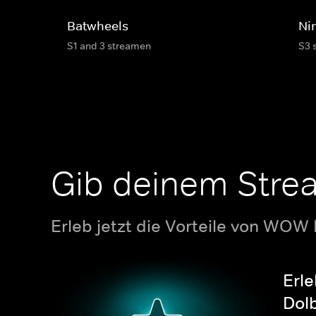
Batwheels
Ni
S1 and 3 streamen
S3 
Gib deinem Stre
Erleb jetzt die Vorteile von WOW
Erle
Dolb