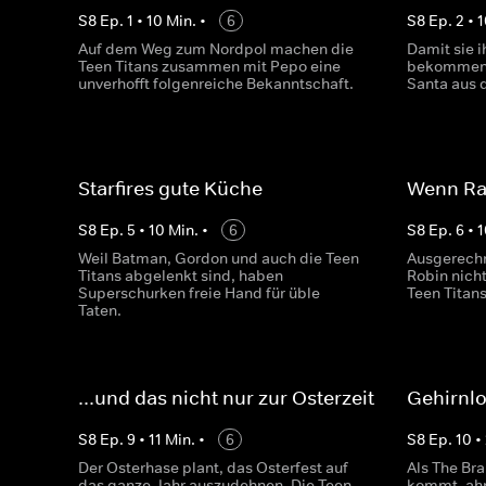
S
8
Ep.
1
•
10
Min.
•
6
S
8
Ep.
2
•
1
Auf dem Weg zum Nordpol machen die
Damit sie 
Teen Titans zusammen mit Pepo eine
bekommen, 
unverhofft folgenreiche Bekanntschaft.
Santa aus 
Starfires gute Küche
Wenn Rat
S
8
Ep.
5
•
10
Min.
•
6
S
8
Ep.
6
•
1
Weil Batman, Gordon und auch die Teen
Ausgerechn
Titans abgelenkt sind, haben
Robin nicht
Superschurken freie Hand für üble
Teen Titans
Taten.
...und das nicht nur zur Osterzeit
Gehirnl
S
8
Ep.
9
•
11
Min.
•
6
S
8
Ep.
10
•
Der Osterhase plant, das Osterfest auf
Als The Bra
das ganze Jahr auszudehnen. Die Teen
kommt, ahn