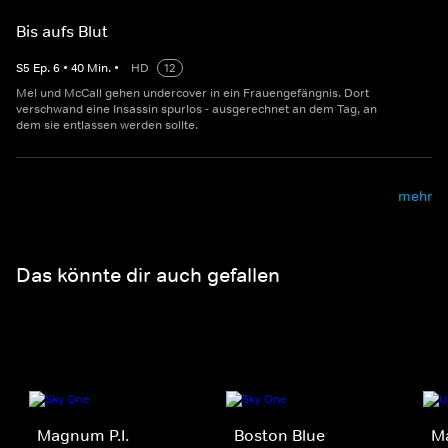
Bis aufs Blut
S
5
Ep.
6
•
40
Min.
•
HD
12
Mel und McCall gehen undercover in ein Frauengefängnis. Dort
verschwand eine Insassin spurlos - ausgerechnet an dem Tag, an
dem sie entlassen werden sollte.
mehr
Das könnte dir auch gefallen
Magnum P.I.
Boston Blue
M