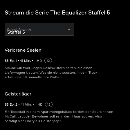
Stream die Serie The Equalizer Staffel 5
Select Season
Verlorene Seelen
S
5
Ep.
1
•
41
Min.
•
HD
12
McCall will zwei jungen Geschwistern helfen, die einen
Lieferwagen klauten. Was sie nicht wussten: In dem Truck
schmuggeln Kriminelle ihre Waffen.
Geisterjäger
S
5
Ep.
2
•
41
Min.
•
HD
12
Ein Todesfall in einem Apartmentgebäude fordert den Spürsinn von
McCall. Laut der Bewohner soll es in dem Haus spuken. Also
betätigt sich Harry als Geisterjäger.