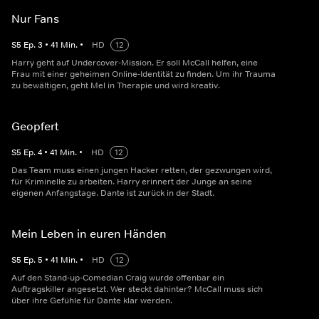
Nur Fans
S
5
Ep.
3
•
41
Min.
•
HD
12
Harry geht auf Undercover-Mission. Er soll McCall helfen, eine
Frau mit einer geheimen Online-Identität zu finden. Um ihr Trauma
zu bewältigen, geht Mel in Therapie und wird kreativ.
Geopfert
S
5
Ep.
4
•
41
Min.
•
HD
12
Das Team muss einen jungen Hacker retten, der gezwungen wird,
für Kriminelle zu arbeiten. Harry erinnert der Junge an seine
eigenen Anfangstage. Dante ist zurück in der Stadt.
Mein Leben in euren Händen
S
5
Ep.
5
•
41
Min.
•
HD
12
Auf den Stand-up-Comedian Craig wurde offenbar ein
Auftragskiller angesetzt. Wer steckt dahinter? McCall muss sich
über ihre Gefühle für Dante klar werden.