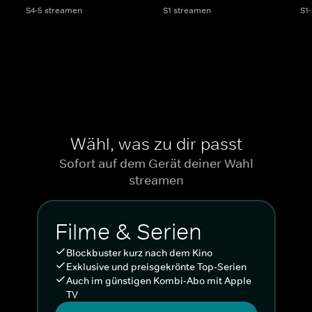
S4-5 streamen
S1 streamen
S1
Wähl, was zu dir passt
Sofort auf dem Gerät deiner Wahl
streamen
Filme & Serien
Blockbuster kurz nach dem Kino
Exklusive und preisgekrönte Top-Serien
Auch im günstigen Kombi-Abo mit Apple
TV