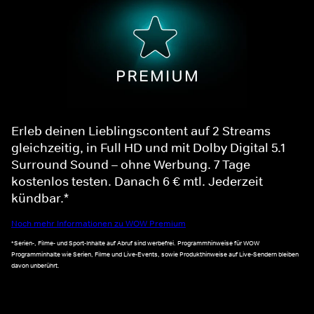
Erleb deinen Lieblingscontent auf 2 Streams
gleichzeitig, in Full HD und mit Dolby Digital 5.1
Surround Sound – ohne Werbung. 7 Tage
kostenlos testen. Danach 6 € mtl. Jederzeit
kündbar.*
Noch mehr Informationen zu WOW Premium
*Serien-, Filme- und Sport-Inhalte auf Abruf sind werbefrei. Programmhinweise für WOW
Programminhalte wie Serien, Filme und Live-Events, sowie Produkthinweise auf Live-Sendern bleiben
davon unberührt.