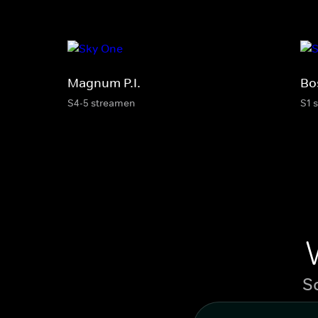
Magnum P.I.
Bo
S4-5 streamen
S1 
S