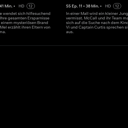
41
Min.
•
HD
12
S
5
Ep.
11
•
38
Min.
•
HD
12
ie wendet sich hilfesuchend
In einer Mall wird ein kleiner Jun
 Ihre gesamten Ersparnisse
vermisst. McCall und ihr Team m
 einem mysteriösen Brand
sich auf die Suche nach dem Kind
 Mel erzählt ihren Eltern von
Vi und Captain Curtis sprechen s
ma.
aus.