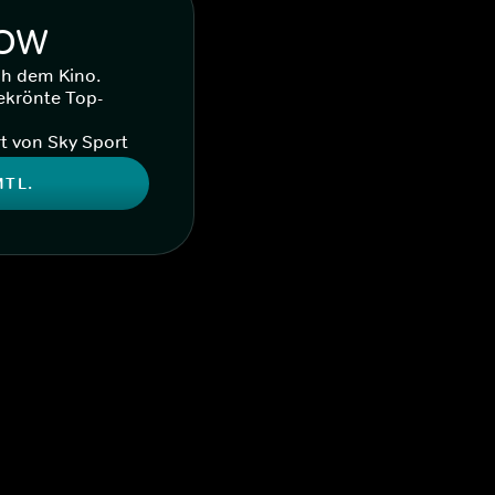
WOW
ch dem Kino.
ekrönte Top-
t von Sky Sport
MTL.