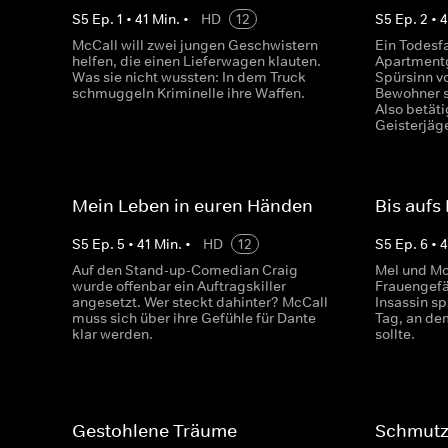
S
5
Ep.
1
•
41
Min.
•
HD
12
S
5
Ep.
2
•
4
McCall will zwei jungen Geschwistern
Ein Todesfa
helfen, die einen Lieferwagen klauten.
Apartment
Was sie nicht wussten: In dem Truck
Spürsinn v
schmuggeln Kriminelle ihre Waffen.
Bewohner s
Also betäti
Geisterjäge
Mein Leben in euren Händen
Bis aufs 
S
5
Ep.
5
•
41
Min.
•
HD
12
S
5
Ep.
6
•
Auf den Stand-up-Comedian Craig
Mel und Mc
wurde offenbar ein Auftragskiller
Frauengefä
angesetzt. Wer steckt dahinter? McCall
Insassin s
muss sich über ihre Gefühle für Dante
Tag, an de
klar werden.
sollte.
Gestohlene Träume
Schmutz