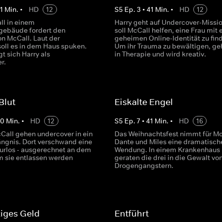
1
Min.
•
HD
12
S
5
Ep.
3
•
41
Min.
•
HD
12
ll in einem
Harry geht auf Undercover-Missio
gebäude fordert den
soll McCall helfen, eine Frau mit 
on McCall. Laut der
geheimen Online-Identität zu fin
oll es in dem Haus spuken.
Um ihr Trauma zu bewältigen, ge
gt sich Harry als
in Therapie und wird kreativ.
r.
Blut
Eiskalte Engel
40
Min.
•
HD
12
S
5
Ep.
7
•
41
Min.
•
HD
16
Call gehen undercover in ein
Das Weihnachtsfest nimmt für Mc
ngnis. Dort verschwand eine
Dante und Miles eine dramatisch
purlos - ausgerechnet an dem
Wendung. In einem Krankenhaus
m sie entlassen werden
geraten die drei in die Gewalt vo
Drogengangstern.
iges Geld
Entführt