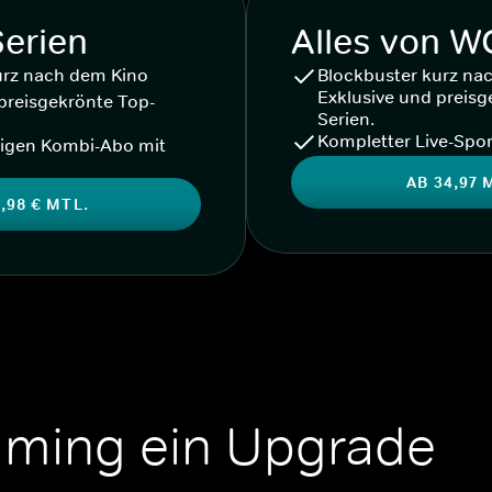
Serien
Alles von 
urz nach dem Kino
Blockbuster kurz na
Exklusive und preisg
preisgekrönte Top-
Serien.
Kompletter Live-Spor
igen Kombi-Abo mit
AB 34,97 
,98 € MTL.
aming ein Upgrade