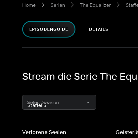
Home
Serien
The Equalizer
Staffe
EPISODENGUIDE
DETAILS
Stream die Serie The Equa
Select Season
Verlorene Seelen
Geisterj