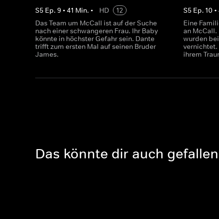
S
5
Ep.
9
•
41
Min.
•
HD
12
S
5
Ep.
10
•
Das Team um McCall ist auf der Suche
Eine Famil
nach einer schwangeren Frau. Ihr Baby
an McCall.
könnte in höchster Gefahr sein. Dante
wurden bei
trifft zum ersten Mal auf seinen Bruder
vernichtet.
James.
ihrem Trau
Das könnte dir auch gefallen