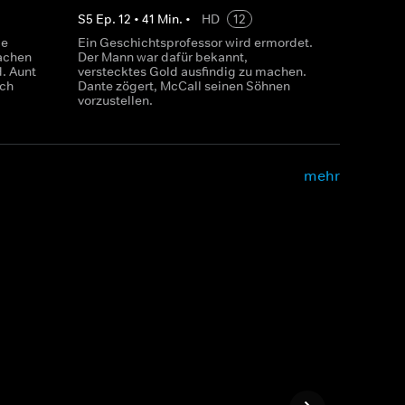
S
5
Ep.
12
•
41
Min.
•
HD
12
ge
Ein Geschichtsprofessor wird ermordet.
achen
Der Mann war dafür bekannt,
. Aunt
verstecktes Gold ausfindig zu machen.
ich
Dante zögert, McCall seinen Söhnen
vorzustellen.
mehr