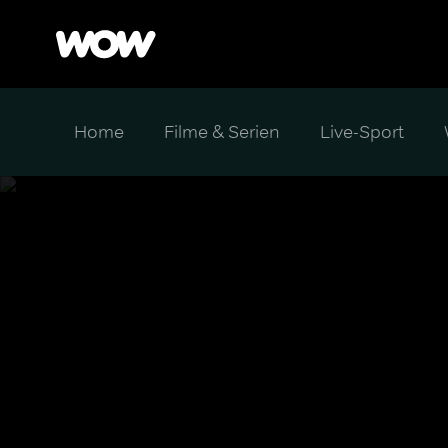
Home
Filme & Serien
Live-Sport