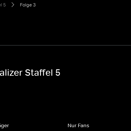
l 5
Folge 3
lizer Staffel 5
äger
Nur Fans