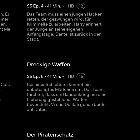
S
5
Ep.
4
•
41
Min.
•
HD
12
n. Er
Das Team muss einen jungen Hacker
einer
retten, der gezwungen wird, für
den.
Kriminelle zu arbeiten. Harry erinnert
ht Mel
der Junge an seine eigenen
Anfangstage. Dante ist zurück in der
Stadt.
Dreckige Waffen
S
5
Ep.
8
•
41
Min.
•
HD
16
Call,
Bei einer Schießerei kommt ein
e
unbeteiligtes Mädchen um. Das Team
fürchtet, dass ein Bandenkrieg um eine
n
Lieferung gestohlener Waffen
bevorsteht. Vi und Delilah gehen beide
auf Dates.
Der Piratenschatz