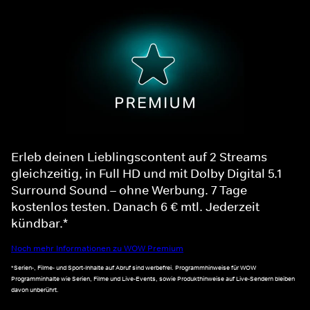
Erleb deinen Lieblingscontent auf 2 Streams
gleichzeitig, in Full HD und mit Dolby Digital 5.1
Surround Sound – ohne Werbung. 7 Tage
kostenlos testen. Danach 6 € mtl. Jederzeit
kündbar.*
Noch mehr Informationen zu WOW Premium
*Serien-, Filme- und Sport-Inhalte auf Abruf sind werbefrei. Programmhinweise für WOW
Programminhalte wie Serien, Filme und Live-Events, sowie Produkthinweise auf Live-Sendern bleiben
davon unberührt.