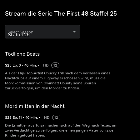
Stream die Serie The First 48 Staffel 25
Select Season
Tödliche Beats
S
25
Ep.
3
•
40
Min.
•
HD
12
Als der Hip-Hop-Artist Chucky Trill nach dem Verlassen eines
Nachtclubs auf einem Highway erschossen wird, muss die
Mordkommission von Gwinnett County seine Spuren
zurückverfolgen, um den Mörder zu finden.
Mord mitten in der Nacht
S
25
Ep.
11
•
40
Min.
•
HD
12
Die Ermittler aus Tulsa machen sich auf den Weg nach Texas, um
zwei Verdächtige zu verfolgen, die einen jungen Vater von zwei
Kindern getötet haben.