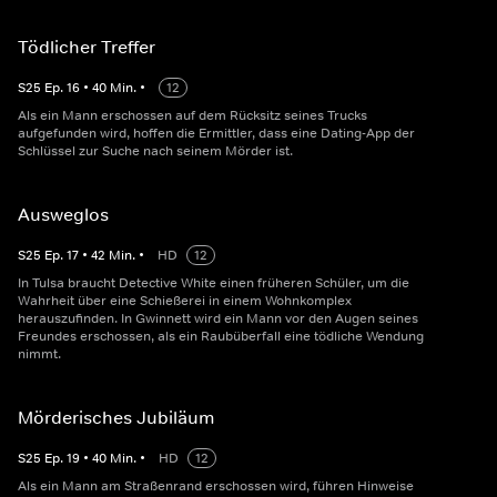
Tödlicher Treffer
S
25
Ep.
16
•
40
Min.
•
12
Als ein Mann erschossen auf dem Rücksitz seines Trucks
aufgefunden wird, hoffen die Ermittler, dass eine Dating-App der
Schlüssel zur Suche nach seinem Mörder ist.
Ausweglos
S
25
Ep.
17
•
42
Min.
•
HD
12
In Tulsa braucht Detective White einen früheren Schüler, um die
Wahrheit über eine Schießerei in einem Wohnkomplex
herauszufinden. In Gwinnett wird ein Mann vor den Augen seines
Freundes erschossen, als ein Raubüberfall eine tödliche Wendung
nimmt.
Mörderisches Jubiläum
S
25
Ep.
19
•
40
Min.
•
HD
12
Als ein Mann am Straßenrand erschossen wird, führen Hinweise