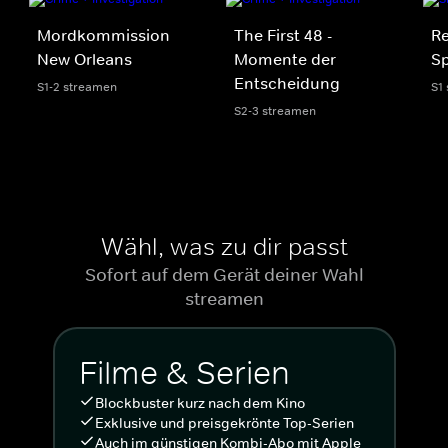
Mordkommission
The First 48 -
R
New Orleans
Momente der
Sp
Entscheidung
S1-2 streamen
S1
S2-3 streamen
Wähl, was zu dir passt
Sofort auf dem Gerät deiner Wahl
streamen
Filme & Serien
Blockbuster kurz nach dem Kino
Exklusive und preisgekrönte Top-Serien
Auch im günstigen Kombi-Abo mit Apple