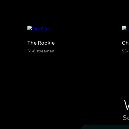
The Rookie
Ch
S1-8 streamen
S5-
S