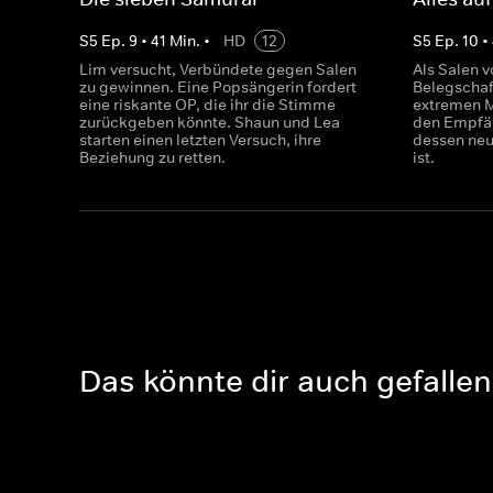
S
5
Ep.
9
•
41
Min.
•
HD
12
S
5
Ep.
10
•
Lim versucht, Verbündete gegen Salen
Als Salen v
zu gewinnen. Eine Popsängerin fordert
Belegschaft
eine riskante OP, die ihr die Stimme
extremen M
zurückgeben könnte. Shaun und Lea
den Empfän
starten einen letzten Versuch, ihre
dessen neu
Beziehung zu retten.
ist.
Das könnte dir auch gefallen