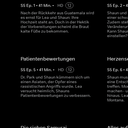
S
5
Ep.
1
•
41
Min.
•
HD
12
S
5
Ep.
2
•
Nach der Rückkehr aus Guatemala wird
Shaun und
es ernst für Lea und Shaun: Ihre
einer schwa
Hochzeit steht an. Doch in der Hektik
Zudem steh
der Vorbereitungen scheint die Braut
Veränderun
kalte Füße zu bekommen.
Kann Shaun
einstellen?
Patientenbewertungen
Herzens
S
5
Ep.
5
•
41
Min.
•
HD
12
S
5
Ep.
6
•
4
Dr. Park und Shaun kümmern sich um
Shaun muss
einen Asiaten, der Opfer eines
eine Entsc
rassistischen Angriffs wurde. Lea
treffen. Mo
versucht heimlich, Shauns
machen - u
Patientenbewertungen zu verbessern.
hinaus. Le
Montana.
Die sieben Samurai
Alles auf