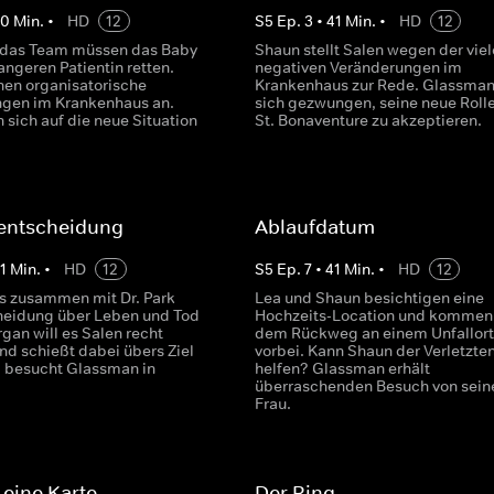
40
Min.
•
HD
12
S
5
Ep.
3
•
41
Min.
•
HD
12
 das Team müssen das Baby
Shaun stellt Salen wegen der vie
ngeren Patientin retten.
negativen Veränderungen im
en organisatorische
Krankenhaus zur Rede. Glassman
gen im Krankenhaus an.
sich gezwungen, seine neue Roll
 sich auf die neue Situation
St. Bonaventure zu akzeptieren.
entscheidung
Ablaufdatum
1
Min.
•
HD
12
S
5
Ep.
7
•
41
Min.
•
HD
12
 zusammen mit Dr. Park
Lea und Shaun besichtigen eine
heidung über Leben und Tod
Hochzeits-Location und kommen
rgan will es Salen recht
dem Rückweg an einem Unfallort
nd schießt dabei übers Ziel
vorbei. Kann Shaun der Verletzte
a besucht Glassman in
helfen? Glassman erhält
überraschenden Besuch von seine
Frau.
 eine Karte
Der Ring