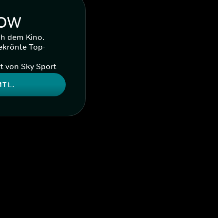
WOW
ch dem Kino.
ekrönte Top-
t von Sky Sport
MTL.