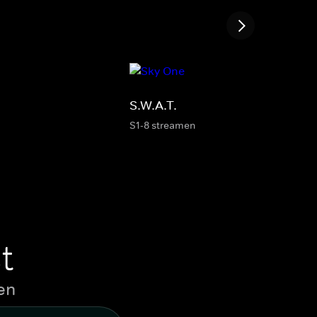
S.W.A.T.
S1-8 streamen
t
en