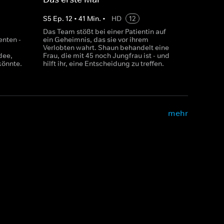
S
5
Ep.
12
•
41
Min.
•
HD
12
Das Team stößt bei einer Patientin auf
enten -
ein Geheimnis, das sie vor ihrem
Verlobten wahrt. Shaun behandelt eine
dee,
Frau, die mit 45 noch Jungfrau ist - und
könnte.
hilft ihr, eine Entscheidung zu treffen.
mehr