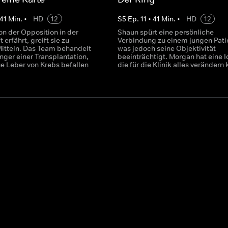
41
Min.
•
HD
12
S
5
Ep.
11
•
41
Min.
•
HD
12
on der Opposition in der
Shaun spürt eine persönliche
 erfährt, greift sie zu
Verbindung zu einem jungen Pati
itteln. Das Team behandelt
was jedoch seine Objektivität
ger einer Transplantation,
beeinträchtigt. Morgan hat eine I
e Leber von Krebs befallen
die für die Klinik alles verändern 