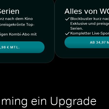
Serien
Alles von 
urz nach dem Kino
Blockbuster kurz na
Exklusive und preisg
preisgekrönte Top-
Serien.
Kompletter Live-Spor
igen Kombi-Abo mit
AB 34,97 
,98 € MTL.
aming ein Upgrade