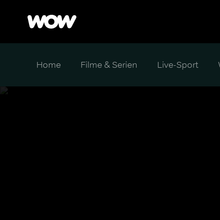
Home
Filme & Serien
Live-Sport