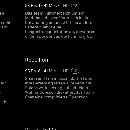
S
5
Ep.
4
•
41
Min.
•
HD
12
len
Das Team kümmert sich um ein
Mädchen, dessen Vater sich in die
 sieht
Behandlung einmischt. Eine andere
e am
Patientin lehnt eine
Lungentransplantation ab, obwohl es
einen Spender aus der Familie gibt.
Rebellion
S
5
Ep.
8
•
41
Min.
•
HD
12
Shaun und Lea müssen Klartext über
 auf
ihre Beziehung reden. Lim versucht
Salens Vertuschung aufzudecken.
n
Währenddessen diskutiert das Team
über eine komplizierte Operation.
r Ex-
Das erste Mal