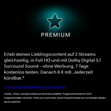
Erleb deinen Lieblingscontent auf 2 Streams
gleichzeitig, in Full HD und mit Dolby Digital 5.1
Surround Sound – ohne Werbung. 7 Tage
kostenlos testen. Danach 6 € mtl. Jederzeit
kündbar.*
Noch mehr Informationen zu WOW Premium
*Serien-, Filme- und Sport-Inhalte auf Abruf sind werbefrei. Programmhinweise für WOW
Programminhalte wie Serien, Filme und Live-Events, sowie Produkthinweise auf Live-Sendern bleiben
davon unberührt.