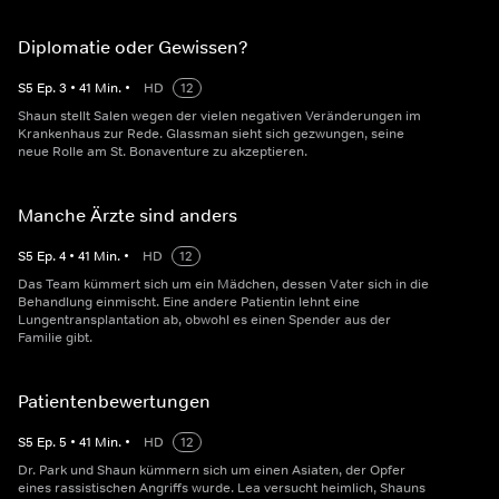
Diplomatie oder Gewissen?
S
5
Ep.
3
•
41
Min.
•
HD
12
Shaun stellt Salen wegen der vielen negativen Veränderungen im
Krankenhaus zur Rede. Glassman sieht sich gezwungen, seine
neue Rolle am St. Bonaventure zu akzeptieren.
Manche Ärzte sind anders
S
5
Ep.
4
•
41
Min.
•
HD
12
Das Team kümmert sich um ein Mädchen, dessen Vater sich in die
Behandlung einmischt. Eine andere Patientin lehnt eine
Lungentransplantation ab, obwohl es einen Spender aus der
Familie gibt.
Patientenbewertungen
S
5
Ep.
5
•
41
Min.
•
HD
12
Dr. Park und Shaun kümmern sich um einen Asiaten, der Opfer
eines rassistischen Angriffs wurde. Lea versucht heimlich, Shauns