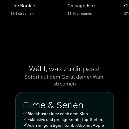
The Rookie
Chicago Fire
C
S1-8 streamen
S5-14 streamen
S7
Wähl, was zu dir passt
Sofort auf dem Gerät deiner Wahl
streamen
Filme & Serien
Blockbuster kurz nach dem Kino
Exklusive und preisgekrönte Top-Serien
Auch im günstigen Kombi-Abo mit Apple