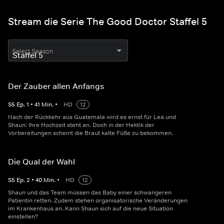
Stream die Serie The Good Doctor Staffel 5
Select Season
Der Zauber allen Anfangs
S
5
Ep.
1
•
41
Min.
•
HD
12
Nach der Rückkehr aus Guatemala wird es ernst für Lea und
Shaun: Ihre Hochzeit steht an. Doch in der Hektik der
Vorbereitungen scheint die Braut kalte Füße zu bekommen.
Die Qual der Wahl
S
5
Ep.
2
•
40
Min.
•
HD
12
Shaun und das Team müssen das Baby einer schwangeren
Patientin retten. Zudem stehen organisatorische Veränderungen
im Krankenhaus an. Kann Shaun sich auf die neue Situation
einstellen?