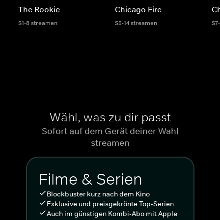
The Rookie
Chicago Fire
C
S1-8 streamen
S5-14 streamen
S7
Wähl, was zu dir passt
Sofort auf dem Gerät deiner Wahl
streamen
Filme & Serien
Blockbuster kurz nach dem Kino
Exklusive und preisgekrönte Top-Serien
Auch im günstigen Kombi-Abo mit Apple