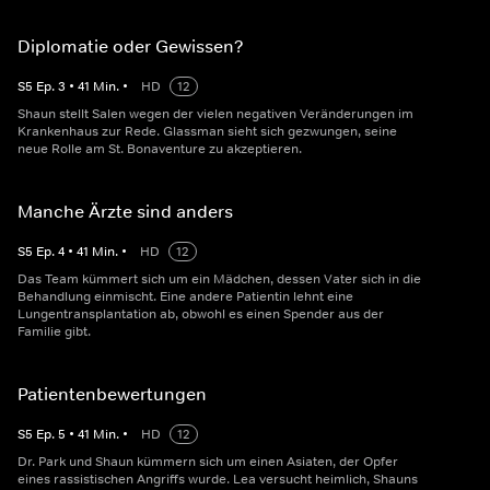
Diplomatie oder Gewissen?
S
5
Ep.
3
•
41
Min.
•
HD
12
Shaun stellt Salen wegen der vielen negativen Veränderungen im
Krankenhaus zur Rede. Glassman sieht sich gezwungen, seine
neue Rolle am St. Bonaventure zu akzeptieren.
Manche Ärzte sind anders
S
5
Ep.
4
•
41
Min.
•
HD
12
Das Team kümmert sich um ein Mädchen, dessen Vater sich in die
Behandlung einmischt. Eine andere Patientin lehnt eine
Lungentransplantation ab, obwohl es einen Spender aus der
Familie gibt.
Patientenbewertungen
S
5
Ep.
5
•
41
Min.
•
HD
12
Dr. Park und Shaun kümmern sich um einen Asiaten, der Opfer
eines rassistischen Angriffs wurde. Lea versucht heimlich, Shauns