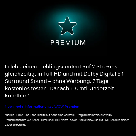
Erleb deinen Lieblingscontent auf 2 Streams
gleichzeitig, in Full HD und mit Dolby Digital 5.1
Surround Sound – ohne Werbung. 7 Tage
kostenlos testen. Danach 6 € mtl. Jederzeit
kündbar.*
Noch mehr Informationen zu WOW Premium
*Serien-, Filme- und Sport-Inhalte auf Abruf sind werbefrei. Programmhinweise für WOW
Programminhalte wie Serien, Filme und Live-Events, sowie Produkthinweise auf Live-Sendern bleiben
davon unberührt.