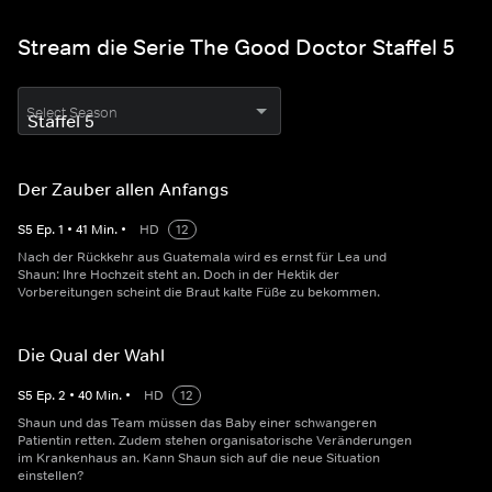
Stream die Serie The Good Doctor Staffel 5
Select Season
Der Zauber allen Anfangs
S
5
Ep.
1
•
41
Min.
•
HD
12
Nach der Rückkehr aus Guatemala wird es ernst für Lea und
Shaun: Ihre Hochzeit steht an. Doch in der Hektik der
Vorbereitungen scheint die Braut kalte Füße zu bekommen.
Die Qual der Wahl
S
5
Ep.
2
•
40
Min.
•
HD
12
Shaun und das Team müssen das Baby einer schwangeren
Patientin retten. Zudem stehen organisatorische Veränderungen
im Krankenhaus an. Kann Shaun sich auf die neue Situation
einstellen?