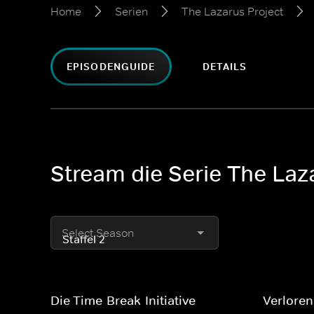
Home
Serien
The Lazarus Project
EPISODENGUIDE
DETAILS
Stream die Serie The Laz
Select Season
Die Time-Break-Initiative
Verlore