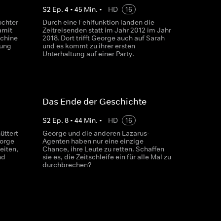
S
2
Ep.
4
•
45
Min.
•
HD
16
ochter
Durch eine Fehlfunktion landen die
amit
Zeitreisenden statt im Jahr 2012 im Jahr
schine
2018. Dort trifft George auch auf Sarah
tung
und es kommt zu ihrer ersten
Unterhaltung auf einer Party.
Das Ende der Geschichte
S
2
Ep.
8
•
44
Min.
•
HD
16
üttert
George und die anderen Lazarus-
eorge
Agenten haben nur eine einzige
iten,
Chance, ihre Leute zu retten. Schaffen
nd
sie es, die Zeitschleife ein für alle Mal zu
durchbrechen?