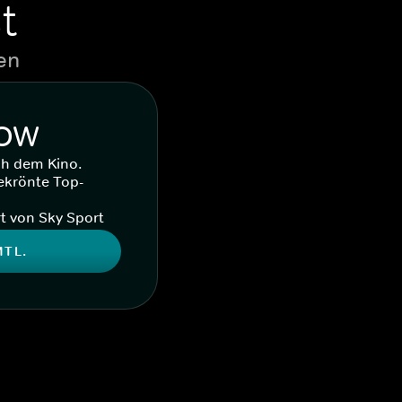
t
en
WOW
ch dem Kino.
ekrönte Top-
t von Sky Sport
MTL.