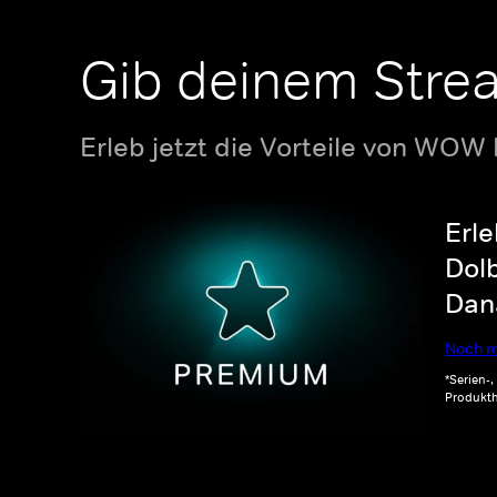
Gib deinem Stre
Erleb jetzt die Vorteile von WOW
Erle
Dolb
Dana
Noch m
*Serien-
Produkth