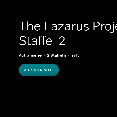
The Lazarus Proj
Staffel 2
Actionserie
2 Staffeln
syfy
AB 5,98 € MTL.