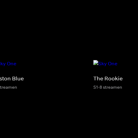
ston Blue
The Rookie
streamen
S1-8 streamen