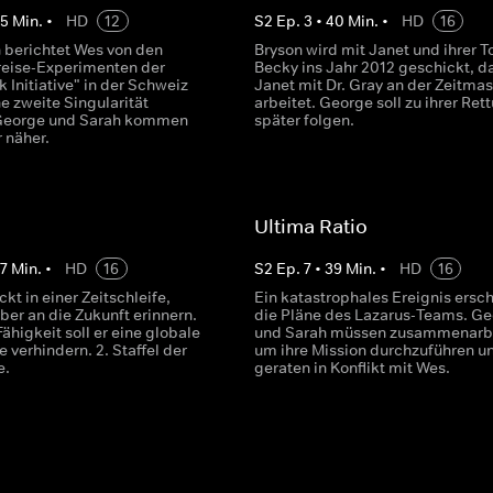
45
Min.
•
HD
12
S
2
Ep.
3
•
40
Min.
•
HD
16
 berichtet Wes von den
Bryson wird mit Janet und ihrer T
treise-Experimenten der
Becky ins Jahr 2012 geschickt, d
 Initiative" in der Schweiz
Janet mit Dr. Gray an der Zeitma
e zweite Singularität
arbeitet. George soll zu ihrer Ret
 George und Sarah kommen
später folgen.
 näher.
Ultima Ratio
7
Min.
•
HD
16
S
2
Ep.
7
•
39
Min.
•
HD
16
kt in einer Zeitschleife,
Ein katastrophales Ereignis ersch
ber an die Zukunft erinnern.
die Pläne des Lazarus-Teams. G
Fähigkeit soll er eine globale
und Sarah müssen zusammenarbe
 verhindern. 2. Staffel der
um ihre Mission durchzuführen u
e.
geraten in Konflikt mit Wes.