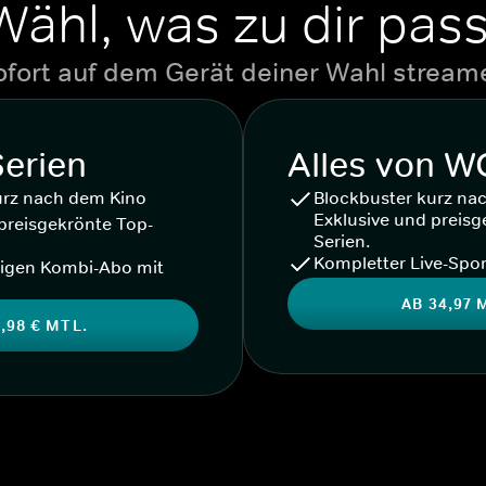
Wähl, was zu dir pass
ofort auf dem Gerät deiner Wahl stream
Serien
Alles von 
urz nach dem Kino
Blockbuster kurz na
Exklusive und preisg
preisgekrönte Top-
Serien.
Kompletter Live-Spor
igen Kombi-Abo mit
AB 34,97 
,98 € MTL.