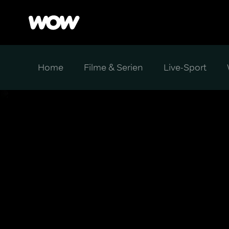
Home
Filme & Serien
Live-Sport