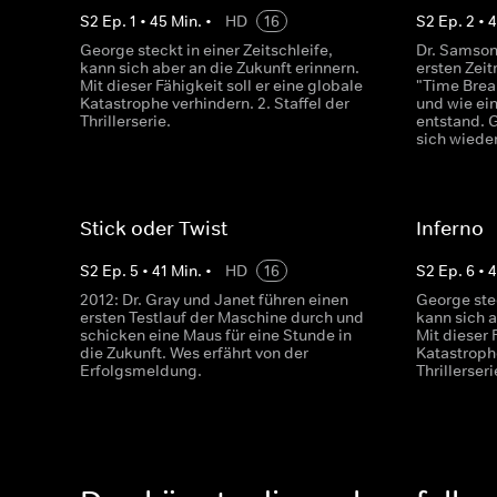
S
2
Ep.
1
•
45
Min.
•
HD
16
S
2
Ep.
2
•
George steckt in einer Zeitschleife,
Dr. Samson
kann sich aber an die Zukunft erinnern.
ersten Zei
Mit dieser Fähigkeit soll er eine globale
"Time Break
Katastrophe verhindern. 2. Staffel der
und wie ein
Thrillerserie.
entstand.
sich wieder
Stick oder Twist
Inferno
S
2
Ep.
5
•
41
Min.
•
HD
16
S
2
Ep.
6
•
4
2012: Dr. Gray und Janet führen einen
George stec
ersten Testlauf der Maschine durch und
kann sich a
schicken eine Maus für eine Stunde in
Mit dieser 
die Zukunft. Wes erfährt von der
Katastrophe
Erfolgsmeldung.
Thrillerseri