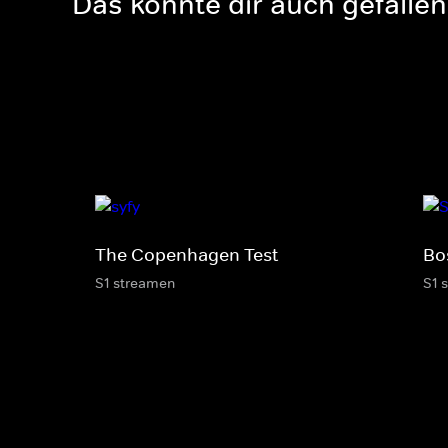
Das könnte dir auch gefallen
The Copenhagen Test
Bo
S1 streamen
S1 