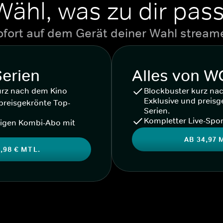
Wähl, was zu dir pass
ofort auf dem Gerät deiner Wahl stream
Serien
Alles von 
urz nach dem Kino
Blockbuster kurz na
Exklusive und preisg
preisgekrönte Top-
Serien.
Kompletter Live-Spor
igen Kombi-Abo mit
AB 34,97 
,98 € MTL.