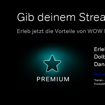
Gib deinem Stre
Erleb jetzt die Vorteile von WOW
Erle
Dolb
Dana
Noch m
*Serien-
Produkth