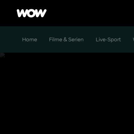
Home
Filme & Serien
Live-Sport