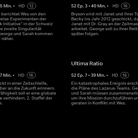
45
Min.
•
HD
12
S
2
Ep.
3
•
40
Min.
•
HD
16
 berichtet Wes von den
Bryson wird mit Janet und ihrer T
treise-Experimenten der
Becky ins Jahr 2012 geschickt, d
 Initiative" in der Schweiz
Janet mit Dr. Gray an der Zeitma
e zweite Singularität
arbeitet. George soll zu ihrer Ret
 George und Sarah kommen
später folgen.
 näher.
Ultima Ratio
7
Min.
•
HD
16
S
2
Ep.
7
•
39
Min.
•
HD
16
kt in einer Zeitschleife,
Ein katastrophales Ereignis ersch
ber an die Zukunft erinnern.
die Pläne des Lazarus-Teams. G
Fähigkeit soll er eine globale
und Sarah müssen zusammenarbe
 verhindern. 2. Staffel der
um ihre Mission durchzuführen u
e.
geraten in Konflikt mit Wes.