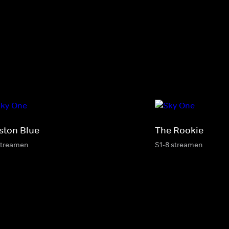
ston Blue
The Rookie
streamen
S1-8 streamen