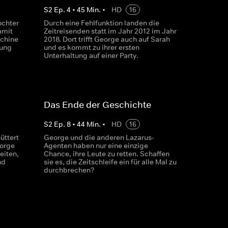
S
2
Ep.
4
•
45
Min.
•
HD
16
ochter
Durch eine Fehlfunktion landen die
amit
Zeitreisenden statt im Jahr 2012 im Jahr
schine
2018. Dort trifft George auch auf Sarah
tung
und es kommt zu ihrer ersten
Unterhaltung auf einer Party.
Das Ende der Geschichte
S
2
Ep.
8
•
44
Min.
•
HD
16
üttert
George und die anderen Lazarus-
eorge
Agenten haben nur eine einzige
iten,
Chance, ihre Leute zu retten. Schaffen
nd
sie es, die Zeitschleife ein für alle Mal zu
durchbrechen?