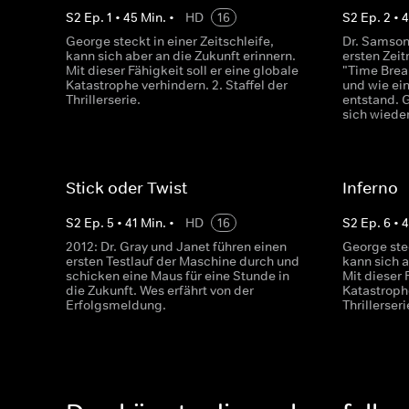
S
2
Ep.
1
•
45
Min.
•
HD
16
S
2
Ep.
2
•
George steckt in einer Zeitschleife,
Dr. Samson
kann sich aber an die Zukunft erinnern.
ersten Zei
Mit dieser Fähigkeit soll er eine globale
"Time Break
Katastrophe verhindern. 2. Staffel der
und wie ein
Thrillerserie.
entstand.
sich wieder
Stick oder Twist
Inferno
S
2
Ep.
5
•
41
Min.
•
HD
16
S
2
Ep.
6
•
4
2012: Dr. Gray und Janet führen einen
George stec
ersten Testlauf der Maschine durch und
kann sich a
schicken eine Maus für eine Stunde in
Mit dieser 
die Zukunft. Wes erfährt von der
Katastrophe
Erfolgsmeldung.
Thrillerseri