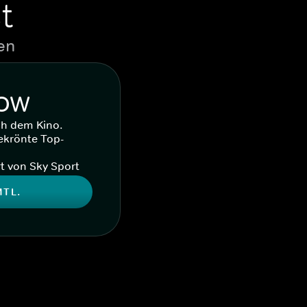
t
en
WOW
ch dem Kino.
ekrönte Top-
t von Sky Sport
MTL.