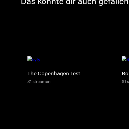
Das könnte dir auch gefallen
The Copenhagen Test
Bo
S1 streamen
S1 