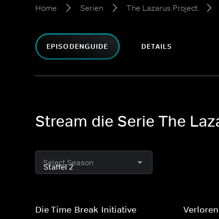
Home
Serien
The Lazarus Project
EPISODENGUIDE
DETAILS
Stream die Serie The Laza
Select Season
Die Time-Break-Initiative
Verlore