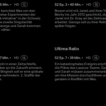
45
Min.
•
HD
12
S
2
Ep.
3
•
40
Min.
•
HD
16
 berichtet Wes von den
Bryson wird mit Janet und ihrer T
treise-Experimenten der
Becky ins Jahr 2012 geschickt, d
 Initiative" in der Schweiz
Janet mit Dr. Gray an der Zeitma
e zweite Singularität
arbeitet. George soll zu ihrer Ret
 George und Sarah kommen
später folgen.
 näher.
Ultima Ratio
7
Min.
•
HD
16
S
2
Ep.
7
•
39
Min.
•
HD
16
kt in einer Zeitschleife,
Ein katastrophales Ereignis ersch
ber an die Zukunft erinnern.
die Pläne des Lazarus-Teams. G
Fähigkeit soll er eine globale
und Sarah müssen zusammenarbe
 verhindern. 2. Staffel der
um ihre Mission durchzuführen u
e.
geraten in Konflikt mit Wes.