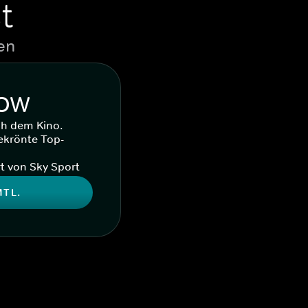
t
en
WOW
ch dem Kino.
ekrönte Top-
t von Sky Sport
MTL.