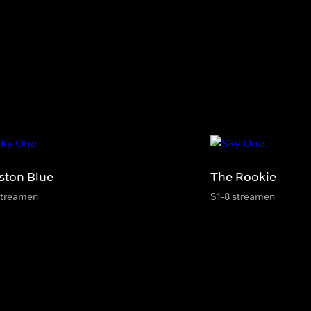
ston Blue
The Rookie
streamen
S1-8 streamen