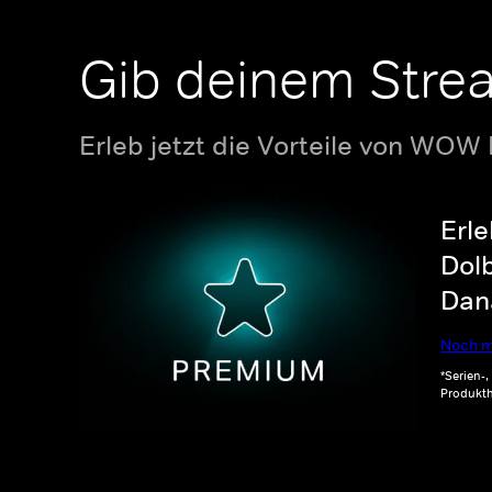
Gib deinem Stre
Erleb jetzt die Vorteile von WOW
Erle
Dolb
Dana
Noch m
*Serien-
Produkth