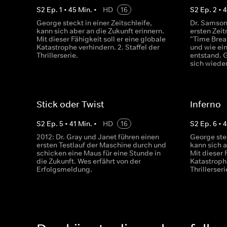
S
2
Ep.
1
•
45
Min.
•
HD
16
S
2
Ep.
2
•
George steckt in einer Zeitschleife,
Dr. Samson
kann sich aber an die Zukunft erinnern.
ersten Zei
Mit dieser Fähigkeit soll er eine globale
"Time Break
Katastrophe verhindern. 2. Staffel der
und wie ein
Thrillerserie.
entstand.
sich wieder
Stick oder Twist
Inferno
S
2
Ep.
5
•
41
Min.
•
HD
16
S
2
Ep.
6
•
4
2012: Dr. Gray und Janet führen einen
George stec
ersten Testlauf der Maschine durch und
kann sich a
schicken eine Maus für eine Stunde in
Mit dieser 
die Zukunft. Wes erfährt von der
Katastrophe
Erfolgsmeldung.
Thrillerseri