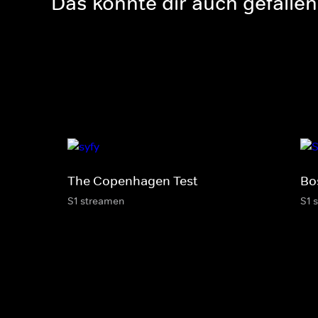
Das könnte dir auch gefallen
The Copenhagen Test
Bo
S1 streamen
S1 