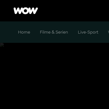
Home
Filme & Serien
Live-Sport