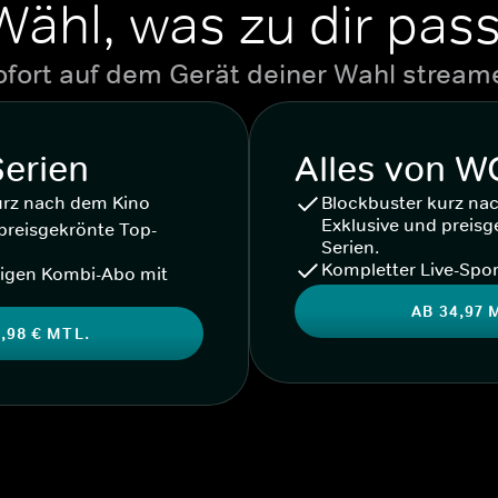
Wähl, was zu dir pass
ofort auf dem Gerät deiner Wahl stream
Serien
Alles von 
urz nach dem Kino
Blockbuster kurz na
Exklusive und preisg
preisgekrönte Top-
Serien.
Kompletter Live-Spor
igen Kombi-Abo mit
AB 34,97 
,98 € MTL.