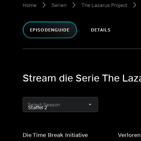
Home
Serien
The Lazarus Project
EPISODENGUIDE
DETAILS
Stream die Serie The Laza
Select Season
Die Time-Break-Initiative
Verlore