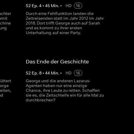
S
2
Ep.
4
•
45
Min.
•
HD
16
ochter
Durch eine Fehlfunktion landen die
amit
Zeitreisenden statt im Jahr 2012 im Jahr
schine
2018. Dort trifft George auch auf Sarah
tung
und es kommt zu ihrer ersten
Unterhaltung auf einer Party.
Das Ende der Geschichte
S
2
Ep.
8
•
44
Min.
•
HD
16
üttert
George und die anderen Lazarus-
eorge
Agenten haben nur eine einzige
iten,
Chance, ihre Leute zu retten. Schaffen
nd
sie es, die Zeitschleife ein für alle Mal zu
durchbrechen?