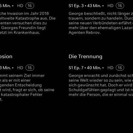
5
Min.
•
HD
16
S
1
Ep.
3
•
43
Min.
•
HD
16
che Invasion im Jahr 2018
George beschließt, nicht länger 
eltweite Katastrophe aus. Die
trauern, sondern zu handeln. Dur
enten versuchen dies zu
seine neuen Verbündeten erfährt 
. Georges Freundin liegt
mehr über den ehemaligen Lazar
etzt im Krankenhaus.
Agenten Rebrov.
osion
Die Trennung
3
Min.
•
HD
16
S
1
Ep.
7
•
40
Min.
•
HD
16
mmt seinem Ziel immer
George erwacht und zunächst sc
 als er mit einer
seine Welt wieder so zu sein, wie 
genden Entscheidung
sich gewünscht hat. Doch er wird
t wird, fragt er sich, ob seine
Schuldgefühlen geplagt und ist n
 katastrophaler Fehler
mehr die Person, die er einmal wa
t.