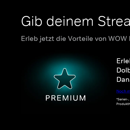
Gib deinem Stre
Erleb jetzt die Vorteile von WOW
Erle
Dolb
Dana
Noch m
*Serien-
Produkth