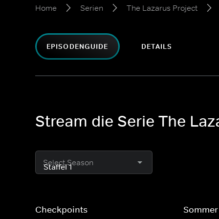
Home
Serien
The Lazarus Project
EPISODENGUIDE
DETAILS
Stream die Serie The Laza
Select Season
Checkpoints
Sommer 