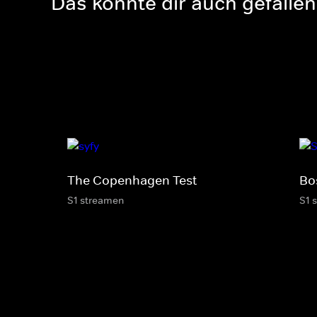
Das könnte dir auch gefallen
The Copenhagen Test
Bo
S1 streamen
S1 