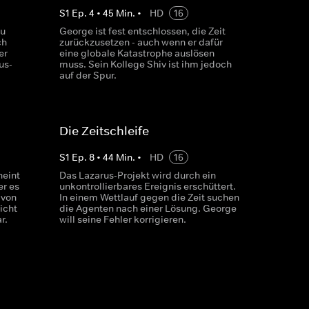
S
1
Ep.
4
•
45
Min.
•
HD
16
zu
George ist fest entschlossen, die Zeit
ch
zurückzusetzen - auch wenn er dafür
er
eine globale Katastrophe auslösen
us-
muss. Sein Kollege Shiv ist ihm jedoch
auf der Spur.
Die Zeitschleife
S
1
Ep.
8
•
44
Min.
•
HD
16
heint
Das Lazarus-Projekt wird durch ein
er es
unkontrollierbares Ereignis erschüttert.
 von
In einem Wettlauf gegen die Zeit suchen
icht
die Agenten nach einer Lösung. George
r.
will seine Fehler korrigieren.