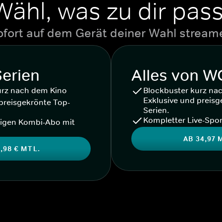
Wähl, was zu dir pass
ofort auf dem Gerät deiner Wahl stream
Serien
Alles von 
urz nach dem Kino
Blockbuster kurz na
Exklusive und preisg
preisgekrönte Top-
Serien.
Kompletter Live-Spor
igen Kombi-Abo mit
AB 34,97 
,98 € MTL.