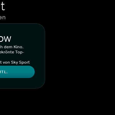
t
en
WOW
ch dem Kino.
ekrönte Top-
t von Sky Sport
MTL.