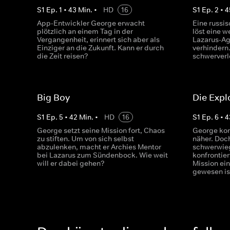
S
1
Ep.
1
•
43
Min.
•
HD
16
S
1
Ep.
2
•
4
App-Entwickler George erwacht
Eine russis
plötzlich an einem Tag in der
löst eine w
Vergangenheit, erinnert sich aber als
Lazarus-Ag
Einziger an die Zukunft. Kann er durch
verhindern
die Zeit reisen?
schwerverl
Big Boy
Die Expl
S
1
Ep.
5
•
42
Min.
•
HD
16
S
1
Ep.
6
•
4
George setzt seine Mission fort, Chaos
George ko
zu stiften. Um von sich selbst
näher. Doch
abzulenken, macht er Archies Mentor
schwerwie
bei Lazarus zum Sündenbock. Wie weit
konfrontier
will er dabei gehen?
Mission ein
gewesen is