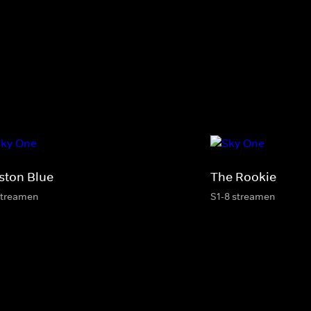
ston Blue
The Rookie
streamen
S1-8 streamen