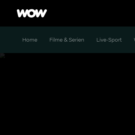
Home
Filme & Serien
Live-Sport