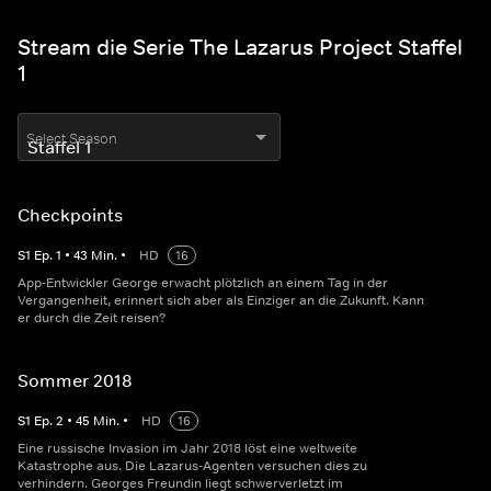
Stream die Serie The Lazarus Project Staffel
1
Select Season
Checkpoints
S
1
Ep.
1
•
43
Min.
•
HD
16
App-Entwickler George erwacht plötzlich an einem Tag in der
Vergangenheit, erinnert sich aber als Einziger an die Zukunft. Kann
er durch die Zeit reisen?
Sommer 2018
S
1
Ep.
2
•
45
Min.
•
HD
16
Eine russische Invasion im Jahr 2018 löst eine weltweite
Katastrophe aus. Die Lazarus-Agenten versuchen dies zu
verhindern. Georges Freundin liegt schwerverletzt im