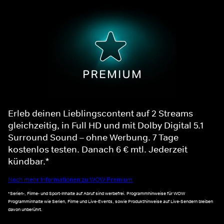
Erleb deinen Lieblingscontent auf 2 Streams
gleichzeitig, in Full HD und mit Dolby Digital 5.1
Surround Sound – ohne Werbung. 7 Tage
kostenlos testen. Danach 6 € mtl. Jederzeit
kündbar.*
Noch mehr Informationen zu WOW Premium
*Serien-, Filme- und Sport-Inhalte auf Abruf sind werbefrei. Programmhinweise für WOW
Programminhalte wie Serien, Filme und Live-Events, sowie Produkthinweise auf Live-Sendern bleiben
davon unberührt.