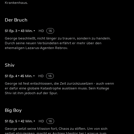
Krankenhaus.
Der Bruch
S
1
Ep.
3
•
43
Min.
•
HD
16
George beschließt, nicht länger zu trauern, sondern zu handeln.
Durch seine neuen Verbündeten erfährt er mehr über den
ehemaligen Lazarus-Agenten Rebrov.
Shiv
S
1
Ep.
4
•
45
Min.
•
HD
16
George ist fest entschlossen, die Zeit zurückzusetzen - auch wenn
er dafür eine globale Katastrophe auslösen muss. Sein Kollege
Shiv ist ihm jedoch auf der Spur.
Big Boy
S
1
Ep.
5
•
42
Min.
•
HD
16
George setzt seine Mission fort, Chaos zu stiften. Um von sich
selbst abzulenken, macht er Archies Mentor bei Lazarus zum