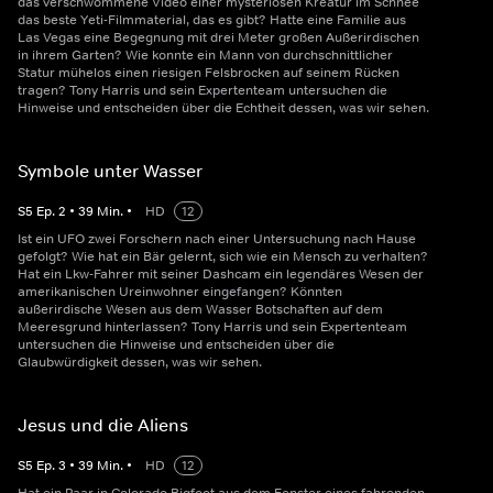
das verschwommene Video einer mysteriösen Kreatur im Schnee
das beste Yeti-Filmmaterial, das es gibt? Hatte eine Familie aus
Las Vegas eine Begegnung mit drei Meter großen Außerirdischen
in ihrem Garten? Wie konnte ein Mann von durchschnittlicher
Statur mühelos einen riesigen Felsbrocken auf seinem Rücken
tragen? Tony Harris und sein Expertenteam untersuchen die
Hinweise und entscheiden über die Echtheit dessen, was wir sehen.
Symbole unter Wasser
S
5
Ep.
2
•
39
Min.
•
HD
12
Ist ein UFO zwei Forschern nach einer Untersuchung nach Hause
gefolgt? Wie hat ein Bär gelernt, sich wie ein Mensch zu verhalten?
Hat ein Lkw-Fahrer mit seiner Dashcam ein legendäres Wesen der
amerikanischen Ureinwohner eingefangen? Könnten
außerirdische Wesen aus dem Wasser Botschaften auf dem
Meeresgrund hinterlassen? Tony Harris und sein Expertenteam
untersuchen die Hinweise und entscheiden über die
Glaubwürdigkeit dessen, was wir sehen.
Jesus und die Aliens
S
5
Ep.
3
•
39
Min.
•
HD
12