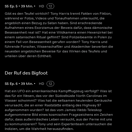
S
5
Ep.
5
•
39
Min.
•
HD
12
Gibt es den Teufel wirklich? Tony Harris trennt Fakten von Fiktion,
während er Fotos, Videos und Tonaufnahmen untersucht, die
angeblich einen Bezug zu Satan haben. Sind erschreckende
Aufnahmen eines Exorzismus der Beweis dafür, dass dämonische
Besessenheit real ist? Hat eine Wildkamera einen Hexenzirkel bei
einem satanischen Ritual gefilmt? Sind Polizeibeamte in Polen zu
einem Fall von Besessenheit gerufen worden? Tony Harris und
führende Forscher, Wissenschaftler und Akademiker bewerten die
neuesten angeblichen Beweise für das Wirken des Teufels und
urteilen über deren Echtheit.
Der Ruf des Bigfoot
S
5
Ep.
6
•
39
Min.
•
HD
12
Hat ein UFO ein amerikanisches Kampfflugzeug verfolgt? Was ist
das für ein Wesen, das vor der Südostküste North Carolinas im
Wasser schwimmt? Was hat die seltsamen heulenden Geräusche
verursacht, die an einer Raststätte entlang des Highway 97
aufgenommen wurden? Ist das vom James-Webb-Teleskop
aufgenommene Bild eines kosmischen Fragezeichens ein Zeichen
dafür, dass außerirdisches Leben versucht, aus der Ferne mit uns
zu kommunizieren? Tony und sein Expertenteam untersuchen die
Indizien, um die Wahrheit herauszufinden.