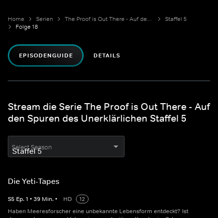
Home
Serien
The Proof is Out There - Auf den Spuren des Unerklärlichen
Staffel 5
Folge 18
EPISODENGUIDE
DETAILS
Stream die Serie The Proof is Out There - Auf
den Spuren des Unerklärlichen Staffel 5
Select Season
Die Yeti-Tapes
S
5
Ep.
1
•
39
Min.
•
HD
12
Haben Meeresforscher eine unbekannte Lebensform entdeckt? Ist