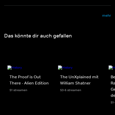
mehr
Das könnte dir auch gefallen
The Proof is Out
The UnXplained mit
Be
There - Alien Edition
William Shatner
Ra
Ge
S1 streamen
S3-6 streamen
de
S1