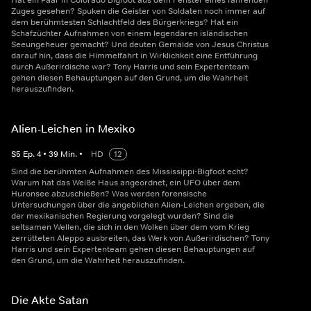
Hat ein Paar in Colorado Bigfoot aus dem Fenster eines fahrenden
Zuges gesehen? Spuken die Geister von Soldaten noch immer auf
dem berühmtesten Schlachtfeld des Bürgerkriegs? Hat ein
Schafzüchter Aufnahmen von einem legendären isländischen
Seeungeheuer gemacht? Und deuten Gemälde von Jesus Christus
darauf hin, dass die Himmelfahrt in Wirklichkeit eine Entführung
durch Außerirdische war? Tony Harris und sein Expertenteam
gehen diesen Behauptungen auf den Grund, um die Wahrheit
herauszufinden.
Alien-Leichen in Mexiko
S
5
Ep.
4
•
39
Min.
•
HD
12
Sind die berühmten Aufnahmen des Mississippi-Bigfoot echt?
Warum hat das Weiße Haus angeordnet, ein UFO über dem
Huronsee abzuschießen? Was werden forensische
Untersuchungen über die angeblichen Alien-Leichen ergeben, die
der mexikanischen Regierung vorgelegt wurden? Sind die
seltsamen Wellen, die sich in den Wolken über dem vom Krieg
zerrütteten Aleppo ausbreiten, das Werk von Außerirdischen? Tony
Harris und sein Expertenteam gehen diesen Behauptungen auf
den Grund, um die Wahrheit herauszufinden.
Die Akte Satan