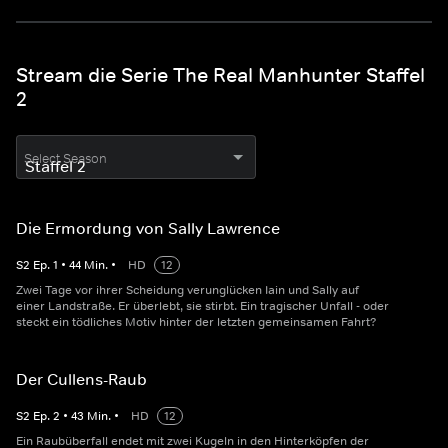
Stream die Serie The Real Manhunter Staffel
2
Select Season
Die Ermordung von Sally Lawrence
S
2
Ep.
1
•
44
Min.
•
HD
12
Zwei Tage vor ihrer Scheidung verunglücken Iain und Sally auf
einer Landstraße. Er überlebt, sie stirbt. Ein tragischer Unfall - oder
steckt ein tödliches Motiv hinter der letzten gemeinsamen Fahrt?
Der Cullens-Raub
S
2
Ep.
2
•
43
Min.
•
HD
12
Ein Raubüberfall endet mit zwei Kugeln in den Hinterköpfen der