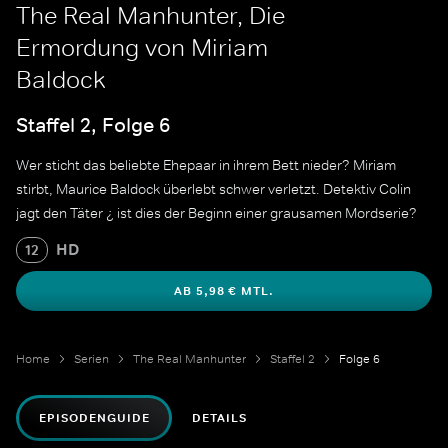
The Real Manhunter, Die
Ermordung von Miriam
Baldock
Staffel 2, Folge 6
Wer sticht das beliebte Ehepaar in ihrem Bett nieder? Miriam
stirbt, Maurice Baldock überlebt schwer verletzt. Detektiv Colin
jagt den Täter ¿ ist dies der Beginn einer grausamen Mordserie?
HD
12
AB 5,98 € MTL.
Home
Serien
The Real Manhunter
Staffel 2
Folge 6
EPISODENGUIDE
DETAILS