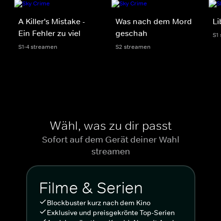
A Killer's Mistake -
Was nach dem Mord
Li
Ein Fehler zu viel
geschah
S1
S1-4 streamen
S2 streamen
Wähl, was zu dir passt
Sofort auf dem Gerät deiner Wahl
streamen
Filme & Serien
Blockbuster kurz nach dem Kino
Exklusive und preisgekrönte Top-Serien