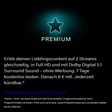
Erleb deinen Lieblingscontent auf 2 Streams
gleichzeitig, in Full HD und mit Dolby Digital 5.1
Surround Sound – ohne Werbung. 7 Tage
kostenlos testen. Danach 6 € mtl. Jederzeit
kündbar.*
Noch mehr Informationen zu WOW Premium
*Serien-, Filme- und Sport-Inhalte auf Abruf sind werbefrei. Programmhinweise für WOW
Programminhalte wie Serien, Filme und Live-Events, sowie Produkthinweise auf Live-Sendern bleiben
davon unberührt.