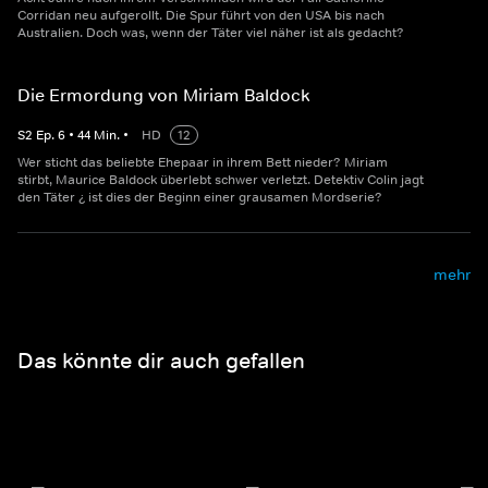
Corridan neu aufgerollt. Die Spur führt von den USA bis nach
Australien. Doch was, wenn der Täter viel näher ist als gedacht?
Die Ermordung von Miriam Baldock
S
2
Ep.
6
•
44
Min.
•
HD
12
Wer sticht das beliebte Ehepaar in ihrem Bett nieder? Miriam
stirbt, Maurice Baldock überlebt schwer verletzt. Detektiv Colin jagt
den Täter ¿ ist dies der Beginn einer grausamen Mordserie?
mehr
Das könnte dir auch gefallen