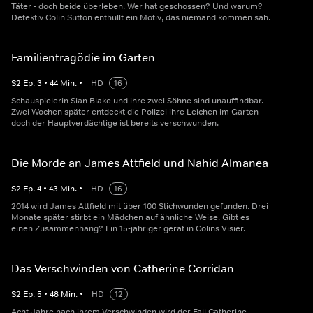
Täter - doch beide überleben. Wer hat geschossen? Und warum?
Detektiv Colin Sutton enthüllt ein Motiv, das niemand kommen sah.
Familientragödie im Garten
S
2
Ep.
3
•
44
Min.
•
HD
16
Schauspielerin Sian Blake und ihre zwei Söhne sind unauffindbar.
Zwei Wochen später entdeckt die Polizei ihre Leichen im Garten -
doch der Hauptverdächtige ist bereits verschwunden.
Die Morde an James Attfield und Nahid Almanea
S
2
Ep.
4
•
43
Min.
•
HD
16
2014 wird James Attfield mit über 100 Stichwunden gefunden. Drei
Monate später stirbt ein Mädchen auf ähnliche Weise. Gibt es
einen Zusammenhang? Ein 15-jähriger gerät in Colins Visier.
Das Verschwinden von Catherine Corridan
S
2
Ep.
5
•
48
Min.
•
HD
12
Acht Jahre nach ihrem Verschwinden wird der Fall Catherine