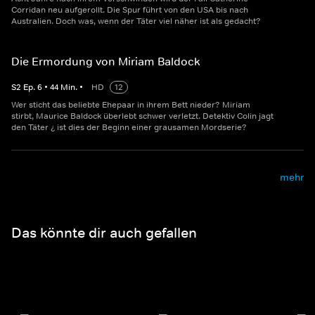
Corridan neu aufgerollt. Die Spur führt von den USA bis nach
Australien. Doch was, wenn der Täter viel näher ist als gedacht?
Die Ermordung von Miriam Baldock
S
2
Ep.
6
•
44
Min.
•
HD
12
Wer sticht das beliebte Ehepaar in ihrem Bett nieder? Miriam
stirbt, Maurice Baldock überlebt schwer verletzt. Detektiv Colin jagt
den Täter ¿ ist dies der Beginn einer grausamen Mordserie?
mehr
Das könnte dir auch gefallen