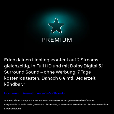
Erleb deinen Lieblingscontent auf 2 Streams
gleichzeitig, in Full HD und mit Dolby Digital 5.1
Surround Sound – ohne Werbung. 7 Tage
kostenlos testen. Danach 6 € mtl. Jederzeit
kündbar.*
Noch mehr Informationen zu WOW Premium
*Serien-, Filme- und Sport-Inhalte auf Abruf sind werbefrei. Programmhinweise für WOW
Programminhalte wie Serien, Filme und Live-Events, sowie Produkthinweise auf Live-Sendern bleiben
davon unberührt.