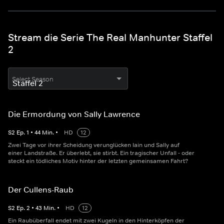
Stream die Serie The Real Manhunter Staffel
2
Select Season
Die Ermordung von Sally Lawrence
S
2
Ep.
1
•
44
Min.
•
HD
12
Zwei Tage vor ihrer Scheidung verunglücken Iain und Sally auf
einer Landstraße. Er überlebt, sie stirbt. Ein tragischer Unfall - oder
steckt ein tödliches Motiv hinter der letzten gemeinsamen Fahrt?
Der Cullens-Raub
S
2
Ep.
2
•
43
Min.
•
HD
12
Ein Raubüberfall endet mit zwei Kugeln in den Hinterköpfen der