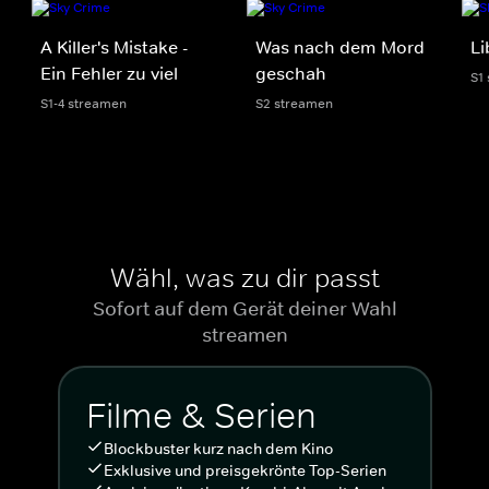
A Killer's Mistake -
Was nach dem Mord
Li
Ein Fehler zu viel
geschah
S1
S1-4 streamen
S2 streamen
Wähl, was zu dir passt
Sofort auf dem Gerät deiner Wahl
streamen
Filme & Serien
Blockbuster kurz nach dem Kino
Exklusive und preisgekrönte Top-Serien