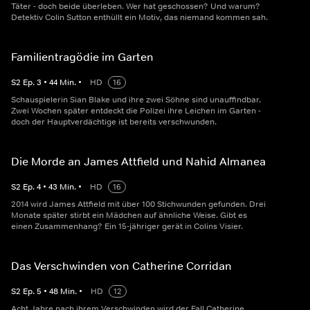
Täter - doch beide überleben. Wer hat geschossen? Und warum?
Detektiv Colin Sutton enthüllt ein Motiv, das niemand kommen sah.
Familientragödie im Garten
S
2
Ep.
3
•
44
Min.
•
HD
16
Schauspielerin Sian Blake und ihre zwei Söhne sind unauffindbar.
Zwei Wochen später entdeckt die Polizei ihre Leichen im Garten -
doch der Hauptverdächtige ist bereits verschwunden.
Die Morde an James Attfield und Nahid Almanea
S
2
Ep.
4
•
43
Min.
•
HD
16
2014 wird James Attfield mit über 100 Stichwunden gefunden. Drei
Monate später stirbt ein Mädchen auf ähnliche Weise. Gibt es
einen Zusammenhang? Ein 15-jähriger gerät in Colins Visier.
Das Verschwinden von Catherine Corridan
S
2
Ep.
5
•
48
Min.
•
HD
12
Acht Jahre nach ihrem Verschwinden wird der Fall Catherine