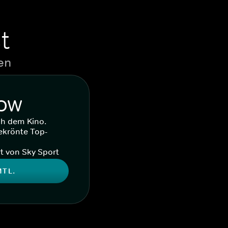
t
en
WOW
ch dem Kino.
ekrönte Top-
t von Sky Sport
MTL.