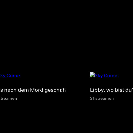
s nach dem Mord geschah
Libby, wo bist du
streamen
S1 streamen