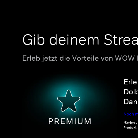
Gib deinem Stre
Erleb jetzt die Vorteile von WOW
Erle
Dolb
Dana
Noch m
*Serien-
Produkth