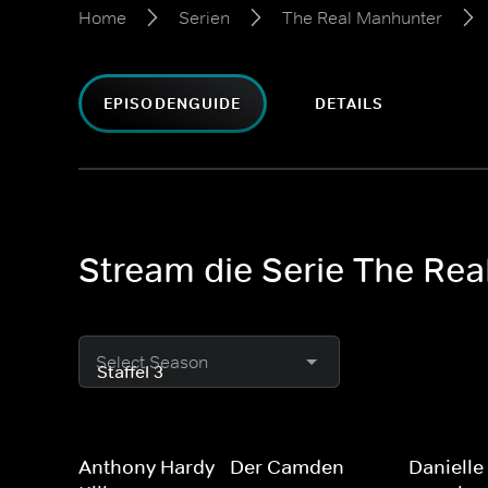
Home
Serien
The Real Manhunter
EPISODENGUIDE
DETAILS
Stream die Serie The Rea
Select Season
Anthony Hardy - Der Camden-
Danielle