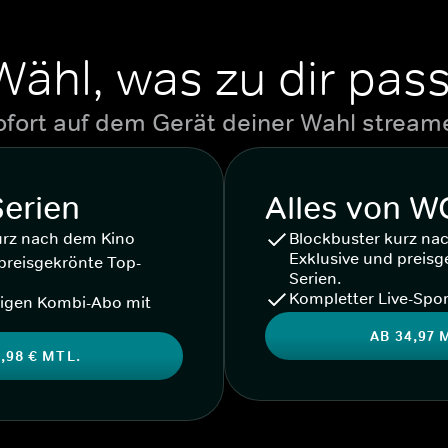
Wähl, was zu dir pass
ofort auf dem Gerät deiner Wahl stream
Serien
Alles von 
urz nach dem Kino
Blockbuster kurz na
Exklusive und preisg
preisgekrönte Top-
Serien.
Kompletter Live-Spor
igen Kombi-Abo mit
AB 34,97 
,98 € MTL.