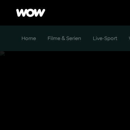
Home
Filme & Serien
Live-Sport