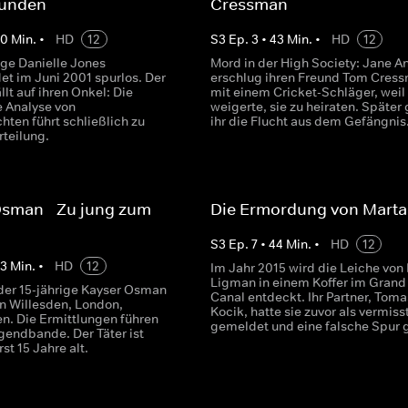
unden
Cressman
90
Min.
•
HD
12
S
3
Ep.
3
•
43
Min.
•
HD
12
ige Danielle Jones
Mord in der High Society: Jane 
et im Juni 2001 spurlos. Der
erschlug ihren Freund Tom Cres
llt auf ihren Onkel: Die
mit einem Cricket-Schläger, weil 
e Analyse von
weigerte, sie zu heiraten. Später
hten führt schließlich zu
ihr die Flucht aus dem Gefängnis
rteilung.
Osman - Zu jung zum
Die Ermordung von Marta
S
3
Ep.
7
•
44
Min.
•
HD
12
43
Min.
•
HD
12
Im Jahr 2015 wird die Leiche von
Ligman in einem Koffer im Grand
der 15-jährige Kayser Osman
Canal entdeckt. Ihr Partner, Toma
in Willesden, London,
Kocik, hatte sie zuvor als vermiss
n. Die Ermittlungen führen
gemeldet und eine falsche Spur g
gendbande. Der Täter ist
rst 15 Jahre alt.