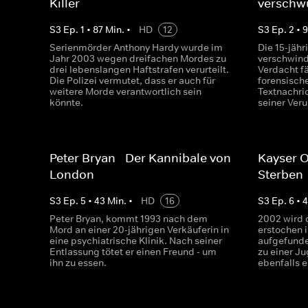
Killer
verschw
S
3
Ep.
1
•
87
Min.
•
HD
12
S
3
Ep.
2
•
Serienmörder Anthony Hardy wurde im
Die 15-jähr
Jahr 2003 wegen dreifachen Mordes zu
verschwind
drei lebenslangen Haftstrafen verurteilt.
Verdacht fä
Die Polizei vermutet, dass er auch für
forensisch
weitere Morde verantwortlich sein
Textnachric
könnte.
seiner Veru
Peter Bryan - Der Kannibale von
Kayser 
London
Sterben
S
3
Ep.
5
•
43
Min.
•
HD
16
S
3
Ep.
6
•
Peter Bryan, kommt 1993 nach dem
2002 wird 
Mord an einer 20-jährigen Verkäuferin in
erstochen 
eine psychiatrische Klinik. Nach seiner
aufgefunde
Entlassung tötet er einen Freund - um
zu einer Ju
ihn zu essen.
ebenfalls e