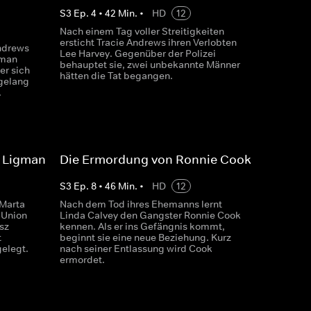
S
3
Ep.
4
•
42
Min.
•
HD
12
Nach einem Tag voller Streitigkeiten
ersticht Tracie Andrews ihren Verlobten
Andrews
Lee Harvey. Gegenüber der Polizei
sman
behauptet sie, zwei unbekannte Männer
er sich
hätten die Tat begangen.
 gelang
.
 Ligman
Die Ermordung von Ronnie Cook
S
3
Ep.
8
•
46
Min.
•
HD
12
 Marta
Nach dem Tod ihres Ehemanns lernt
 Union
Linda Calvey den Gangster Ronnie Cook
sz
kennen. Als er ins Gefängnis kommt,
t
beginnt sie eine neue Beziehung. Kurz
elegt.
nach seiner Entlassung wird Cook
ermordet.