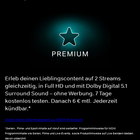
Erleb deinen Lieblingscontent auf 2 Streams
gleichzeitig, in Full HD und mit Dolby Digital 5.1
Surround Sound – ohne Werbung. 7 Tage
kostenlos testen. Danach 6 € mtl. Jederzeit
kündbar.*
Noch mehr Informationen zu WOW Premium
*Serien-, Filme- und Sport-Inhalte auf Abruf sind werbefrei. Programmhinweise für WOW
Programminhalte wie Serien, Filme und Live-Events, sowie Produkthinweise auf Live-Sendern bleiben
davon unberührt.