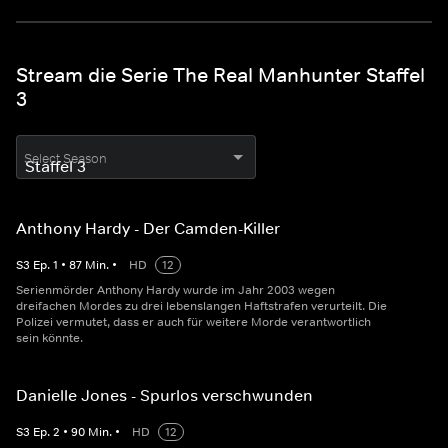
Stream die Serie The Real Manhunter Staffel
3
Select Season
Anthony Hardy - Der Camden-Killer
S
3
Ep.
1
•
87
Min.
•
HD
12
Serienmörder Anthony Hardy wurde im Jahr 2003 wegen
dreifachen Mordes zu drei lebenslangen Haftstrafen verurteilt. Die
Polizei vermutet, dass er auch für weitere Morde verantwortlich
sein könnte.
Danielle Jones - Spurlos verschwunden
S
3
Ep.
2
•
90
Min.
•
HD
12