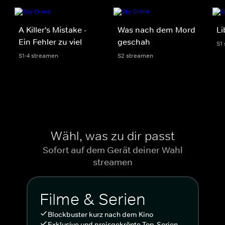
A Killer's Mistake -
Was nach dem Mord
Li
Ein Fehler zu viel
geschah
S1
S1-4 streamen
S2 streamen
Wähl, was zu dir passt
Sofort auf dem Gerät deiner Wahl
streamen
Filme & Serien
Blockbuster kurz nach dem Kino
Exklusive und preisgekrönte Top-Serien