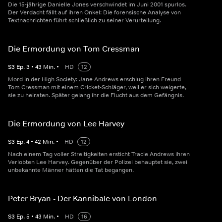
Die 15-jährige Danielle Jones verschwindet im Juni 2001 spurlos.
Der Verdacht fällt auf ihren Onkel: Die forensische Analyse von
Textnachrichten führt schließlich zu seiner Verurteilung.
Die Ermordung von Tom Cressman
S
3
Ep.
3
•
43
Min.
•
HD
12
Mord in der High Society: Jane Andrews erschlug ihren Freund
Tom Cressman mit einem Cricket-Schläger, weil er sich weigerte,
sie zu heiraten. Später gelang ihr die Flucht aus dem Gefängnis.
Die Ermordung von Lee Harvey
S
3
Ep.
4
•
42
Min.
•
HD
12
Nach einem Tag voller Streitigkeiten ersticht Tracie Andrews ihren
Verlobten Lee Harvey. Gegenüber der Polizei behauptet sie, zwei
unbekannte Männer hätten die Tat begangen.
Peter Bryan - Der Kannibale von London
S
3
Ep.
5
•
43
Min.
•
HD
16