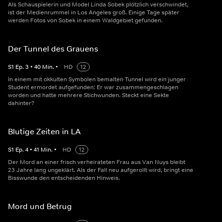
Als Schauspielerin und Model Linda Sobek plötzlich verschwindet,
ist der Medienrummel in Los Angeles groß. Einige Tage später
werden Fotos von Sobek in einem Waldgebiet gefunden.
Der Tunnel des Grauens
S
1
Ep.
3
•
40
Min.
•
HD
12
In einem mit okkulten Symbolen bemalten Tunnel wird ein junger
Student ermordet aufgefunden: Er war zusammengeschlagen
worden und hatte mehrere Stichwunden. Steckt eine Sekte
dahinter?
Blutige Zeiten in LA
S
1
Ep.
4
•
41
Min.
•
HD
12
Der Mord an einer frisch verheirateten Frau aus Van Nuys bleibt
23 Jahre lang ungeklärt. Als der Fall neu aufgerollt wird, bringt eine
Bisswunde den entscheidenden Hinweis.
Mord und Betrug