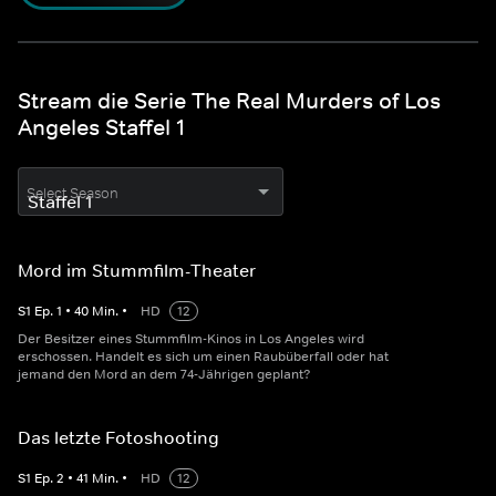
Stream die Serie The Real Murders of Los
Angeles Staffel 1
Select Season
Mord im Stummfilm-Theater
S
1
Ep.
1
•
40
Min.
•
HD
12
Der Besitzer eines Stummfilm-Kinos in Los Angeles wird
erschossen. Handelt es sich um einen Raubüberfall oder hat
jemand den Mord an dem 74-Jährigen geplant?
Das letzte Fotoshooting
S
1
Ep.
2
•
41
Min.
•
HD
12