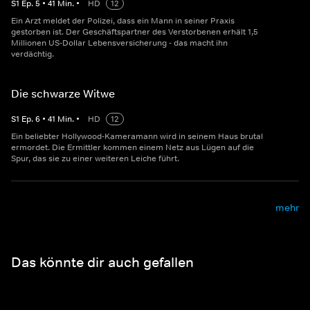
S
1
Ep.
5
•
41
Min.
•
HD
12
Ein Arzt meldet der Polizei, dass ein Mann in seiner Praxis
gestorben ist. Der Geschäftspartner des Verstorbenen erhält 1,5
Millionen US-Dollar Lebensversicherung - das macht ihn
verdächtig.
Die schwarze Witwe
S
1
Ep.
6
•
41
Min.
•
HD
12
Ein beliebter Hollywood-Kameramann wird in seinem Haus brutal
ermordet. Die Ermittler kommen einem Netz aus Lügen auf die
Spur, das sie zu einer weiteren Leiche führt.
mehr
Das könnte dir auch gefallen