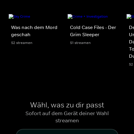
Was nach dem Mord
Cold Case Files - Der
D
geschah
Grim Sleeper
Un
Da
S2 streamen
S1 streamen
To
Du
S2
Wähl, was zu dir passt
Sofort auf dem Gerät deiner Wahl
streamen