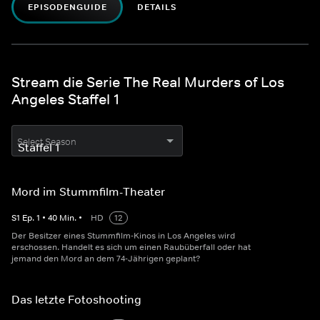
EPISODENGUIDE
DETAILS
Stream die Serie The Real Murders of Los
Angeles Staffel 1
Select Season
Mord im Stummfilm-Theater
S
1
Ep.
1
•
40
Min.
•
HD
12
Der Besitzer eines Stummfilm-Kinos in Los Angeles wird
erschossen. Handelt es sich um einen Raubüberfall oder hat
jemand den Mord an dem 74-Jährigen geplant?
Das letzte Fotoshooting