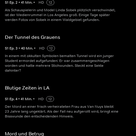
S
1
Ep.
2
•
41
Min.
•
HD
12
Als Schauspielerin und Model Linda Sobek plötzlich verschwindet,
ist der Medienrummel in Los Angeles groß. Einige Tage später
werden Fotos von Sobek in einem Waldgebiet gefunden.
Der Tunnel des Grauens
S
1
Ep.
3
•
40
Min.
•
HD
12
In einem mit okkulten Symbolen bemalten Tunnel wird ein junger
Student ermordet aufgefunden: Er war zusammengeschlagen
worden und hatte mehrere Stichwunden. Steckt eine Sekte
dahinter?
Blutige Zeiten in LA
S
1
Ep.
4
•
41
Min.
•
HD
12
Der Mord an einer frisch verheirateten Frau aus Van Nuys bleibt
23 Jahre lang ungeklärt. Als der Fall neu aufgerollt wird, bringt eine
Bisswunde den entscheidenden Hinweis.
Mord und Betrug