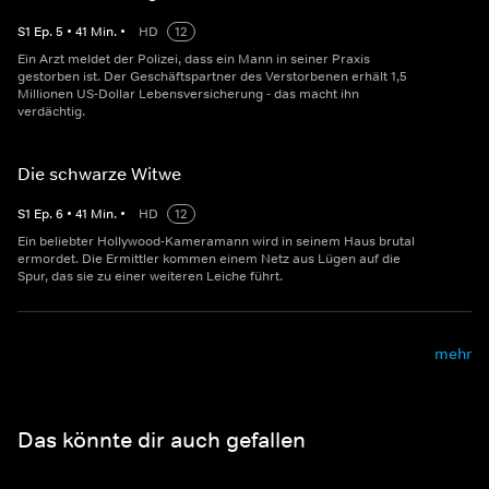
S
1
Ep.
5
•
41
Min.
•
HD
12
Ein Arzt meldet der Polizei, dass ein Mann in seiner Praxis
gestorben ist. Der Geschäftspartner des Verstorbenen erhält 1,5
Millionen US-Dollar Lebensversicherung - das macht ihn
verdächtig.
Die schwarze Witwe
S
1
Ep.
6
•
41
Min.
•
HD
12
Ein beliebter Hollywood-Kameramann wird in seinem Haus brutal
ermordet. Die Ermittler kommen einem Netz aus Lügen auf die
Spur, das sie zu einer weiteren Leiche führt.
mehr
Das könnte dir auch gefallen