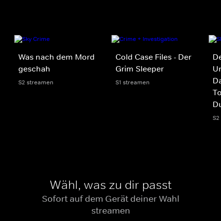
Was nach dem Mord
Cold Case Files - Der
D
geschah
Grim Sleeper
Un
Da
S2 streamen
S1 streamen
To
Du
S2
Wähl, was zu dir passt
Sofort auf dem Gerät deiner Wahl
streamen