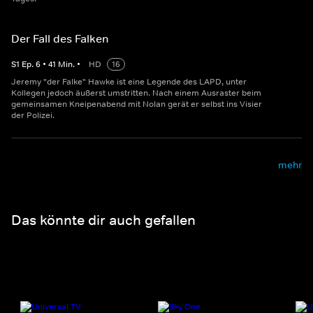
Der Fall des Falken
S
1
Ep.
6
•
41
Min.
•
HD
16
Jeremy "der Falke" Hawke ist eine Legende des LAPD, unter
Kollegen jedoch äußerst umstritten. Nach einem Ausraster beim
gemeinsamen Kneipenabend mit Nolan gerät er selbst ins Visier
der Polizei.
mehr
Das könnte dir auch gefallen