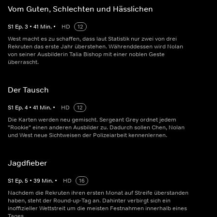
Vom Guten, Schlechten und Hässlichen
S
1
Ep.
3
•
41
Min.
•
HD
12
West macht es zu schaffen, dass laut Statistik nur zwei von drei
Rekruten das erste Jahr überstehen. Währenddessen wird Nolan
von seiner Ausbilderin Talia Bishop mit einer noblen Geste
überrascht.
Der Tausch
S
1
Ep.
4
•
41
Min.
•
HD
12
Die Karten werden neu gemischt. Sergeant Grey ordnet jedem
"Rookie" einen anderen Ausbilder zu. Dadurch sollen Chen, Nolan
und West neue Sichtweisen der Polizeiarbeit kennenlernen.
Jagdfieber
S
1
Ep.
5
•
39
Min.
•
HD
16
Nachdem die Rekruten ihren ersten Monat auf Streife überstanden
haben, steht der Round-up-Tag an. Dahinter verbirgt sich ein
inoffizieller Wettstreit um die meisten Festnahmen innerhalb eines
Tages.