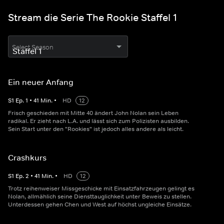
Stream die Serie The Rookie Staffel 1
Select Season
Ein neuer Anfang
S
1
Ep.
1
•
41
Min.
•
HD
12
Frisch geschieden mit Mitte 40 ändert John Nolan sein Leben
radikal. Er zieht nach L.A. und lässt sich zum Polizisten ausbilden.
Sein Start unter den "Rookies" ist jedoch alles andere als leicht.
Crashkurs
S
1
Ep.
2
•
41
Min.
•
HD
12
Trotz reihenweiser Missgeschicke mit Einsatzfahrzeugen gelingt es
Nolan, allmählich seine Diensttauglichkeit unter Beweis zu stellen.
Unterdessen gehen Chen und West auf höchst ungleiche Einsätze.