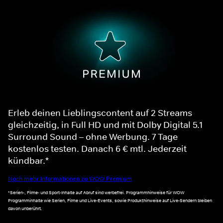
Erleb deinen Lieblingscontent auf 2 Streams
gleichzeitig, in Full HD und mit Dolby Digital 5.1
Surround Sound – ohne Werbung. 7 Tage
kostenlos testen. Danach 6 € mtl. Jederzeit
kündbar.*
Noch mehr Informationen zu WOW Premium
*Serien-, Filme- und Sport-Inhalte auf Abruf sind werbefrei. Programmhinweise für WOW
Programminhalte wie Serien, Filme und Live-Events, sowie Produkthinweise auf Live-Sendern bleiben
davon unberührt.