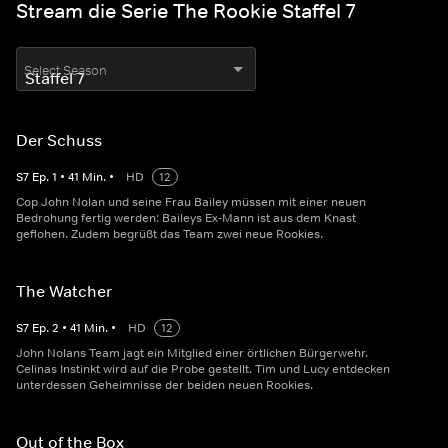
Stream die Serie The Rookie Staffel 7
Select Season
Der Schuss
S
7
Ep.
1
•
41
Min.
•
HD
12
Cop John Nolan und seine Frau Bailey müssen mit einer neuen
Bedrohung fertig werden: Baileys Ex-Mann ist aus dem Knast
geflohen. Zudem begrüßt das Team zwei neue Rookies.
The Watcher
S
7
Ep.
2
•
41
Min.
•
HD
12
John Nolans Team jagt ein Mitglied einer örtlichen Bürgerwehr.
Celinas Instinkt wird auf die Probe gestellt. Tim und Lucy entdecken
unterdessen Geheimnisse der beiden neuen Rookies.
Out of the Box