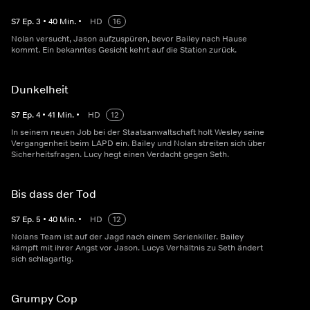
S
7
Ep.
3
•
40
Min.
•
HD
16
Nolan versucht, Jason aufzuspüren, bevor Bailey nach Hause
kommt. Ein bekanntes Gesicht kehrt auf die Station zurück.
Dunkelheit
S
7
Ep.
4
•
41
Min.
•
HD
12
In seinem neuen Job bei der Staatsanwaltschaft holt Wesley seine
Vergangenheit beim LAPD ein. Bailey und Nolan streiten sich über
Sicherheitsfragen. Lucy hegt einen Verdacht gegen Seth.
Bis dass der Tod
S
7
Ep.
5
•
40
Min.
•
HD
12
Nolans Team ist auf der Jagd nach einem Serienkiller. Bailey
kämpft mit ihrer Angst vor Jason. Lucys Verhältnis zu Seth ändert
sich schlagartig.
Grumpy Cop