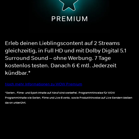
Erleb deinen Lieblingscontent auf 2 Streams
gleichzeitig, in Full HD und mit Dolby Digital 5.1
Surround Sound – ohne Werbung. 7 Tage
kostenlos testen. Danach 6 € mtl. Jederzeit
kündbar.*
Noch mehr Informationen zu WOW Premium
*Serien-, Filme- und Sport-Inhalte auf Abruf sind werbefrei. Programmhinweise für WOW
Programminhalte wie Serien, Filme und Live-Events, sowie Produkthinweise auf Live-Sendern bleiben
davon unberührt.