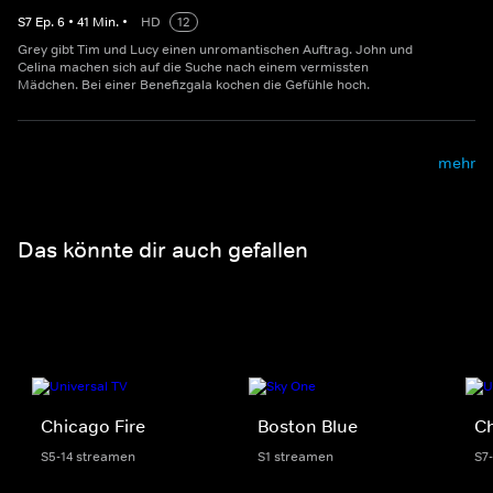
S
7
Ep.
6
•
41
Min.
•
HD
12
Grey gibt Tim und Lucy einen unromantischen Auftrag. John und
Celina machen sich auf die Suche nach einem vermissten
Mädchen. Bei einer Benefizgala kochen die Gefühle hoch.
mehr
Das könnte dir auch gefallen
Chicago Fire
Boston Blue
C
S5-14 streamen
S1 streamen
S7