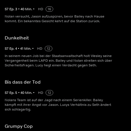
S
7
Ep.
3
•
40
Min.
•
HD
16
Nolan versucht, Jason aufzuspüren, bevor Bailey nach Hause
kommt. Ein bekanntes Gesicht kehrt auf die Station zurück.
Dunkelheit
S
7
Ep.
4
•
41
Min.
•
HD
12
In seinem neuen Job bei der Staatsanwaltschaft holt Wesley seine
Vergangenheit beim LAPD ein. Bailey und Nolan streiten sich über
Sicherheitsfragen. Lucy hegt einen Verdacht gegen Seth.
Bis dass der Tod
S
7
Ep.
5
•
40
Min.
•
HD
12
Nolans Team ist auf der Jagd nach einem Serienkiller. Bailey
kämpft mit ihrer Angst vor Jason. Lucys Verhältnis zu Seth ändert
sich schlagartig.
Grumpy Cop