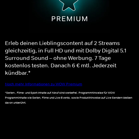
Erleb deinen Lieblingscontent auf 2 Streams
gleichzeitig, in Full HD und mit Dolby Digital 5.1
Surround Sound – ohne Werbung. 7 Tage
kostenlos testen. Danach 6 € mtl. Jederzeit
kündbar.*
Noch mehr Informationen zu WOW Premium
*Serien-, Filme- und Sport-Inhalte auf Abruf sind werbefrei. Programmhinweise für WOW
Programminhalte wie Serien, Filme und Live-Events, sowie Produkthinweise auf Live-Sendern bleiben
davon unberührt.