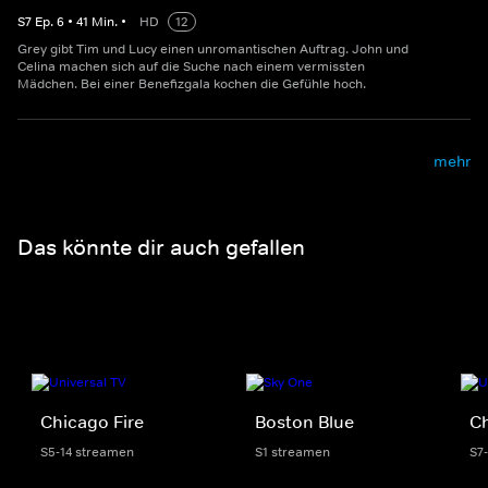
S
7
Ep.
6
•
41
Min.
•
HD
12
Grey gibt Tim und Lucy einen unromantischen Auftrag. John und
Celina machen sich auf die Suche nach einem vermissten
Mädchen. Bei einer Benefizgala kochen die Gefühle hoch.
mehr
Das könnte dir auch gefallen
Chicago Fire
Boston Blue
C
S5-14 streamen
S1 streamen
S7