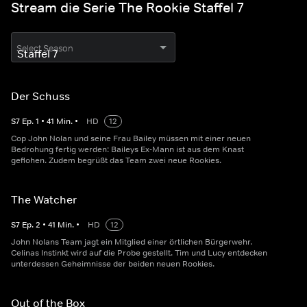
Stream die Serie The Rookie Staffel 7
Select Season
Der Schuss
S
7
Ep.
1
•
41
Min.
•
HD
12
Cop John Nolan und seine Frau Bailey müssen mit einer neuen
Bedrohung fertig werden: Baileys Ex-Mann ist aus dem Knast
geflohen. Zudem begrüßt das Team zwei neue Rookies.
The Watcher
S
7
Ep.
2
•
41
Min.
•
HD
12
John Nolans Team jagt ein Mitglied einer örtlichen Bürgerwehr.
Celinas Instinkt wird auf die Probe gestellt. Tim und Lucy entdecken
unterdessen Geheimnisse der beiden neuen Rookies.
Out of the Box