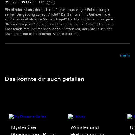
S
1
Ep.
6
•
39
Min.
•
HD
12
Ein blinder Mann, der sich mit fledermausartiger Echoortung in
seiner Umgebung zurechtfindet? Ein Samurai mit Reflexen, die
schneller sind als eine Gewehrkugel? Ein Mann, der immun gegen
Stromschläge ist? Diese Episode stellt seltsame Geschichten von
Menschen mit übermenschlichen Kräften vor, darunter auch der
Mann, der ein menschlicher Blitzableiter ist.
mehr
Das könnte dir auch gefallen
Mysteriöse
Wunder und
Un
Phänomene - Rätsel
Heiligtümer mit
E