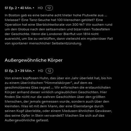
S
1
Ep.
2
•
40
Min.
•
HD
12
In Boston gab es eine beinahe acht Meter hohe Flutwelle aus ...
Melasse? Eine Tanz-Seuche hat 100 Menschen getötet? Eine
Operation hat eine Sterblichkeitsrate von 300 %? Wir suchen rund
um den Globus nach den seltsamsten und bizarrsten Todesfällen
der Geschichte. Wenn die Londoner Bierflut von 1814 nicht
ausreicht, um Sie zu verblüffen, dann vielleicht ein mysteriöser Fall
von spontaner menschlicher Selbstentzündung.
Außergewöhnliche Körper
S
1
Ep.
3
•
39
Min.
•
HD
12
Von einem kopflosen Huhn, das über ein Jahr überlebt hat, bis hin
zu einem überirdischen "Himmelskörper", auf dem es
geschmolzenes Glas regnet ... Wir erforschen die erstaunlichsten
Körper anhand dieser wirklich unglaublichen Geschichten. Hier
finden Sie nicht nur die wahren Geschichten über den größten
Menschen, der jemals gemessen wurde, sondern auch über den
kleinsten. Was ist mit dem Mann, der eine Eisenstange durch
seinen Kopf überlebte, oder einem Medusen-ähnlichen Gewässer,
das seine Opfer in Stein verwandelt? Machen Sie sich auf das
Außergewöhnliche gefasst.