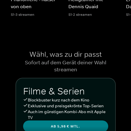
von oben
Dennis Quaid
Da
S1-3 streamen
S1-2 streamen
S1
Wähl, was zu dir passt
Sofort auf dem Gerät deiner Wahl
streamen
Filme & Serien
Blockbuster kurz nach dem Kino
Exklusive und preisgekrönte Top-Serien
Auch im günstigen Kombi-Abo mit Apple
TV
AB 5,98 € MTL.