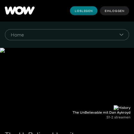
LOSLEGEN
EINLOGGEN
The UnBelievable mit Dan Aykroyd
S1-2 streamen