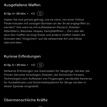
Ausgefallene Waffen
S
1
Ep.
4
•
39
Min.
•
HD
12
Haben Sie sich jemals gefragt, wie es wäre, von einer Million
Fledermäusen mit winzigen Bomben an der Brust angegriffen zu
werden? Wie wäre es mit aufblasbaren Panzern, Roboter-
Attentätern, Bazooka-Vespas, Kampfdelfinen ... Die Liste der
skurrilen Waffen ist lang! Diese und andere Waffen haben die
Grenzen des "Möglichen" auf die seltsamste Art und Weise
überschritten.
Kuriose Erfindungen
S
1
Ep.
5
•
39
Min.
•
HD
12
Seltsame Erfindungen wie Gasmasken für Säuglinge, Geräte, die
Filmen Gerüche hinzufügen, Roboter, die Schnecken fressen,
Technologien zum Aufblasen von Flugzeugen, versteckte Kameras
für Kontaktlinsen und Sicherheitssysteme für Särge werden in
dieser Episode vorgestellt.
Übermenschliche Kräfte