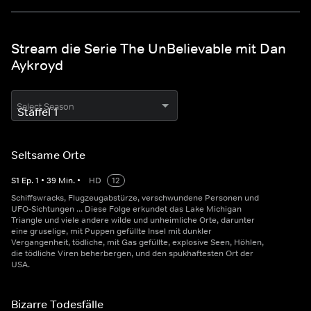
Stream die Serie The UnBelievable mit Dan
Aykroyd
Select Season
Seltsame Orte
S
1
Ep.
1
•
39
Min.
•
HD
12
Schiffswracks, Flugzeugabstürze, verschwundene Personen und
UFO-Sichtungen ... Diese Folge erkundet das Lake Michigan
Triangle und viele andere wilde und unheimliche Orte, darunter
eine gruselige, mit Puppen gefüllte Insel mit dunkler
Vergangenheit, tödliche, mit Gas gefüllte, explosive Seen, Höhlen,
die tödliche Viren beherbergen, und den spukhaftesten Ort der
USA.
Bizarre Todesfälle