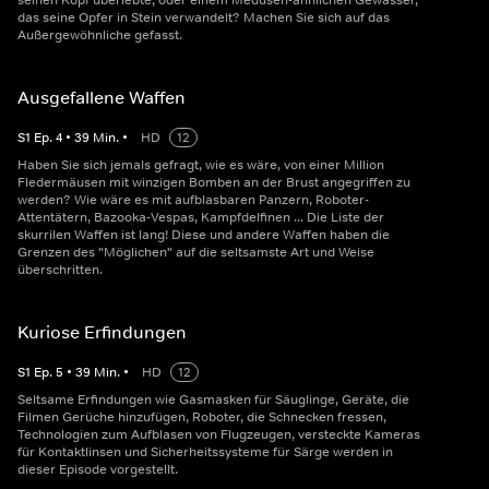
seinen Kopf überlebte, oder einem Medusen-ähnlichen Gewässer,
das seine Opfer in Stein verwandelt? Machen Sie sich auf das
Außergewöhnliche gefasst.
Ausgefallene Waffen
S
1
Ep.
4
•
39
Min.
•
HD
12
Haben Sie sich jemals gefragt, wie es wäre, von einer Million
Fledermäusen mit winzigen Bomben an der Brust angegriffen zu
werden? Wie wäre es mit aufblasbaren Panzern, Roboter-
Attentätern, Bazooka-Vespas, Kampfdelfinen ... Die Liste der
skurrilen Waffen ist lang! Diese und andere Waffen haben die
Grenzen des "Möglichen" auf die seltsamste Art und Weise
überschritten.
Kuriose Erfindungen
S
1
Ep.
5
•
39
Min.
•
HD
12
Seltsame Erfindungen wie Gasmasken für Säuglinge, Geräte, die
Filmen Gerüche hinzufügen, Roboter, die Schnecken fressen,
Technologien zum Aufblasen von Flugzeugen, versteckte Kameras
für Kontaktlinsen und Sicherheitssysteme für Särge werden in
dieser Episode vorgestellt.