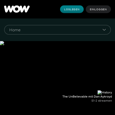
LOSLEGEN
EINLOGGEN
The UnBelievable mit Dan Aykroyd
S1-2 streamen