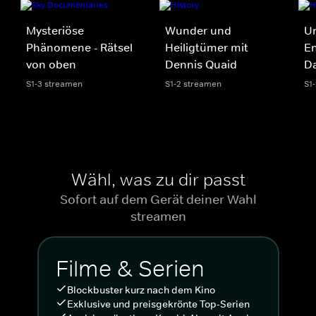
Mysteriöse
Wunder und
Un
Phänomene - Rätsel
Heiligtümer mit
E
von oben
Dennis Quaid
Da
S1-3 streamen
S1-2 streamen
S1
Wähl, was zu dir passt
Sofort auf dem Gerät deiner Wahl
streamen
Filme & Serien
Blockbuster kurz nach dem Kino
Exklusive und preisgekrönte Top-Serien