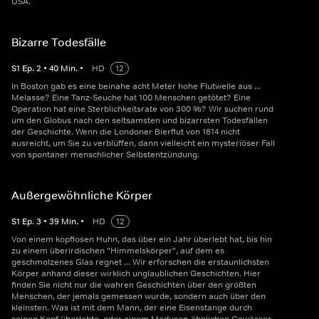
USA.
Bizarre Todesfälle
S
1
Ep.
2
•
40
Min.
•
HD
12
In Boston gab es eine beinahe acht Meter hohe Flutwelle aus ...
Melasse? Eine Tanz-Seuche hat 100 Menschen getötet? Eine
Operation hat eine Sterblichkeitsrate von 300 %? Wir suchen rund
um den Globus nach den seltsamsten und bizarrsten Todesfällen
der Geschichte. Wenn die Londoner Bierflut von 1814 nicht
ausreicht, um Sie zu verblüffen, dann vielleicht ein mysteriöser Fall
von spontaner menschlicher Selbstentzündung.
Außergewöhnliche Körper
S
1
Ep.
3
•
39
Min.
•
HD
12
Von einem kopflosen Huhn, das über ein Jahr überlebt hat, bis hin
zu einem überirdischen "Himmelskörper", auf dem es
geschmolzenes Glas regnet ... Wir erforschen die erstaunlichsten
Körper anhand dieser wirklich unglaublichen Geschichten. Hier
finden Sie nicht nur die wahren Geschichten über den größten
Menschen, der jemals gemessen wurde, sondern auch über den
kleinsten. Was ist mit dem Mann, der eine Eisenstange durch