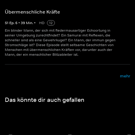
Übermenschliche Kräfte
S
1
Ep.
6
•
39
Min.
•
HD
12
Ein blinder Mann, der sich mit fledermausartiger Echoortung in
seiner Umgebung zurechtfindet? Ein Samurai mit Reflexen, die
schneller sind als eine Gewehrkugel? Ein Mann, der immun gegen
Stromschläge ist? Diese Episode stellt seltsame Geschichten von
Menschen mit übermenschlichen Kräften vor, darunter auch der
Mann, der ein menschlicher Blitzableiter ist.
mehr
Das könnte dir auch gefallen