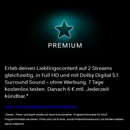
Erleb deinen Lieblingscontent auf 2 Streams
gleichzeitig, in Full HD und mit Dolby Digital 5.1
Surround Sound – ohne Werbung. 7 Tage
kostenlos testen. Danach 6 € mtl. Jederzeit
kündbar.*
Noch mehr Informationen zu WOW Premium
*Serien-, Filme- und Sport-Inhalte auf Abruf sind werbefrei. Programmhinweise für WOW
Programminhalte wie Serien, Filme und Live-Events, sowie Produkthinweise auf Live-Sendern bleiben
davon unberührt.