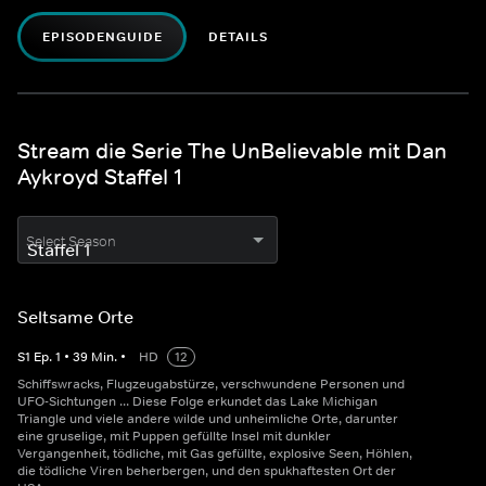
EPISODENGUIDE
DETAILS
Stream die Serie The UnBelievable mit Dan
Aykroyd Staffel 1
Select Season
Seltsame Orte
S
1
Ep.
1
•
39
Min.
•
HD
12
Schiffswracks, Flugzeugabstürze, verschwundene Personen und
UFO-Sichtungen ... Diese Folge erkundet das Lake Michigan
Triangle und viele andere wilde und unheimliche Orte, darunter
eine gruselige, mit Puppen gefüllte Insel mit dunkler
Vergangenheit, tödliche, mit Gas gefüllte, explosive Seen, Höhlen,
die tödliche Viren beherbergen, und den spukhaftesten Ort der