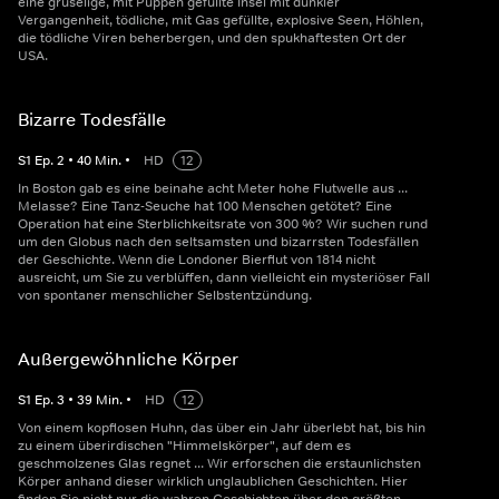
eine gruselige, mit Puppen gefüllte Insel mit dunkler
Vergangenheit, tödliche, mit Gas gefüllte, explosive Seen, Höhlen,
die tödliche Viren beherbergen, und den spukhaftesten Ort der
USA.
Bizarre Todesfälle
S
1
Ep.
2
•
40
Min.
•
HD
12
In Boston gab es eine beinahe acht Meter hohe Flutwelle aus ...
Melasse? Eine Tanz-Seuche hat 100 Menschen getötet? Eine
Operation hat eine Sterblichkeitsrate von 300 %? Wir suchen rund
um den Globus nach den seltsamsten und bizarrsten Todesfällen
der Geschichte. Wenn die Londoner Bierflut von 1814 nicht
ausreicht, um Sie zu verblüffen, dann vielleicht ein mysteriöser Fall
von spontaner menschlicher Selbstentzündung.
Außergewöhnliche Körper
S
1
Ep.
3
•
39
Min.
•
HD
12
Von einem kopflosen Huhn, das über ein Jahr überlebt hat, bis hin
zu einem überirdischen "Himmelskörper", auf dem es
geschmolzenes Glas regnet ... Wir erforschen die erstaunlichsten
Körper anhand dieser wirklich unglaublichen Geschichten. Hier