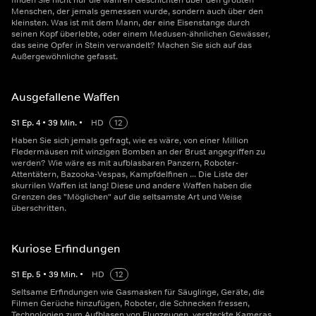
finden Sie nicht nur die wahren Geschichten über den größten
Menschen, der jemals gemessen wurde, sondern auch über den
kleinsten. Was ist mit dem Mann, der eine Eisenstange durch
seinen Kopf überlebte, oder einem Medusen-ähnlichen Gewässer,
das seine Opfer in Stein verwandelt? Machen Sie sich auf das
Außergewöhnliche gefasst.
Ausgefallene Waffen
S
1
Ep.
4
•
39
Min.
•
HD
12
Haben Sie sich jemals gefragt, wie es wäre, von einer Million
Fledermäusen mit winzigen Bomben an der Brust angegriffen zu
werden? Wie wäre es mit aufblasbaren Panzern, Roboter-
Attentätern, Bazooka-Vespas, Kampfdelfinen ... Die Liste der
skurrilen Waffen ist lang! Diese und andere Waffen haben die
Grenzen des "Möglichen" auf die seltsamste Art und Weise
überschritten.
Kuriose Erfindungen
S
1
Ep.
5
•
39
Min.
•
HD
12
Seltsame Erfindungen wie Gasmasken für Säuglinge, Geräte, die
Filmen Gerüche hinzufügen, Roboter, die Schnecken fressen,
Technologien zum Aufblasen von Flugzeugen, versteckte Kameras