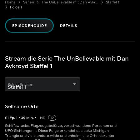
Home
Serien
The UnBelievable mit Dan Aykroyd
Staffel 1
Folge 1
EPISODENGUIDE
DETAILS
Stream die Serie The UnBelievable mit Dan
Aykroyd Staffel 1
Select Season
Seltsame Orte
S
1
Ep.
1
•
39
Min.
•
HD
12
Schiffswracks, Flugzeugabstürze, verschwundene Personen und
UFO-Sichtungen ... Diese Folge erkundet das Lake Michigan
Triangle und viele andere wilde und unheimliche Orte, darunter