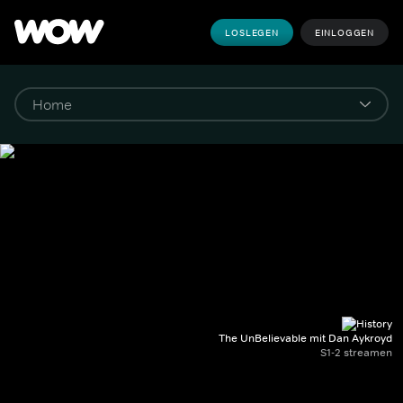
LOSLEGEN
EINLOGGEN
The UnBelievable mit Dan Aykroyd
S1-2 streamen