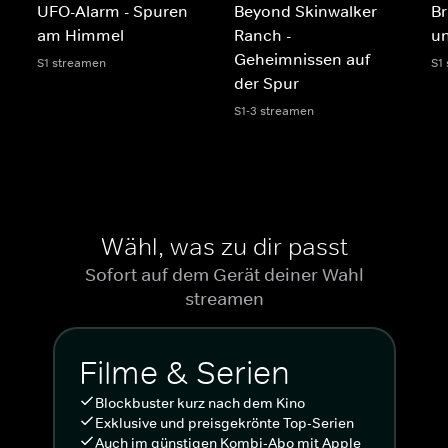
UFO-Alarm - Spuren
Beyond Skinwalker
Br
am Himmel
Ranch -
u
Geheimnissen auf
S1 streamen
S1
der Spur
S1-3 streamen
Wähl, was zu dir passt
Sofort auf dem Gerät deiner Wahl
streamen
Filme & Serien
Blockbuster kurz nach dem Kino
Exklusive und preisgekrönte Top-Serien
Auch im günstigen Kombi-Abo mit Apple