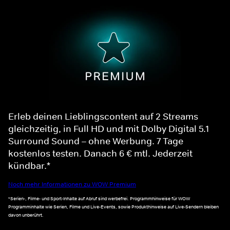
Erleb deinen Lieblingscontent auf 2 Streams
gleichzeitig, in Full HD und mit Dolby Digital 5.1
Surround Sound – ohne Werbung. 7 Tage
kostenlos testen. Danach 6 € mtl. Jederzeit
kündbar.*
Noch mehr Informationen zu WOW Premium
*Serien-, Filme- und Sport-Inhalte auf Abruf sind werbefrei. Programmhinweise für WOW
Programminhalte wie Serien, Filme und Live-Events, sowie Produkthinweise auf Live-Sendern bleiben
davon unberührt.