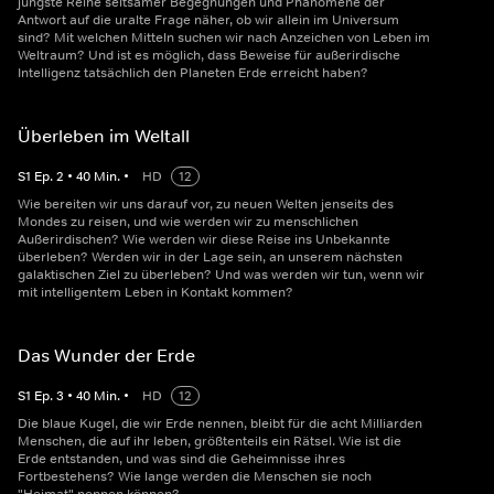
jüngste Reihe seltsamer Begegnungen und Phänomene der
Antwort auf die uralte Frage näher, ob wir allein im Universum
sind? Mit welchen Mitteln suchen wir nach Anzeichen von Leben im
Weltraum? Und ist es möglich, dass Beweise für außerirdische
Intelligenz tatsächlich den Planeten Erde erreicht haben?
Überleben im Weltall
S
1
Ep.
2
•
40
Min.
•
HD
12
Wie bereiten wir uns darauf vor, zu neuen Welten jenseits des
Mondes zu reisen, und wie werden wir zu menschlichen
Außerirdischen? Wie werden wir diese Reise ins Unbekannte
überleben? Werden wir in der Lage sein, an unserem nächsten
galaktischen Ziel zu überleben? Und was werden wir tun, wenn wir
mit intelligentem Leben in Kontakt kommen?
Das Wunder der Erde
S
1
Ep.
3
•
40
Min.
•
HD
12
Die blaue Kugel, die wir Erde nennen, bleibt für die acht Milliarden
Menschen, die auf ihr leben, größtenteils ein Rätsel. Wie ist die
Erde entstanden, und was sind die Geheimnisse ihres
Fortbestehens? Wie lange werden die Menschen sie noch