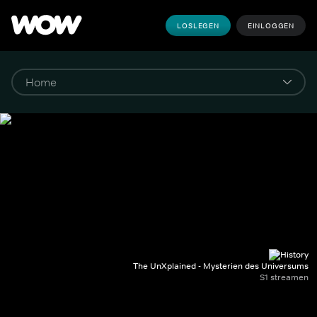
LOSLEGEN
EINLOGGEN
The UnXplained - Mysterien des Universums
S1 streamen