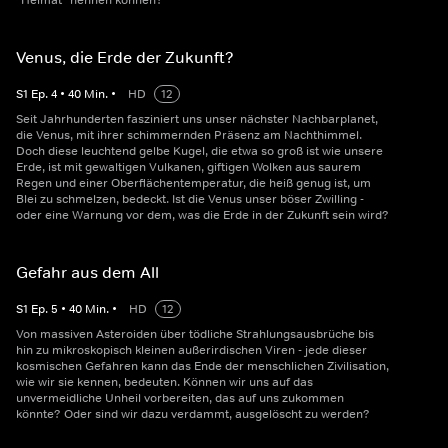
"Heimat" nennen können?
Venus, die Erde der Zukunft?
S
1
Ep.
4
•
40
Min.
•
HD
12
Seit Jahrhunderten fasziniert uns unser nächster Nachbarplanet,
die Venus, mit ihrer schimmernden Präsenz am Nachthimmel.
Doch diese leuchtend gelbe Kugel, die etwa so groß ist wie unsere
Erde, ist mit gewaltigen Vulkanen, giftigen Wolken aus saurem
Regen und einer Oberflächentemperatur, die heiß genug ist, um
Blei zu schmelzen, bedeckt. Ist die Venus unser böser Zwilling -
oder eine Warnung vor dem, was die Erde in der Zukunft sein wird?
Gefahr aus dem All
S
1
Ep.
5
•
40
Min.
•
HD
12
Von massiven Asteroiden über tödliche Strahlungsausbrüche bis
hin zu mikroskopisch kleinen außerirdischen Viren - jede dieser
kosmischen Gefahren kann das Ende der menschlichen Zivilisation,
wie wir sie kennen, bedeuten. Können wir uns auf das
unvermeidliche Unheil vorbereiten, das auf uns zukommen
könnte? Oder sind wir dazu verdammt, ausgelöscht zu werden?