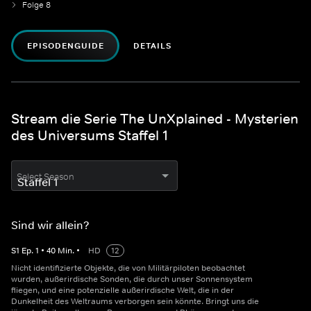
Folge 8
EPISODENGUIDE
DETAILS
Stream die Serie The UnXplained - Mysterien
des Universums Staffel 1
Select Season
Sind wir allein?
S
1
Ep.
1
•
40
Min.
•
HD
12
Nicht identifizierte Objekte, die von Militärpiloten beobachtet
wurden, außerirdische Sonden, die durch unser Sonnensystem
fliegen, und eine potenzielle außerirdische Welt, die in der
Dunkelheit des Weltraums verborgen sein könnte. Bringt uns die