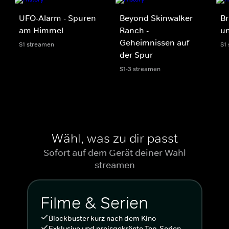
UFO-Alarm - Spuren
Beyond Skinwalker
Br
am Himmel
Ranch -
u
Geheimnissen auf
S1 streamen
S1
der Spur
S1-3 streamen
Wähl, was zu dir passt
Sofort auf dem Gerät deiner Wahl
streamen
Filme & Serien
Blockbuster kurz nach dem Kino
Exklusive und preisgekrönte Top-Serien