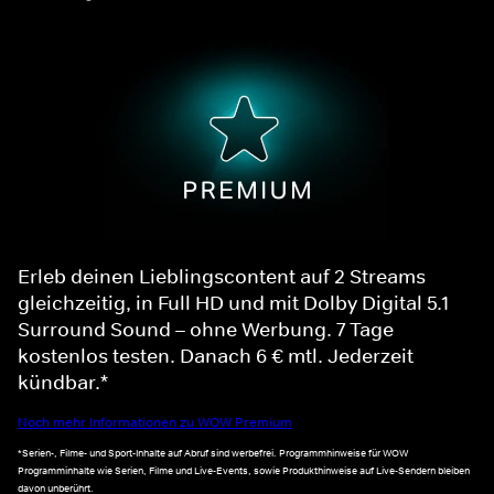
Erleb deinen Lieblingscontent auf 2 Streams
gleichzeitig, in Full HD und mit Dolby Digital 5.1
Surround Sound – ohne Werbung. 7 Tage
kostenlos testen. Danach 6 € mtl. Jederzeit
kündbar.*
Noch mehr Informationen zu WOW Premium
*Serien-, Filme- und Sport-Inhalte auf Abruf sind werbefrei. Programmhinweise für WOW
Programminhalte wie Serien, Filme und Live-Events, sowie Produkthinweise auf Live-Sendern bleiben
davon unberührt.