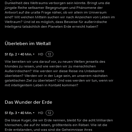
Dunkelheit des Weltraums verborgen sein könnte. Bringt uns die
jüngste Reihe seltsamer Begegnungen und Phänomene der
Antwort auf die uralte Frage näher, ob wir allein im Universum
sind? Mit welchen Mitteln suchen wir nach Anzeichen von Leben im
Weltraum? Und ist es möglich, dass Beweise für außerirdische
Intelligenz tatsächlich den Planeten Erde erreicht haben?
Überleben im Weltall
S
1
Ep.
2
•
40
Min.
•
HD
12
Wie bereiten wir uns darauf vor, zu neuen Welten jenseits des
Mondes zu reisen, und wie werden wir zu menschlichen
Außerirdischen? Wie werden wir diese Reise ins Unbekannte
überleben? Werden wir in der Lage sein, an unserem nächsten
galaktischen Ziel zu überleben? Und was werden wir tun, wenn wir
mit intelligentem Leben in Kontakt kommen?
Das Wunder der Erde
S
1
Ep.
3
•
40
Min.
•
HD
12
Die blaue Kugel, die wir Erde nennen, bleibt für die acht Milliarden
Menschen, die auf ihr leben, größtenteils ein Rätsel. Wie ist die
Erde entstanden, und was sind die Geheimnisse ihres