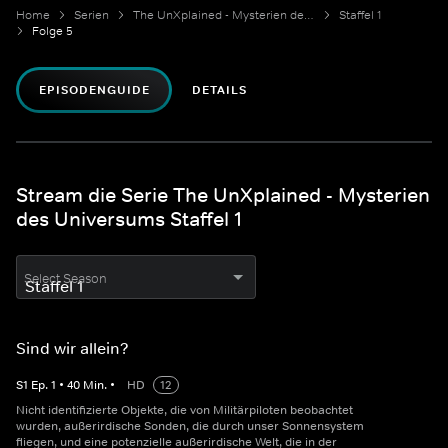
Home
Serien
The UnXplained - Mysterien des Universums
Staffel 1
Folge 5
EPISODENGUIDE
DETAILS
Stream die Serie The UnXplained - Mysterien
des Universums Staffel 1
Select Season
Sind wir allein?
S
1
Ep.
1
•
40
Min.
•
HD
12
Nicht identifizierte Objekte, die von Militärpiloten beobachtet
wurden, außerirdische Sonden, die durch unser Sonnensystem
fliegen, und eine potenzielle außerirdische Welt, die in der