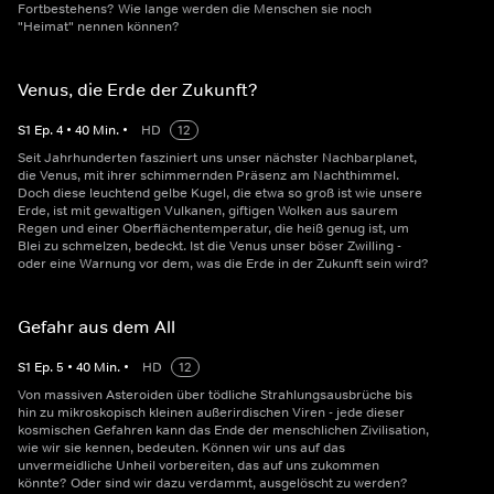
Fortbestehens? Wie lange werden die Menschen sie noch
"Heimat" nennen können?
Venus, die Erde der Zukunft?
S
1
Ep.
4
•
40
Min.
•
HD
12
Seit Jahrhunderten fasziniert uns unser nächster Nachbarplanet,
die Venus, mit ihrer schimmernden Präsenz am Nachthimmel.
Doch diese leuchtend gelbe Kugel, die etwa so groß ist wie unsere
Erde, ist mit gewaltigen Vulkanen, giftigen Wolken aus saurem
Regen und einer Oberflächentemperatur, die heiß genug ist, um
Blei zu schmelzen, bedeckt. Ist die Venus unser böser Zwilling -
oder eine Warnung vor dem, was die Erde in der Zukunft sein wird?
Gefahr aus dem All
S
1
Ep.
5
•
40
Min.
•
HD
12
Von massiven Asteroiden über tödliche Strahlungsausbrüche bis
hin zu mikroskopisch kleinen außerirdischen Viren - jede dieser
kosmischen Gefahren kann das Ende der menschlichen Zivilisation,
wie wir sie kennen, bedeuten. Können wir uns auf das
unvermeidliche Unheil vorbereiten, das auf uns zukommen
könnte? Oder sind wir dazu verdammt, ausgelöscht zu werden?