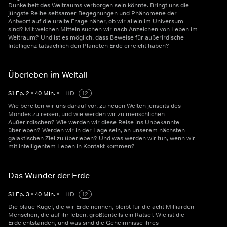
Dunkelheit des Weltraums verborgen sein könnte. Bringt uns die
jüngste Reihe seltsamer Begegnungen und Phänomene der
Antwort auf die uralte Frage näher, ob wir allein im Universum
sind? Mit welchen Mitteln suchen wir nach Anzeichen von Leben im
Weltraum? Und ist es möglich, dass Beweise für außerirdische
Intelligenz tatsächlich den Planeten Erde erreicht haben?
Überleben im Weltall
S
1
Ep.
2
•
40
Min.
•
HD
12
Wie bereiten wir uns darauf vor, zu neuen Welten jenseits des
Mondes zu reisen, und wie werden wir zu menschlichen
Außerirdischen? Wie werden wir diese Reise ins Unbekannte
überleben? Werden wir in der Lage sein, an unserem nächsten
galaktischen Ziel zu überleben? Und was werden wir tun, wenn wir
mit intelligentem Leben in Kontakt kommen?
Das Wunder der Erde
S
1
Ep.
3
•
40
Min.
•
HD
12
Die blaue Kugel, die wir Erde nennen, bleibt für die acht Milliarden
Menschen, die auf ihr leben, größtenteils ein Rätsel. Wie ist die
Erde entstanden, und was sind die Geheimnisse ihres