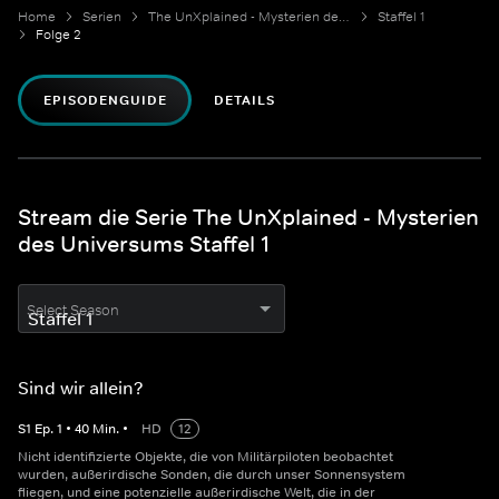
Home
Serien
The UnXplained - Mysterien des Universums
Staffel 1
Folge 2
EPISODENGUIDE
DETAILS
Stream die Serie The UnXplained - Mysterien
des Universums Staffel 1
Select Season
Sind wir allein?
S
1
Ep.
1
•
40
Min.
•
HD
12
Nicht identifizierte Objekte, die von Militärpiloten beobachtet
wurden, außerirdische Sonden, die durch unser Sonnensystem
fliegen, und eine potenzielle außerirdische Welt, die in der