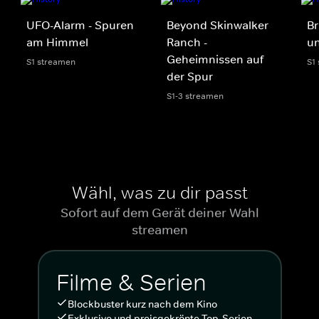
UFO-Alarm - Spuren
Beyond Skinwalker
Br
am Himmel
Ranch -
u
Geheimnissen auf
S1 streamen
S1
der Spur
S1-3 streamen
Wähl, was zu dir passt
Sofort auf dem Gerät deiner Wahl
streamen
Filme & Serien
Blockbuster kurz nach dem Kino
Exklusive und preisgekrönte Top-Serien