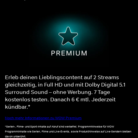
Erleb deinen Lieblingscontent auf 2 Streams
gleichzeitig, in Full HD und mit Dolby Digital 5.1
Surround Sound – ohne Werbung. 7 Tage
kostenlos testen. Danach 6 € mtl. Jederzeit
kündbar.*
Noch mehr Informationen zu WOW Premium
*Serien-, Filme- und Sport-Inhalte auf Abruf sind werbefrei. Programmhinweise für WOW
Programminhalte wie Serien, Filme und Live-Events, sowie Produkthinweise auf Live-Sendern bleiben
davon unberührt.