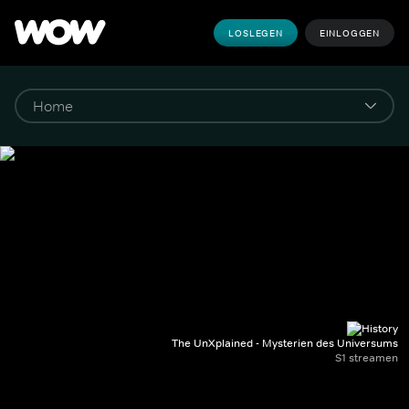
LOSLEGEN
EINLOGGEN
The UnXplained - Mysterien des Universums
S1 streamen