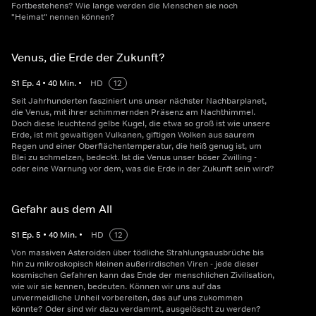
Fortbestehens? Wie lange werden die Menschen sie noch
"Heimat" nennen können?
Venus, die Erde der Zukunft?
S
1
Ep.
4
•
40
Min.
•
HD
12
Seit Jahrhunderten fasziniert uns unser nächster Nachbarplanet,
die Venus, mit ihrer schimmernden Präsenz am Nachthimmel.
Doch diese leuchtend gelbe Kugel, die etwa so groß ist wie unsere
Erde, ist mit gewaltigen Vulkanen, giftigen Wolken aus saurem
Regen und einer Oberflächentemperatur, die heiß genug ist, um
Blei zu schmelzen, bedeckt. Ist die Venus unser böser Zwilling -
oder eine Warnung vor dem, was die Erde in der Zukunft sein wird?
Gefahr aus dem All
S
1
Ep.
5
•
40
Min.
•
HD
12
Von massiven Asteroiden über tödliche Strahlungsausbrüche bis
hin zu mikroskopisch kleinen außerirdischen Viren - jede dieser
kosmischen Gefahren kann das Ende der menschlichen Zivilisation,
wie wir sie kennen, bedeuten. Können wir uns auf das
unvermeidliche Unheil vorbereiten, das auf uns zukommen
könnte? Oder sind wir dazu verdammt, ausgelöscht zu werden?