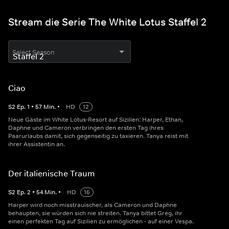
Stream die Serie The White Lotus Staffel 2
Select Season
Ciao
S
2
Ep.
1
•
57
Min.
•
HD
12
Neue Gäste im White Lotus-Resort auf Sizilien: Harper, Ethan,
Daphne und Cameron verbringen den ersten Tag ihres
Paarurlaubs damit, sich gegenseitig zu taxieren. Tanya reist mit
ihrer Assistentin an.
Der italienische Traum
S
2
Ep.
2
•
54
Min.
•
HD
16
Harper wird noch misstrauischer, als Cameron und Daphne
behaupten, sie würden sich nie streiten. Tanya bittet Greg, ihr
einen perfekten Tag auf Sizilien zu ermöglichen - auf einer Vespa.