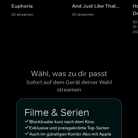
Euphoria
And Just Like That...
Ho
D
S3 streamen
S3 streamen
S2
S1 
20
Wähl, was zu dir passt
Sofort auf dem Gerät deiner Wahl
streamen
Filme & Serien
Blockbuster kurz nach dem Kino
Exklusive und preisgekrönte Top-Serien
Auch im günstigen Kombi-Abo mit Apple