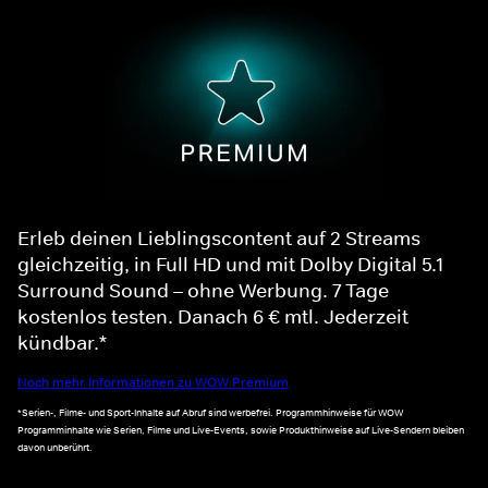
Erleb deinen Lieblingscontent auf 2 Streams
gleichzeitig, in Full HD und mit Dolby Digital 5.1
Surround Sound – ohne Werbung. 7 Tage
kostenlos testen. Danach 6 € mtl. Jederzeit
kündbar.*
Noch mehr Informationen zu WOW Premium
*Serien-, Filme- und Sport-Inhalte auf Abruf sind werbefrei. Programmhinweise für WOW
Programminhalte wie Serien, Filme und Live-Events, sowie Produkthinweise auf Live-Sendern bleiben
davon unberührt.