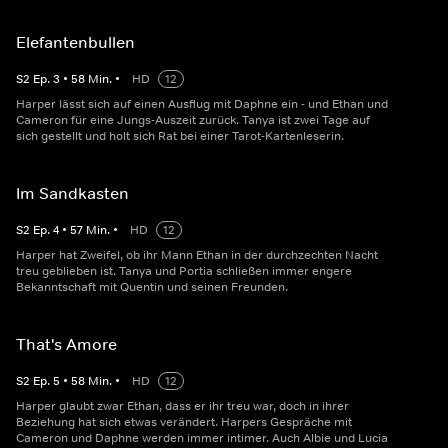
Elefantenbullen
S
2
Ep.
3
•
58
Min.
•
HD
12
Harper lässt sich auf einen Ausflug mit Daphne ein - und Ethan und
Cameron für eine Jungs-Auszeit zurück. Tanya ist zwei Tage auf
sich gestellt und holt sich Rat bei einer Tarot-Kartenleserin.
Im Sandkasten
S
2
Ep.
4
•
57
Min.
•
HD
12
Harper hat Zweifel, ob ihr Mann Ethan in der durchzechten Nacht
treu geblieben ist. Tanya und Portia schließen immer engere
Bekanntschaft mit Quentin und seinen Freunden.
That's Amore
S
2
Ep.
5
•
58
Min.
•
HD
12
Harper glaubt zwar Ethan, dass er ihr treu war, doch in ihrer
Beziehung hat sich etwas verändert. Harpers Gespräche mit
Cameron und Daphne werden immer intimer. Auch Albie und Lucia