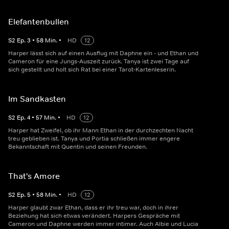
Elefantenbullen
S
2
Ep.
3
•
58
Min.
•
HD
12
Harper lässt sich auf einen Ausflug mit Daphne ein - und Ethan und
Cameron für eine Jungs-Auszeit zurück. Tanya ist zwei Tage auf
sich gestellt und holt sich Rat bei einer Tarot-Kartenleserin.
Im Sandkasten
S
2
Ep.
4
•
57
Min.
•
HD
12
Harper hat Zweifel, ob ihr Mann Ethan in der durchzechten Nacht
treu geblieben ist. Tanya und Portia schließen immer engere
Bekanntschaft mit Quentin und seinen Freunden.
That's Amore
S
2
Ep.
5
•
58
Min.
•
HD
12
Harper glaubt zwar Ethan, dass er ihr treu war, doch in ihrer
Beziehung hat sich etwas verändert. Harpers Gespräche mit
Cameron und Daphne werden immer intimer. Auch Albie und Lucia