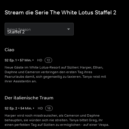
Stream die Serie The White Lotus Staffel 2
Select Season
Ciao
S
2
Ep.
1
•
57
Min.
•
HD
12
Neue Gäste im White Lotus-Resort auf Sizilien: Harper, Ethan,
Daphne und Cameron verbringen den ersten Tag ihres
Paarurlaubs damit, sich gegenseitig zu taxieren. Tanya reist mit
ihrer Assistentin an.
Der italienische Traum
S
2
Ep.
2
•
54
Min.
•
HD
16
Harper wird noch misstrauischer, als Cameron und Daphne
behaupten, sie würden sich nie streiten. Tanya bittet Greg, ihr
einen perfekten Tag auf Sizilien zu ermöglichen - auf einer Vespa.