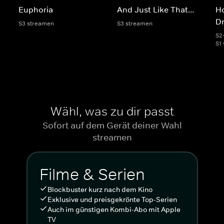
Euphoria
And Just Like That...
Ho
D
S3 streamen
S3 streamen
S2
S1 
Wähl, was zu dir passt
Sofort auf dem Gerät deiner Wahl
streamen
Filme & Serien
Blockbuster kurz nach dem Kino
Exklusive und preisgekrönte Top-Serien
Auch im günstigen Kombi-Abo mit Apple
TV