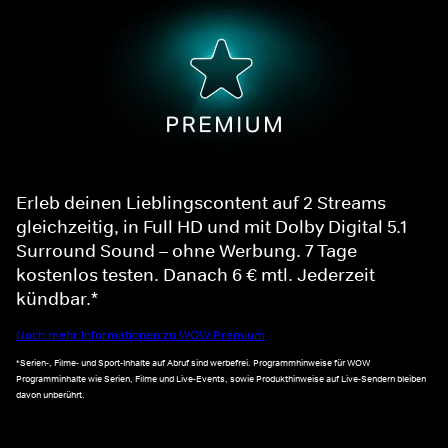
Erleb deinen Lieblingscontent auf 2 Streams
gleichzeitig, in Full HD und mit Dolby Digital 5.1
Surround Sound – ohne Werbung. 7 Tage
kostenlos testen. Danach 6 € mtl. Jederzeit
kündbar.*
Noch mehr Informationen zu WOW Premium
*Serien-, Filme- und Sport-Inhalte auf Abruf sind werbefrei. Programmhinweise für WOW
Programminhalte wie Serien, Filme und Live-Events, sowie Produkthinweise auf Live-Sendern bleiben
davon unberührt.