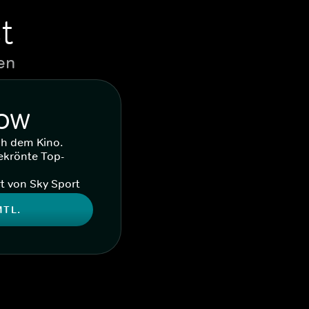
t
en
WOW
ch dem Kino.
ekrönte Top-
t von Sky Sport
MTL.