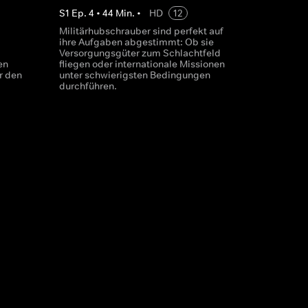
S
1
Ep.
4
•
44
Min.
•
HD
12
Militärhubschrauber sind perfekt auf
ihre Aufgaben abgestimmt: Ob sie
Versorgungsgüter zum Schlachtfeld
en
fliegen oder internationale Missionen
r den
unter schwierigsten Bedingungen
durchführen.