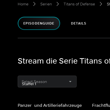
Home
Serien
Titans of Defense
St
EPISODENGUIDE
DETAILS
Stream die Serie Titans 
Select Season
Panzer- und Artilleriefahrzeuge
Frachtfl