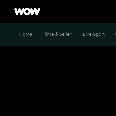
Home
Filme & Serien
Live-Sport