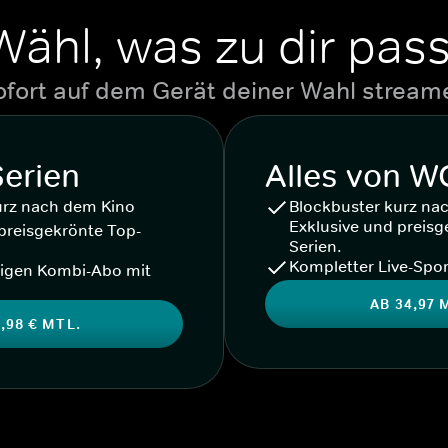
Wähl, was zu dir pass
ofort auf dem Gerät deiner Wahl stream
Serien
Alles von 
urz nach dem Kino
Blockbuster kurz na
Exklusive und preisg
preisgekrönte Top-
Serien.
Kompletter Live-Spor
igen Kombi-Abo mit
AB 34,97 
,98 € MTL.