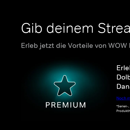
Gib deinem Stre
Erleb jetzt die Vorteile von WOW
Erle
Dolb
Dana
Noch m
*Serien-
Produkth