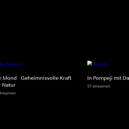
r Mond - Geheimnisvolle Kraft
In Pompeji mit D
r Natur
S1 streamen
streamen