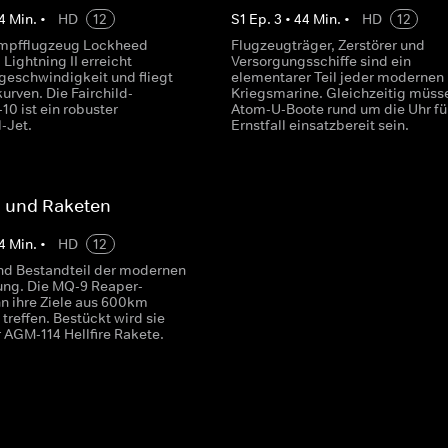
4
Min.
•
HD
12
S
1
Ep.
3
•
44
Min.
•
HD
12
mpfflugzeug Lockheed
Flugzeugträger, Zerstörer und
 Lightning II erreicht
Versorgungsschiffe sind ein
geschwindigkeit und fliegt
elementarer Teil jeder modernen
urven. Die Fairchild-
Kriegsmarine. Gleichzeitig müss
10 ist ein robuster
Atom-U-Boote rund um die Uhr fü
-Jet.
Ernstfall einsatzbereit sein.
 und Raketen
4
Min.
•
HD
12
nd Bestandteil der modernen
ung. Die MQ-9 Reaper-
n ihre Ziele aus 600km
treffen. Bestückt wird sie
r AGM-114 Hellfire Rakete.