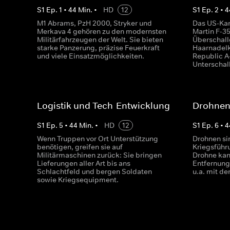
S
1
Ep.
1
•
44
Min.
•
HD
12
S
1
Ep.
2
•
4
M1 Abrams, PzH 2000, Stryker und
Das US-Ka
Merkava 4 gehören zu den modernsten
Martin F-35
Militärfahrzeugen der Welt. Sie bieten
Überschall
starke Panzerung, präzise Feuerkraft
Haarnadelk
und viele Einsatzmöglichkeiten.
Republic A-
Unterschall
Logistik und Tech-Entwicklung
Drohnen
S
1
Ep.
5
•
44
Min.
•
HD
12
S
1
Ep.
6
•
4
Wenn Truppen vor Ort Unterstützung
Drohnen si
benötigen, greifen sie auf
Kriegsführ
Militärmaschinen zurück: Sie bringen
Drohne kan
Lieferungen aller Art bis ans
Entfernung 
Schlachtfeld und bergen Soldaten
u.a. mit de
sowie Kriegsequipment.