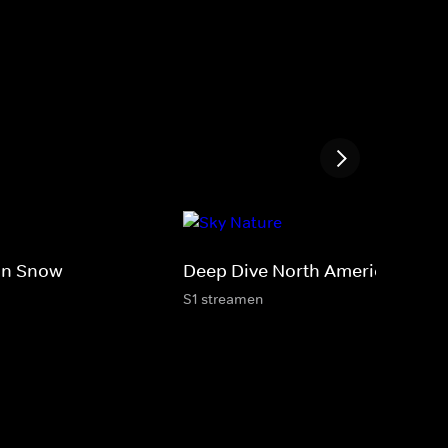
an Snow
Deep Dive North America
S1 streamen