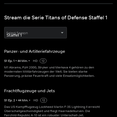
Stream die Serie Titans of Defense Staffel 1
Select Season
Panzer- und Artilleriefahrzeuge
S
1
Ep.
1
•
44
Min.
•
HD
12
M1 Abrams, PzH 2000, Stryker und Merkava 4 gehören zu den
modernsten Militärfahrzeugen der Welt. Sie bieten starke
Panzerung, präzise Feuerkraft und viele Einsatzmöglichkeiten.
Frachtflugzeuge und Jets
S
1
Ep.
2
•
44
Min.
•
HD
12
Das US-Kampfflugzeug Lockheed Martin F-35 Lightning II erreicht
Überschallgeschwindigkeit und fliegt Haarnadelkurven. Die
Fairchild-Republic A-10 ist ein robuster Unterschall-Jet.