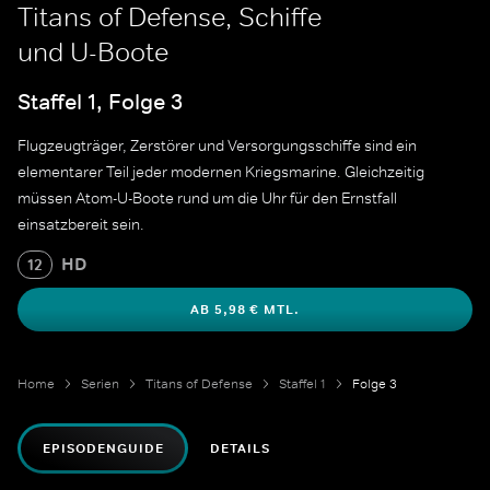
Titans of Defense, Schiffe
und U-Boote
Staffel 1, Folge 3
Flugzeugträger, Zerstörer und Versorgungsschiffe sind ein
elementarer Teil jeder modernen Kriegsmarine. Gleichzeitig
müssen Atom-U-Boote rund um die Uhr für den Ernstfall
einsatzbereit sein.
HD
12
AB 5,98 € MTL.
Home
Serien
Titans of Defense
Staffel 1
Folge 3
EPISODENGUIDE
DETAILS