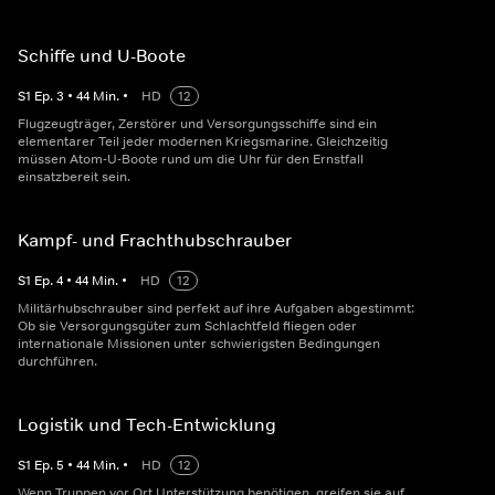
Schiffe und U-Boote
S
1
Ep.
3
•
44
Min.
•
HD
12
Flugzeugträger, Zerstörer und Versorgungsschiffe sind ein
elementarer Teil jeder modernen Kriegsmarine. Gleichzeitig
müssen Atom-U-Boote rund um die Uhr für den Ernstfall
einsatzbereit sein.
Kampf- und Frachthubschrauber
S
1
Ep.
4
•
44
Min.
•
HD
12
Militärhubschrauber sind perfekt auf ihre Aufgaben abgestimmt:
Ob sie Versorgungsgüter zum Schlachtfeld fliegen oder
internationale Missionen unter schwierigsten Bedingungen
durchführen.
Logistik und Tech-Entwicklung
S
1
Ep.
5
•
44
Min.
•
HD
12
Wenn Truppen vor Ort Unterstützung benötigen, greifen sie auf