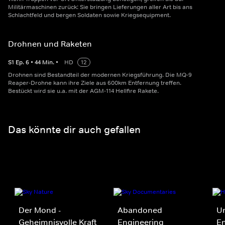
Militärmaschinen zurück: Sie bringen Lieferungen aller Art bis ans
Schlachtfeld und bergen Soldaten sowie Kriegsequipment.
Drohnen und Raketen
S
1
Ep.
6
•
44
Min.
•
HD
12
Drohnen sind Bestandteil der modernen Kriegsführung. Die MQ-9
Reaper-Drohne kann ihre Ziele aus 600km Entfernung treffen.
Bestückt wird sie u.a. mit der AGM-114 Hellfire Rakete.
Das könnte dir auch gefallen
Der Mond -
Abandoned
Un
Geheimnisvolle Kraft
Engineering
E