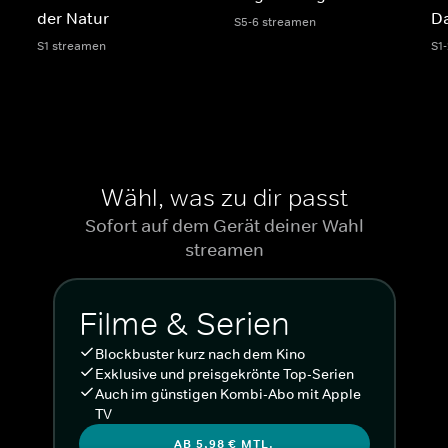
der Natur
Da
S5-6 streamen
S1 streamen
S1
Wähl, was zu dir passt
Sofort auf dem Gerät deiner Wahl
streamen
Filme & Serien
Blockbuster kurz nach dem Kino
Exklusive und preisgekrönte Top-Serien
Auch im günstigen Kombi-Abo mit Apple
TV
AB 5,98 € MTL.