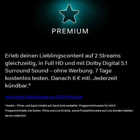
Erleb deinen Lieblingscontent auf 2 Streams
gleichzeitig, in Full HD und mit Dolby Digital 5.1
Surround Sound – ohne Werbung. 7 Tage
kostenlos testen. Danach 6 € mtl. Jederzeit
kündbar.*
Noch mehr Informationen zu WOW Premium
*Serien-, Filme- und Sport-Inhalte auf Abruf sind werbefrei. Programmhinweise für WOW
Programminhalte wie Serien, Filme und Live-Events, sowie Produkthinweise auf Live-Sendern bleiben
davon unberührt.