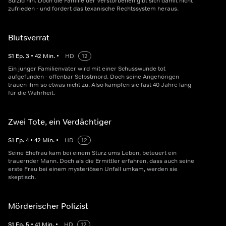
Suizid hin. Doch die Familie der Verstorbenen gibt sich damit nicht
zufrieden - und fordert das texanische Rechtssystem heraus.
Blutsverrat
S
1
Ep.
3
•
42
Min.
•
HD
12
Ein junger Familienvater wird mit einer Schusswunde tot
aufgefunden - offenbar Selbstmord. Doch seine Angehörigen
trauen ihm so etwas nicht zu. Also kämpfen sie fast 40 Jahre lang
für die Wahrheit.
Zwei Tote, ein Verdächtiger
S
1
Ep.
4
•
42
Min.
•
HD
12
Seine Ehefrau kam bei einem Sturz ums Leben, beteuert ein
trauernder Mann. Doch als die Ermittler erfahren, dass auch seine
erste Frau bei einem mysteriösen Unfall umkam, werden sie
skeptisch.
Mörderischer Polizist
S
1
Ep.
5
•
41
Min.
•
HD
12