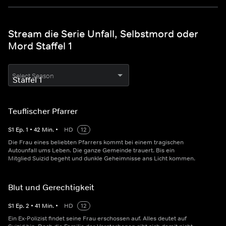
Stream die Serie Unfall, Selbstmord oder
Mord Staffel 1
Select Season
Teuflischer Pfarrer
S
1
Ep.
1
•
42
Min.
•
HD
12
Die Frau eines beliebten Pfarrers kommt bei einem tragischen
Autounfall ums Leben. Die ganze Gemeinde trauert. Bis ein
Mitglied Suizid begeht und dunkle Geheimnisse ans Licht kommen.
Blut und Gerechtigkeit
S
1
Ep.
2
•
41
Min.
•
HD
12
Ein Ex-Polizist findet seine Frau erschossen auf. Alles deutet auf