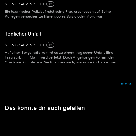
S
1
Ep.
5
•
41
Min.
•
HD
12
Ein texanischer Polizist findet seine Frau erschossen auf. Seine
Kollegen versuchen zu klären, ob es Suizid oder Mord war.
Tödlicher Unfall
S
1
Ep.
6
•
41
Min.
•
HD
12
Auf einer Bergstraße kommt es zu einem tragischen Unfall. Eine
Frau stirbt, ihr Mann wird verletzt. Doch Angehörigen kommt der
Crash merkwürdig vor. Sie forschen nach, wie es wirklich dazu kam.
mehr
Das könnte dir auch gefallen