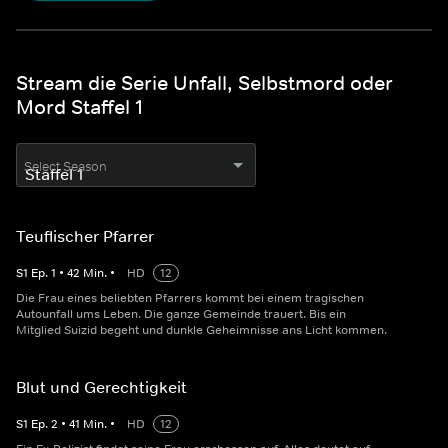
Stream die Serie Unfall, Selbstmord oder
Mord Staffel 1
Select Season
Teuflischer Pfarrer
S
1
Ep.
1
•
42
Min.
•
HD
12
Die Frau eines beliebten Pfarrers kommt bei einem tragischen
Autounfall ums Leben. Die ganze Gemeinde trauert. Bis ein
Mitglied Suizid begeht und dunkle Geheimnisse ans Licht kommen.
Blut und Gerechtigkeit
S
1
Ep.
2
•
41
Min.
•
HD
12