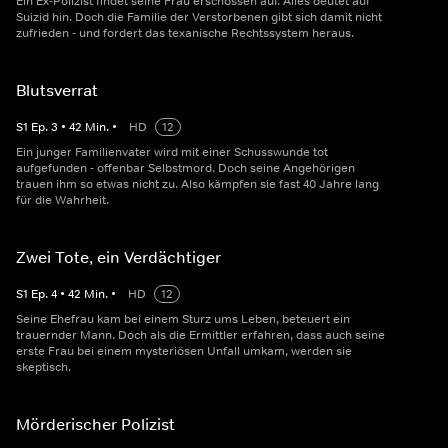
Ein Ex-Polizist findet seine Frau erschossen auf. Alles deutet auf
Suizid hin. Doch die Familie der Verstorbenen gibt sich damit nicht
zufrieden - und fordert das texanische Rechtssystem heraus.
Blutsverrat
S
1
Ep.
3
•
42
Min.
•
HD
12
Ein junger Familienvater wird mit einer Schusswunde tot
aufgefunden - offenbar Selbstmord. Doch seine Angehörigen
trauen ihm so etwas nicht zu. Also kämpfen sie fast 40 Jahre lang
für die Wahrheit.
Zwei Tote, ein Verdächtiger
S
1
Ep.
4
•
42
Min.
•
HD
12
Seine Ehefrau kam bei einem Sturz ums Leben, beteuert ein
trauernder Mann. Doch als die Ermittler erfahren, dass auch seine
erste Frau bei einem mysteriösen Unfall umkam, werden sie
skeptisch.
Mörderischer Polizist