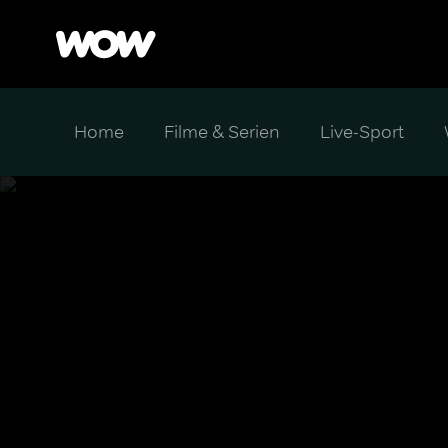
Home
Filme & Serien
Live-Sport