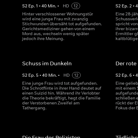
S
2
Ep.
1
•
40
Min.
•
HD
12
S
2
Ep.
2
•
Hinter verschlossener Wohnungstür
Eine 28-jäh
wird eine junge Frau mit zwanzig
Schussverl
Stichwunden übersäht tot aufgefunden.
spricht vo
Gerichtsmediziner gehen von einem
ihrer bizar
Mord aus, wechseln wenig später
Ermittler 
jedoch ihre Meinung.
kaltblütig
Schuss im Dunkeln
Der rote
S
2
Ep.
5
•
40
Min.
•
HD
12
S
2
Ep.
6
•
Eine junge Frau wird tot aufgefunden.
Eine gelie
Die Schrotflinte in ihrer Hand deutet auf
mit einem 
einen Suizid hin. Während ihr Verlobter
aufgefunde
die Theorie bekräftigt, hegt die Familie
schließen 
der Verstorbenen Zweifel am
rückt der 
Tathergang.
Fokus der 
Die Frau des Polizisten
Tödliche