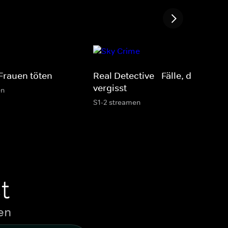
Frauen töten
Real Detective - Fälle, die man n
vergisst
en
S1-2 streamen
t
en