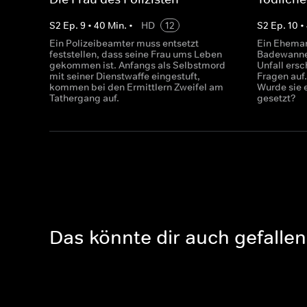
S
2
Ep.
9
•
40
Min.
•
HD
12
S
2
Ep.
10
•
Ein Polizeibeamter muss entsetzt
Ein Ehemann
feststellen, dass seine Frau ums Leben
Badewanne 
gekommen ist. Anfangs als Selbstmord
Unfall ersc
mit seiner Dienstwaffe eingestuft,
Fragen auf.
kommen bei den Ermittlern Zweifel am
Wurde sie 
Tathergang auf.
gesetzt?
Das könnte dir auch gefallen