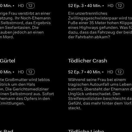
40
Min.
•
HD
12
S
2
Ep.
3
•
40
Min.
•
HD
12
rige Frau verstirbt an einer
Ein unzertrennliches
etzung. Ihr Noch-Ehemann
Zwillingsgeschwisterpaar wird t
n Selbstmord, das Ergebnis
Fuße einer 35 Meter hohen Klipp
ren Sexfantasien. Die
eines Highways gefunden. Was fü
glauben jedoch an einen
dazu, dass das Fahrzeug der bei
en Mord.
der Fahrbahn abkam?
 Gürtel
Tödlicher Crash
40
Min.
•
HD
12
S
2
Ep.
7
•
40
Min.
•
HD
12
bte Großmutter wird leblos
Während seine Frau bei einem
Strick um den Hals
tragischen Autounfall ums Leben
n. Die Gerichtsmediziner
kommt, übersteht der Ehemann 
einen Selbstmord aus. Sofort
Unglück unbeschadet. Den
Ehemann des Opfers in den
Streifenpolizisten beschleicht da
Ermittlungen.
Gefühl, das mehr hinter dem Vorf
steckt.
s Bad
Tödliche Liebe