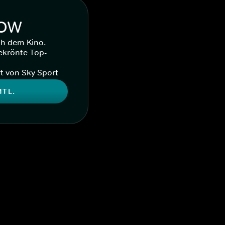
WOW
ch dem Kino.
ekrönte Top-
t von Sky Sport
MTL.