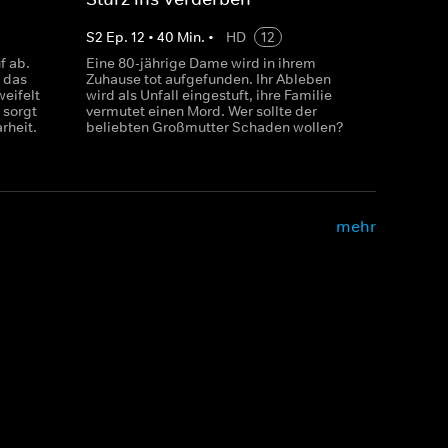
S
2
Ep.
12
•
40
Min.
•
HD
12
f ab.
Eine 80-jährige Dame wird in ihrem
r das
Zuhause tot aufgefunden. Ihr Ableben
eifelt
wird als Unfall eingestuft, ihre Familie
 sorgt
vermutet einen Mord. Wer sollte der
rheit.
beliebten Großmutter Schaden wollen?
mehr