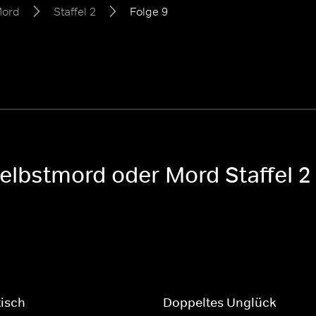
Mord
Staffel 2
Folge 9
Selbstmord oder Mord Staffel 2
tisch
Doppeltes Unglück