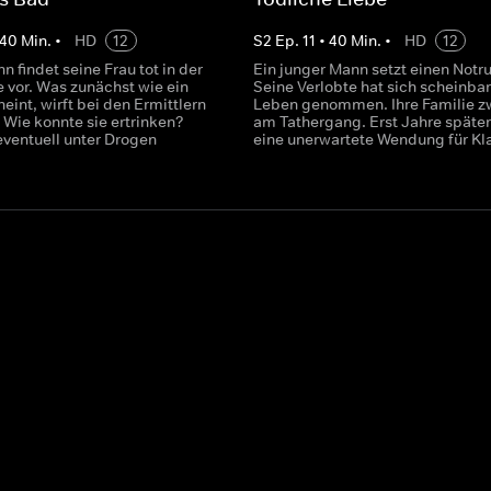
40
Min.
•
HD
12
S
2
Ep.
11
•
40
Min.
•
HD
12
 findet seine Frau tot in der
Ein junger Mann setzt einen Notru
vor. Was zunächst wie ein
Seine Verlobte hat sich scheinba
heint, wirft bei den Ermittlern
Leben genommen. Ihre Familie zw
 Wie konnte sie ertrinken?
am Tathergang. Erst Jahre später
eventuell unter Drogen
eine unerwartete Wendung für Kla