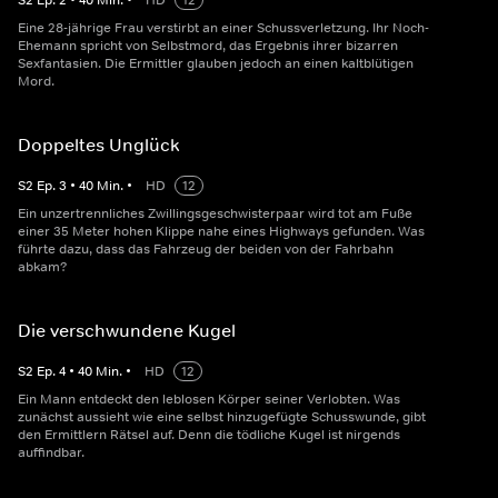
S
2
Ep.
2
•
40
Min.
•
HD
12
Eine 28-jährige Frau verstirbt an einer Schussverletzung. Ihr Noch-
Ehemann spricht von Selbstmord, das Ergebnis ihrer bizarren
Sexfantasien. Die Ermittler glauben jedoch an einen kaltblütigen
Mord.
Doppeltes Unglück
S
2
Ep.
3
•
40
Min.
•
HD
12
Ein unzertrennliches Zwillingsgeschwisterpaar wird tot am Fuße
einer 35 Meter hohen Klippe nahe eines Highways gefunden. Was
führte dazu, dass das Fahrzeug der beiden von der Fahrbahn
abkam?
Die verschwundene Kugel
S
2
Ep.
4
•
40
Min.
•
HD
12
Ein Mann entdeckt den leblosen Körper seiner Verlobten. Was
zunächst aussieht wie eine selbst hinzugefügte Schusswunde, gibt
den Ermittlern Rätsel auf. Denn die tödliche Kugel ist nirgends
auffindbar.