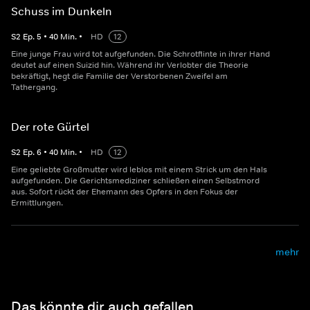
Schuss im Dunkeln
S
2
Ep.
5
•
40
Min.
•
HD
12
Eine junge Frau wird tot aufgefunden. Die Schrotflinte in ihrer Hand
deutet auf einen Suizid hin. Während ihr Verlobter die Theorie
bekräftigt, hegt die Familie der Verstorbenen Zweifel am
Tathergang.
Der rote Gürtel
S
2
Ep.
6
•
40
Min.
•
HD
12
Eine geliebte Großmutter wird leblos mit einem Strick um den Hals
aufgefunden. Die Gerichtsmediziner schließen einen Selbstmord
aus. Sofort rückt der Ehemann des Opfers in den Fokus der
Ermittlungen.
mehr
Das könnte dir auch gefallen