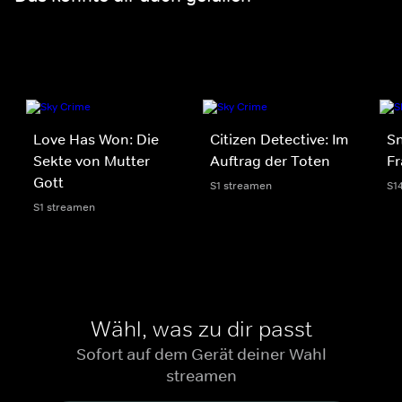
Love Has Won: Die
Citizen Detective: Im
S
Sekte von Mutter
Auftrag der Toten
Fr
Gott
S1 streamen
S1
S1 streamen
Wähl, was zu dir passt
Sofort auf dem Gerät deiner Wahl
streamen